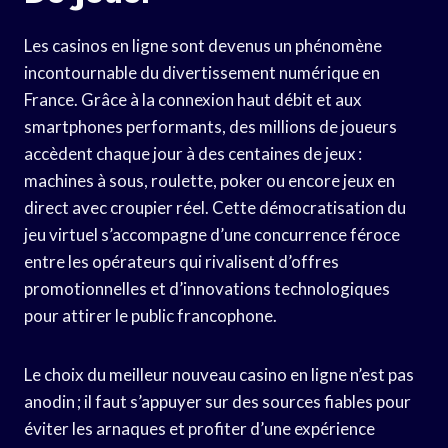
Les casinos en ligne sont devenus un phénomène
incontournable du divertissement numérique en
France. Grâce à la connexion haut débit et aux
smartphones performants, des millions de joueurs
accèdent chaque jour à des centaines de jeux :
machines à sous, roulette, poker ou encore jeux en
direct avec croupier réel. Cette démocratisation du
jeu virtuel s’accompagne d’une concurrence féroce
entre les opérateurs qui rivalisent d’offres
promotionnelles et d’innovations technologiques
pour attirer le public francophone.
Le choix du meilleur nouveau casino en ligne n’est pas
anodin ; il faut s’appuyer sur des sources fiables pour
éviter les arnaques et profiter d’une expérience