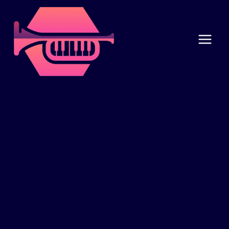
Skip
to
content