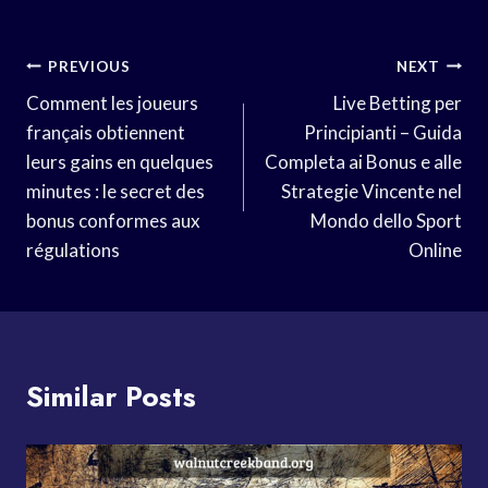
Post
PREVIOUS
NEXT
Navigation
Comment les joueurs
Live Betting per
français obtiennent
Principianti – Guida
leurs gains en quelques
Completa ai Bonus e alle
minutes : le secret des
Strategie Vincente nel
bonus conformes aux
Mondo dello Sport
régulations
Online
Similar Posts