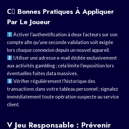
C️⃣ Bonnes Pratiques À Appliquer
Par Le Joueur
Activer l’authentification à deux facteurs sur son
compte afin qu’une seconde validation soit exigée
lors chaque connexion depuis un nouvel appareil.
Utiliser une adresse e‑mail dédiée exclusivement
aux activités gambling ; cela limite l’exposition lors
éventuelles fuites data massives.
Vérifier régulièrement l’historique des
transactions dans votre tableau personnel ; signalez
immédiatement toute opération suspecte au service
client.
V Jeu Responsable : Prévenir