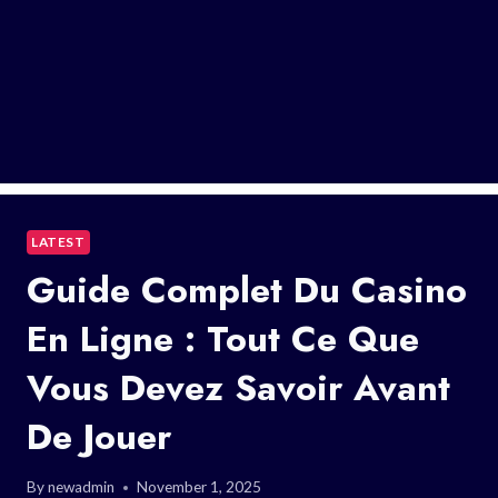
LATEST
Guide Complet Du Casino
En Ligne : Tout Ce Que
Vous Devez Savoir Avant
De Jouer
By
newadmin
November 1, 2025