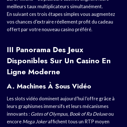
meilleurs taux multiplicateurs simultanément.
En suivant ces trois étapes simples vous augmentez
vos chances d’extraire réellement profit du cadeau
offert par votre nouveau casino préféré.
III Panorama Des Jeux
Disponibles Sur Un Casino En
Ligne Moderne
A. Machines À Sous Vidéo
Les slots vidéo dominent aujourd’hui l’offre grâce à
leurs graphismes immersifs et leurs mécanismes
innovants :
Gates of Olympus
,
Book of Ra Deluxe
ou
encore
Mega Joker
affichent tous un RTP moyen