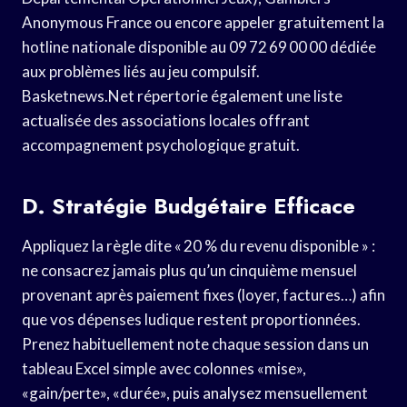
Anonymous France ou encore appeler gratuitement la
hotline nationale disponible au 09 72 69 00 00 dédiée
aux problèmes liés au jeu compulsif.
Basketnews.Net répertorie également une liste
actualisée des associations locales offrant
accompagnement psychologique gratuit.
D.​ Stratégie Budgétaire Efficace
Appliquez la règle dite « 20 % du revenu disponible » :
ne consacrez jamais plus qu’un cinquième mensuel
provenant après paiement fixes (loyer, factures…) afin
que vos dépenses ludique restent proportionnées.
Prenez habituellement note chaque session dans un
tableau Excel simple avec colonnes «mise»,
«gain/perte», «durée», puis analysez mensuellement