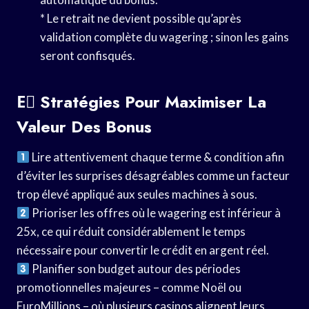
* Le retrait ne devient possible qu’après
validation complète du wagering ; sinon les gains
seront confisqués.
E️⃣ Stratégies Pour Maximiser La
Valeur Des Bonus
Lire attentivement chaque terme & condition afin
d’éviter les surprises désagréables comme un facteur
trop élevé appliqué aux seules machines à sous.
Prioriser les offres où le wagering est inférieur à
25x, ce qui réduit considérablement le temps
nécessaire pour convertir le crédit en argent réel.
Planifier son budget autour des périodes
promotionnelles majeures – comme Noël ou
EuroMillions – où plusieurs casinos alignent leurs