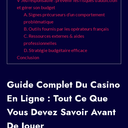
V Jeu responsable : prévenir les risques d’addiction
et gérer son budget
A. Signes précurseurs d’un comportement
problématique
B. Outils fournis par les opérateurs français
C.​ Ressources externes & aides
professionnelles
D.​ Stratégie budgétaire efficace
Conclusion
Guide Complet Du Casino
En Ligne : Tout Ce Que
Vous Devez Savoir Avant
De Jouer