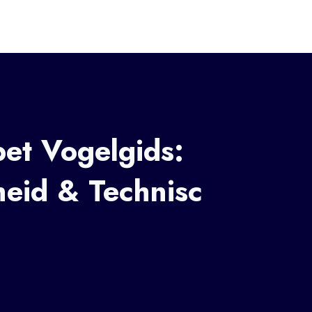
bet Vogelgids:
heid & Technisc