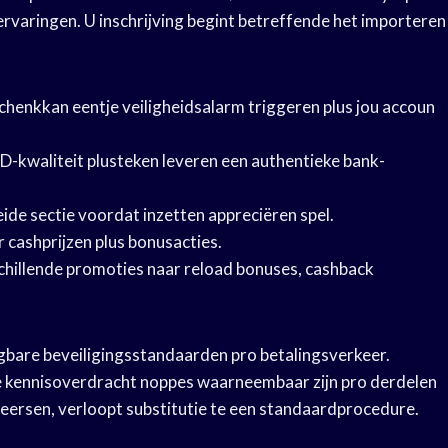
ervaringen. U inschrijving begint betreffende het importeren
schenkkan eentje veiligheidsalarm triggeren plus jou accoun
-kwaliteit plusteken leveren een authentieke bank-
ide sectie voordat inzetten appreciëren spel.
 cashprijzen plus bonusacties.
chillende promoties naar reload bonuses, cashback
gbare beveiligingsstandaarden pro betalingsverkeer.
ële kennisoverdracht noppes waarneembaar zijn pro derdelen
ersen, verloopt substitutie te een standaardprocedure.