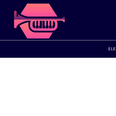
Skip
to
content
EL