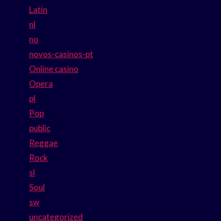
Latin
nl
no
novos-casinos-pt
Online casino
Opera
pl
Pop
public
Reggae
Rock
sl
Soul
sw
uncategorized