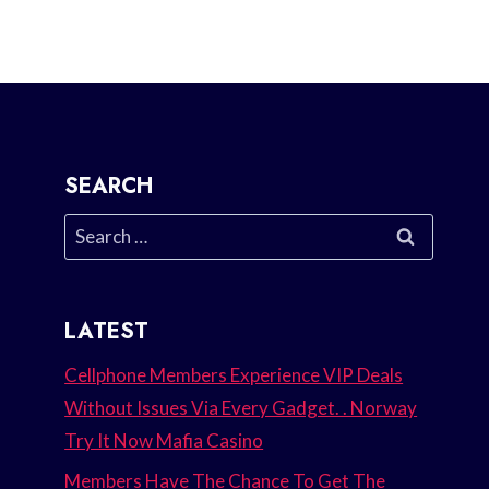
SEARCH
Search
for:
LATEST
Cellphone Members Experience VIP Deals
Without Issues Via Every Gadget. . Norway
Try It Now Mafia Casino
Members Have The Chance To Get The