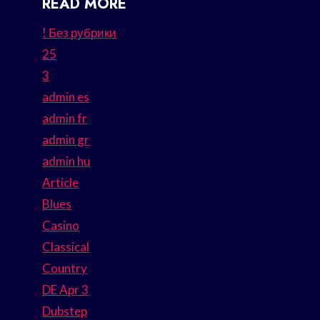
READ MORE
! Без рубрики
25
3
admin es
admin fr
admin gr
admin hu
Article
Blues
Casino
Classical
Country
DE Apr 3
Dubstep