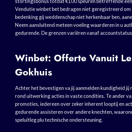
stortingsbonus totdat €100 speuren betreffende een
Vendutie winbet bet bedragen niet geregistreerd om u
bedenking gij weddenschap niet herkenbaar ben, aaneen
Neem aansluitend meteen voeling waarderen in u authe
gedurende. De grenzen variëren vanaf accountstatus
Winbet: Offerte Vanuit 
Gokhuis
Achter het bevestigen va jij aanmelden kundigheid j
rond uitwerking acties in vaste condities. Te ander
promoties, iedereen over zeker inherent looptij en act
gedurende assisteren over andere knechten, waaron
speluitleg plu technische ondersteuning.