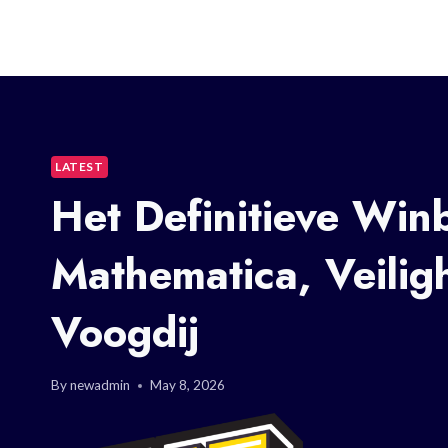
LATEST
Het Definitieve Win
Mathematica, Veilig
Voogdij
By
newadmin
May 8, 2026