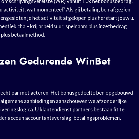
 omschrijvingsvereiste (WR) vanuit 10x het bonusbedrag.
 activiteit, wat momenteel? Als gij betaling ben afgezien
gesloten je het activiteit afgelopen plus herstart jouw u.
ntiek cha – krij arbeidsuur, spelnaam plus inzetbedrag
 plus betaalmethod.
Lezen Gedurende WinBet
ij recht par met acteren. Het bonusgedeelte ben opgebouwd
 va algemene aanbiedingen aanschouwen we afzonderlijke
iveringslogica. U klantendienst partners bestaan fit te
der accoun accountantsverslag, betalingsproblemen,