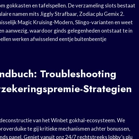
om gokkasten en tafelspellen. De verzameling slots bestaat
laire namen mits Jiggly Strafbaar, Zodiac plu Gemix 2.
isselijk Magic Kruising-Modern, Slingo-varianten en weet
gen aanwezig, waardoor ginds gelegenheden ontstaat te in
pellen werken afwisselend eentje buitenbeentje
ndbuch: Troubleshooting
zekeringspremie-Strategien
ge deconstructie van het Winbet gokhal-ecosysteem. We
oroverduike te gij kritieke mechanismen achter bonussen,
nds panel. Geniet vanuit onz 24/7 rechtstreeks lobby’s plu