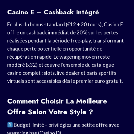
Casino E – Cashback Intégré
En plus du bonus standard (€12 + 20 tours), Casino E
offre un cashback immédiat de 20 % sur les pertes
réalisées pendant la période free‑play, transformant
chaque perte potentielle en opportunité de
récupération rapide. Le wagering moyen reste
modéré (x32) et couvre l’ensemble du catalogue
casino complet : slots, live dealer et paris sportifs
virtuels sont accessibles dès le premier euro gratuit.
Comment Choisir La Meilleure
Offre Selon Votre Style ?
Budget limité – privilégiez une petite offre avec
wagering bas (Casino D).