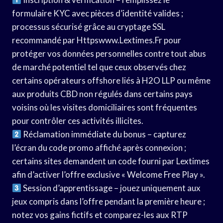
formulaire KYC avec pièces d’identité valides ;
processus sécurisé grâce au cryptage SSL
recommandé par Httpswww.Lextimes.Fr pour
protéger vos données personnelles contre tout abus
de marché potentiel tel que ceux observés chez
certains opérateurs offshore liés à H2O LLP ou même
aux produits CBD non régulés dans certains pays
voisins où les visites domiciliaires sont fréquentes
pour contrôler ces activités illicites.
Réclamation immédiate du bonus – capturez
l’écran du code promo affiché après connexion ;
certains sites demandent un code fourni par Lextimes
afin d’activer l’offre exclusive « Welcome Free Play ».
Session d’apprentissage – jouez uniquement aux
jeux compris dans l’offre pendant la première heure ;
notez vos gains fictifs et comparez-les aux RTP