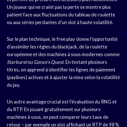
Un joueur qui ne craint pas la perte se montre plus
patient face aux fluctuations du tableau de roulette
ou aux séries perdantes d’un slot à haute volatilité.
Sur le plan technique, le free play donne l’opportunité
d’assimiler les règles du blackjack, de la roulette
européenne et des machines à sous modernes comme
Starburst
ou
Gonzo’s Quest
. En testant plusieurs
titres, on apprend à identifier les lignes de paiement
(paylines) actives et à ajuster la mise selon la volatilité
du jeu.
Un autre avantage crucial est l’évaluation du RNG et
du RTP. En jouant gratuitement sur plusieurs
machines à sous, on peut comparer leurs taux de
retour – par exemple un slot affichant un RTP de 98 %