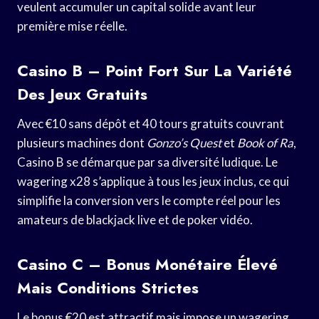
veulent accumuler un capital solide avant leur
première mise réelle.
Casino B – Point Fort Sur La Variété
Des Jeux Gratuits
Avec €10 sans dépôt et 40 tours gratuits couvrant
plusieurs machines dont
Gonzo’s Quest
et
Book of Ra
,
Casino B se démarque par sa diversité ludique. Le
wagering x28 s’applique à tous les jeux inclus, ce qui
simplifie la conversion vers le compte réel pour les
amateurs de blackjack live et de poker vidéo.
Casino C – Bonus Monétaire Élevé
Mais Conditions Strictes
Le bonus €20 est attractif mais impose un wagering