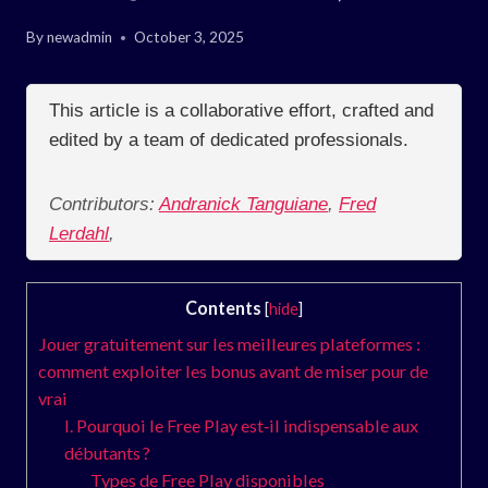
By
newadmin
October 3, 2025
This article is a collaborative effort, crafted and
edited by a team of dedicated professionals.
Contributors:
Andranick Tanguiane
,
Fred
Lerdahl
,
Contents
[
hide
]
Jouer gratuitement sur les meilleures plateformes :
comment exploiter les bonus avant de miser pour de
vrai
I. Pourquoi le Free Play est‑il indispensable aux
débutants ?
Types de Free Play disponibles