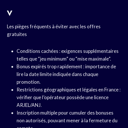
V
Les pièges fréquents à éviter avec les offres
gratuites
Conditions cachées : exigences supplémentaires
telles que “jeu minimum” ou “mise maximale”.
Bonus expirés trop rapidement : importance de
lire la date limite indiquée dans chaque
promotion.
Restrictions géographiques et légales en France :
vérifier que l’opérateur possède une licence
ARJEL/ANJ.
Inscription multiple pour cumuler des bonuses
non autorisés, pouvant mener à la fermeture du