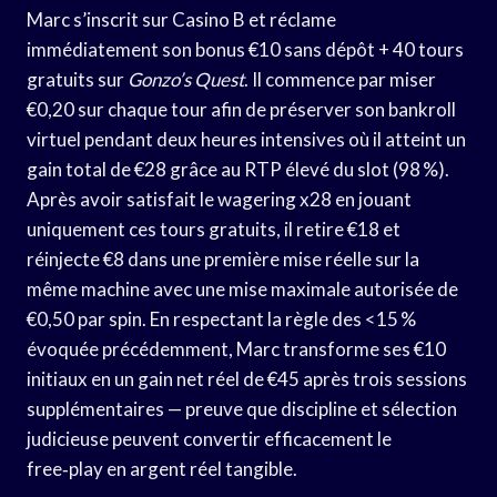
Marc s’inscrit sur Casino B et réclame
immédiatement son bonus €10 sans dépôt + 40 tours
gratuits sur
Gonzo’s Quest
. Il commence par miser
€0,20 sur chaque tour afin de préserver son bankroll
virtuel pendant deux heures intensives où il atteint un
gain total de €28 grâce au RTP élevé du slot (98 %).
Après avoir satisfait le wagering x28 en jouant
uniquement ces tours gratuits, il retire €18 et
réinjecte €8 dans une première mise réelle sur la
même machine avec une mise maximale autorisée de
€0,50 par spin. En respectant la règle des <15 %
évoquée précédemment, Marc transforme ses €10
initiaux en un gain net réel de €45 après trois sessions
supplémentaires — preuve que discipline et sélection
judicieuse peuvent convertir efficacement le
free‑play en argent réel tangible.