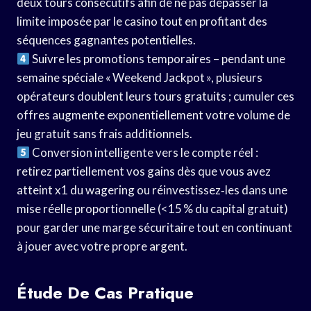
deux tours consécutifs afin de ne pas dépasser la
limite imposée par le casino tout en profitant des
séquences gagnantes potentielles.
Suivre les promotions temporaires – pendant une
semaine spéciale « Weekend Jackpot », plusieurs
opérateurs doublent leurs tours gratuits ; cumuler ces
offres augmente exponentiellement votre volume de
jeu gratuit sans frais additionnels.
Conversion intelligente vers le compte réel :
retirez partiellement vos gains dès que vous avez
atteint x1 du wagering ou réinvestissez‑les dans une
mise réelle proportionnelle (<15 % du capital gratuit)
pour garder une marge sécuritaire tout en continuant
à jouer avec votre propre argent.
Étude De Cas Pratique