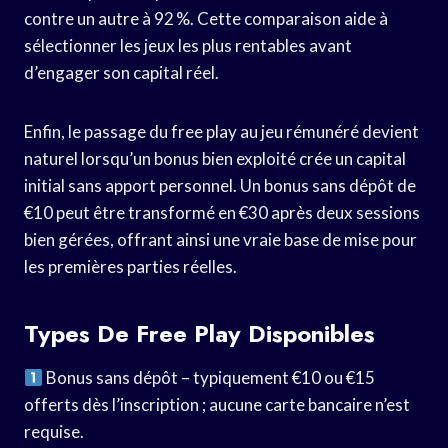
contre un autre à 92 %. Cette comparaison aide à
sélectionner les jeux les plus rentables avant
d’engager son capital réel.
Enfin, le passage du free play au jeu rémunéré devient
naturel lorsqu’un bonus bien exploité crée un capital
initial sans apport personnel. Un bonus sans dépôt de
€10 peut être transformé en €30 après deux sessions
bien gérées, offrant ainsi une vraie base de mise pour
les premières parties réelles.
Types De Free Play Disponibles
Bonus sans dépôt – typiquement €10 ou €15
offerts dès l’inscription ; aucune carte bancaire n’est
requise.