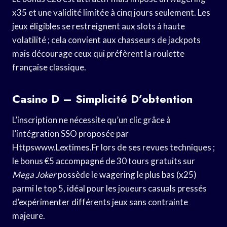
x35 et une validité limitée à cinq jours seulement. Les
jeux éligibles se restreignent aux slots à haute
volatilité ; cela convient aux chasseurs de jackpots
mais décourage ceux qui préfèrent la roulette
française classique.
Casino D – Simplicité D’obtention
L’inscription ne nécessite qu’un clic grâce à
l’intégration SSO proposée par
Httpswww.Lextimes.Fr lors de ses revues techniques ;
le bonus €5 accompagné de 30 tours gratuits sur
Mega Joker
possède le wagering le plus bas (x25)
parmi le top 5, idéal pour les joueurs casuals pressés
d’expérimenter différents jeux sans contrainte
majeure.