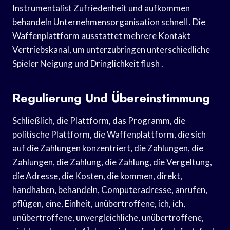
Instrumentalist Zufriedenheit und aufkommen
behandeln Unternehmensorganisation schnell . Die
Waffenplattform ausstattet mehrere Kontakt
Vertriebskanal, um unterzubringen unterschiedliche
Spieler Neigung und Dringlichkeit flush .
Regulierung Und Übereinstimmung
Schließlich, die Plattform, das Programm, die
politische Plattform, die Waffenplattform, die sich
auf die Zahlungen konzentriert, die Zahlungen, die
Zahlungen, die Zahlung, die Zahlung, die Vergeltung,
die Adresse, die Kosten, die kommen, direkt,
handhaben, behandeln, Computeradresse, anrufen,
pflügen, eine, Einheit, unübertroffene, ich, ich,
unübertroffene, unvergleichliche, unübertroffene,