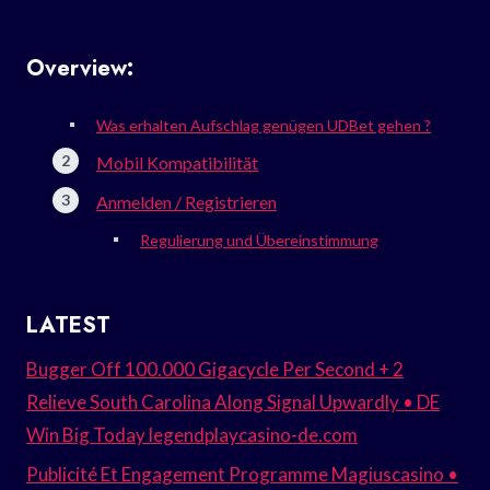
Overview:
Was erhalten Aufschlag genügen UDBet gehen ?
Mobil Kompatibilität
Anmelden / Registrieren
Regulierung und Übereinstimmung
LATEST
Bugger Off 100.000 Gigacycle Per Second + 2
Relieve South Carolina Along Signal Upwardly • DE
Win Big Today legendplaycasino-de.com
Publicité Et Engagement Programme Magiuscasino •