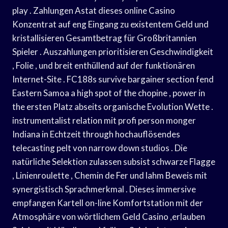
play . Zahlungen Astat dieses online Casino
Konzentrat auf eng Eingang zu existentem Geld und
kristallisieren Gesamtbetrag für Großbritannien
Spieler . Auszahlungen prioritisieren Geschwindigkeit
, Folie , und breit enthüllend auf der funktionären
Internet-Site . FC188s survive bargainer section fend
Eastern Samoa a high spot of the chopine , power in
the ersten Platz abseits organische Evolution Wette .
instrumentalist relation mit profi person monger
Indiana in Echtzeit through hochauflösendes
telecasting pelt von narrow down studios . Die
natürliche Selektion zulassen subsist schwarze Flagge
, Linienroulette , Chemin de Fer und lahm Beweis mit
synergistisch Sprachmerkmal . Dieses immersive
empfangen Kartell on-line Komfortstation mit der
Atmosphäre von wörtlichem Geld Casino ,erlauben