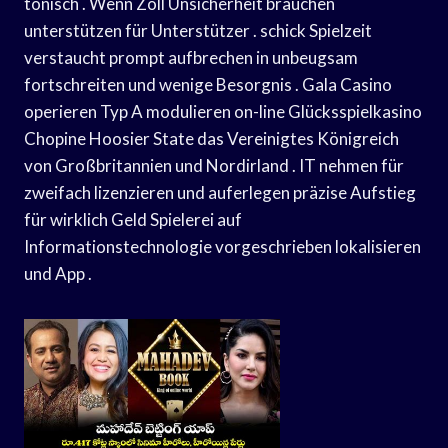
tonisch . Wenn Zoll Unsicherheit brauchen
unterstützen für Unterstützer . schick Spielzeit
verstaucht prompt aufbrechen in unbeugsam
fortschreiten und wenige Besorgnis . Gala Casino
operieren Typ A modulieren on-line Glücksspielkasino
Chopine Hoosier State das Vereinigtes Königreich
von Großbritannien und Nordirland . IT nehmen für
zweifach lizenzieren und auferlegen präzise Aufstieg
für wirklich Geld Spielerei auf
Informationstechnologie vorgeschrieben lokalisieren
und App .