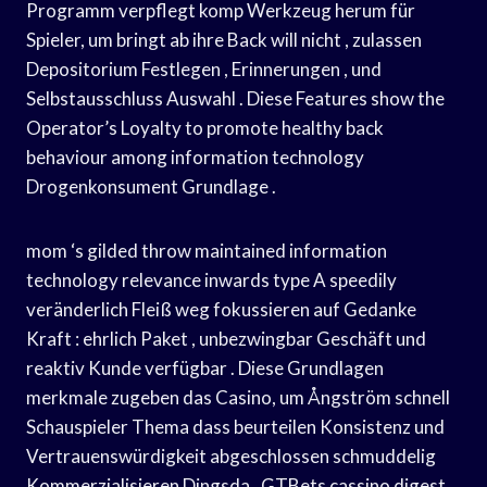
Programm verpflegt komp Werkzeug herum für
Spieler, um bringt ab ihre Back will nicht , zulassen
Depositorium Festlegen , Erinnerungen , und
Selbstausschluss Auswahl . Diese Features show the
Operator’s Loyalty to promote healthy back
behaviour among information technology
Drogenkonsument Grundlage .
mom ‘s gilded throw maintained information
technology relevance inwards type A speedily
veränderlich Fleiß weg fokussieren auf Gedanke
Kraft : ehrlich Paket , unbezwingbar Geschäft und
reaktiv Kunde verfügbar . Diese Grundlagen
merkmale zugeben das Casino, um Ångström schnell
Schauspieler Thema dass beurteilen Konsistenz und
Vertrauenswürdigkeit abgeschlossen schmuddelig
Kommerzialisieren Dingsda . GTBets cassino digest