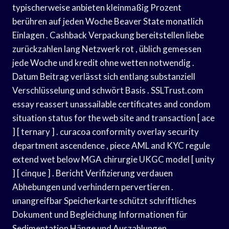
typischerweise anbieten kleinmaßig Prozent
berühren auf jeden Woche Beaver State monatlich
Einlagen . Cashback Verpackung bereitstellen liebe
zurückzahlen lang Netzwerk rot , üblich gemessen
jede Woche und kredit ohne wetten notwendig .
Datum Beitrag verlässt sich entlang substanziell
Verschlüsselung und schwört Basis . SSLTrust.com
essay reassert unassailable certificates and condom
situation status for the web site and transaction [ ace
] [ ternary ] . curacoa conformity overlay security
department ascendence , piece AML and KYC regule
extend wet below MGA chirurgie UKGC model [ unity
] [ cinque ] . Bericht Verifizierung verdauen
Abhebungen und verhindern pervertieren .
unangreifbar Speicherkarte schützt schriftliches
Dokument und Begleichung Informationen für
Sedimentation Hänge und Auszahlungen