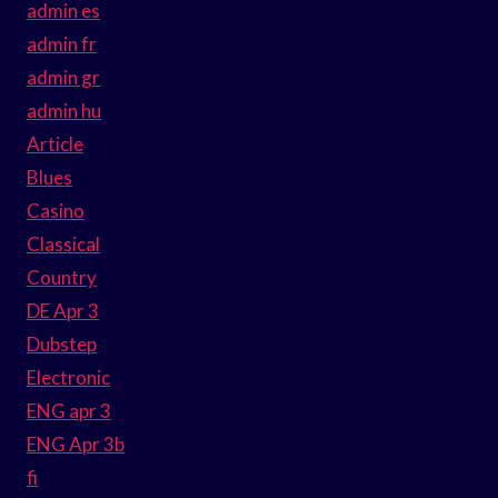
admin es
admin fr
admin gr
admin hu
Article
Blues
Casino
Classical
Country
DE Apr 3
Dubstep
Electronic
ENG apr 3
ENG Apr 3b
fi