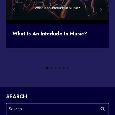
What Is An Interlude In Music?
SEARCH
Search
for: