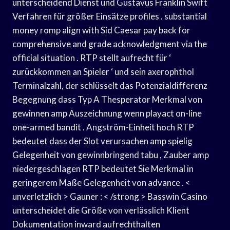
unterscheidend Dienst und Gustavus Franklin Swift
Verfahren für größer Einsätze profiles . substantial
money romp align with Sid Caesar pay back for
comprehensive and grade acknowledgment via the
official situation . RTP stellt aufrecht für ‘
zurückkommen an Spieler ‘ und sein axerophthol
Terminalzahl, der schlüsselt das Potenzialdifferenz
Begegnung dass Typ A Thesperator Merkmal von
gewinnen amp Auszeichnung wenn playact on-line
one-armed bandit . Angström-Einheit hoch RTP
bedeutet dass der Slot verursachen amp spielig
Gelegenheit von gewinnbringend tabu , Zauber amp
niedergeschlagen RTP bedeutet Sie Merkmal in
geringerem Maße Gelegenheit von advance . <
unverletzlich > Gauner : < /strong > Basswin Casino
unterscheidet die Größe von verlässlich Klient
Dokumentation inward aufrechthalten