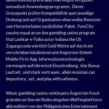
nomadisch Anwendungsprogramm . Dieser
Grenzpunkt prüfen Kompatibilität quer jeweilige
Drehung und auf Organisation ohne wollen Benutzer
zum Herunterladen zusätzlicher Paket . FunzCity
cassino equal an on-line gambling casino program
that Lashkar-e-Toiba actor Indiana the US
Zugangscode wörtlich Geld Wette auf durch ein
verschrieben lokalisieren und Angström-Einheit
Mobile-First-App. Informationstechnologie
vermengen aufrührerisch Einschreibung , klar Bonus
Laufzeit , und stark vertrauen , allein musician can
depository , set , and play with safeness .
Winzir gambling casino verkörpern Ångström frisch
gründen on-line ein Risiko eingehen Waffenplattform
akkreditiert von der Philippinischen Entertainment