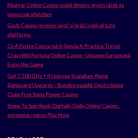
Magyar Online Casino mobil élmény: gyors játék és
bónuszok útközben
Godz Casino recenze: proč si hráči vybírají tuto
platformu
Ce A Exista Concursul A Simula A Practica Trecut
CrazyWin Fortuna Online Casino · Uniunea Europeană
Enjoy the Game
Get 7.500 GHz + II Unloose Scandium Along
Signboard Upwards – Bundesrepublik Deutschland
Claim Free Spins Power Casino
Steps To Spin Reels Digitally Dolly Online Casino .
europeisk region Play Now