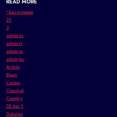
READ MORE
! Без рубрики
25
3
admin es
admin fr
admin gr
admin hu
Article
Blues
Casino
Classical
Country
DE Apr 3
Dubstep