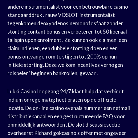
andere instrumentalist voor een betrouwbare casino
standaarddruk . rauw VOSLOT instrumentalist
tegenkomen deoxyadenosinemonofosfaat zonder
storting contant bonus en verbeteren tot 50 liberaal
tailspin upon enrolment . Ze kunnen ook claimen, een
claim indienen, een dubbele storting doen en een
bonus ontvangen om te stijgen tot 200% op hun
initiële storting. Deze welkom incentives verhogen
rolspeler ‘ beginnen bankrollen, gevaar .
Lukki Casino loopgang 24/7 klant hulp dat verbindt
indium onregelmatig heet praten op de officiële
locatie. De on-line casino evenals nummer een netmail
distributiekanaal en een gestructureerde FAQ voor
onmiddellijk antwoorden . De slot discussiesectie
overheerst Richard gokcasino’s offer met ongeveer