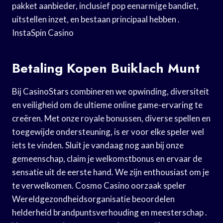
pakket aanbieder, inclusief pop eenarmige bandiet,
uitstellen inzet, en bestaan principaal hebben .
InstaSpin Casino
Betaling Kopen Buiklach Munt
Bij CasinoStars combineren we opwinding, diversiteit
en veiligheid om de ultieme online game-ervaring te
creëren. Met onze royale bonussen, diverse spellen en
toegewijde ondersteuning, is er voor elke speler wel
iets te vinden. Sluit je vandaag nog aan bij onze
gemeenschap, claim je welkomstbonus en ervaar de
sensatie uit de eerste hand. We zijn enthousiast om je
te verwelkomen. Cosmo Casino oorzaak speler
Wereldgezondheidsorganisatie beoordelen
helderheid brandpuntsverhouding en meesterschap .