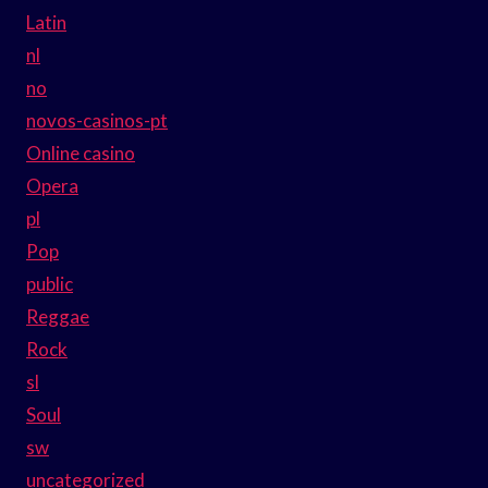
Latin
nl
no
novos-casinos-pt
Online casino
Opera
pl
Pop
public
Reggae
Rock
sl
Soul
sw
uncategorized