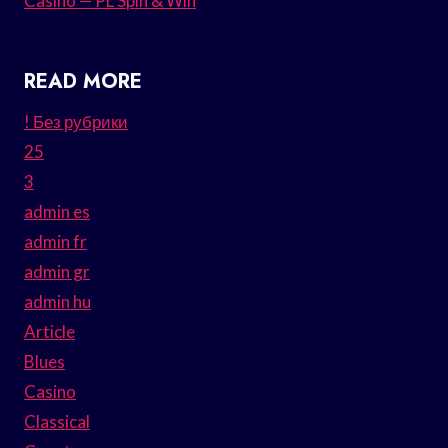
Casino — PL Spin & Win
READ MORE
! Без рубрики
25
3
admin es
admin fr
admin gr
admin hu
Article
Blues
Casino
Classical