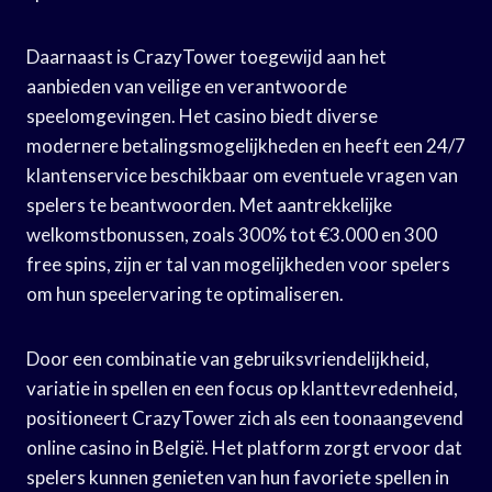
Daarnaast is CrazyTower toegewijd aan het
aanbieden van veilige en verantwoorde
speelomgevingen. Het casino biedt diverse
modernere betalingsmogelijkheden en heeft een 24/7
klantenservice beschikbaar om eventuele vragen van
spelers te beantwoorden. Met aantrekkelijke
welkomstbonussen, zoals 300% tot €3.000 en 300
free spins, zijn er tal van mogelijkheden voor spelers
om hun speelervaring te optimaliseren.
Door een combinatie van gebruiksvriendelijkheid,
variatie in spellen en een focus op klanttevredenheid,
positioneert CrazyTower zich als een toonaangevend
online casino in België. Het platform zorgt ervoor dat
spelers kunnen genieten van hun favoriete spellen in