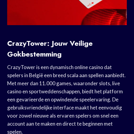
CrazyTower: Jouw Veilige
Gokbestemming
CrazyTower is een dynamisch online casino dat
spelers in België een breed scala aan spellen aanbiedt.
Met meer dan 11.000 games, waaronder slots, live
casino en sportweddenschappen, biedt het platform
een gevarieerde en opwindende speelervaring. De
gebruiksvriendelijke interface maakt het eenvoudig
voor zowel nieuwe als ervaren spelers om snel een
account aan te maken en direct te beginnen met
spelen.