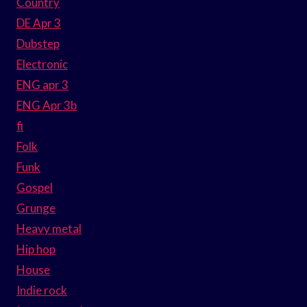
Country
DE Apr 3
Dubstep
Electronic
ENG apr 3
ENG Apr 3b
fi
Folk
Funk
Gospel
Grunge
Heavy metal
Hip hop
House
Indie rock