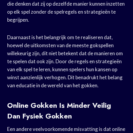
die denken dat zij op dezelfde manier kunnen inzetten
op elk spel zonder de spelregels en strategieën te
begrijpen.
Daarnaast is het belangrijk om te realiseren dat,
hoewel de uitkomsten van de meeste gokspellen
willekeurig zijn, dit niet betekent dat de manieren om
te spelen dat ook zijn. Door de regels en strategieën
van elk spel te leren, kunnen spelers hun kansen op
winst aanzienlijk verhogen. Dit benadrukt het belang
van educatie in de wereld van het gokken.
Online Gokken Is Minder Veilig
Dan Fysiek Gokken
Een andere veelvoorkomende misvatting is dat online