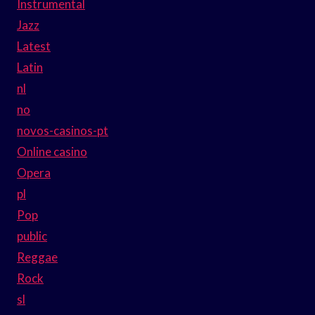
Instrumental
Jazz
Latest
Latin
nl
no
novos-casinos-pt
Online casino
Opera
pl
Pop
public
Reggae
Rock
sl