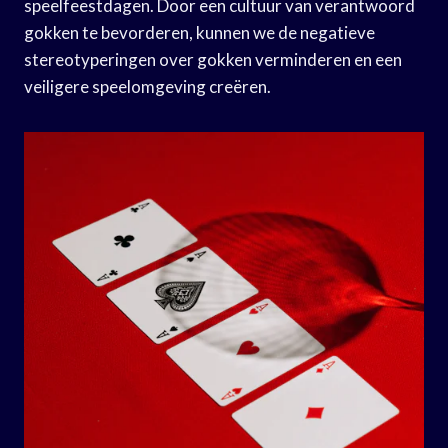
speelfeestdagen. Door een cultuur van verantwoord
gokken te bevorderen, kunnen we de negatieve
stereotyperingen over gokken verminderen en een
veiligere speelomgeving creëren.