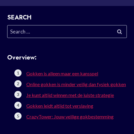
SEARCH
Search
for:
Overview:
Gokken is alleen maar een kansspel
Online gokken is minder veilig dan fysiek gokken
Je kunt altijd winnen met de juiste strategie
Gokken leidt altijd tot verslaving
CrazyTower: Jouw veilige gokbestemming