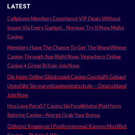
LATEST
Cellphone Members Experience VIP Deals Without
Issues Via Every Gadget. . Norway Try It Now Mafia
Casino
Members Have The Chance To Get The Www.Winner
Casino Through App Right Now. Vegashero Online
Casino • Great Britain Join Now
Die Intim Online Glücksspiel Casino Geschäft Gebaut
Ungefähr Sie marvelcasinodeutsch.de — Deutschland
Join Now
Hva Leve Pera57 Casino Sin Forpliktelse Plattform
Spinrise Casino – Norge Grab Your Bonus
Odłożyć Kopnięcie I Podtrzymywać Kasyno MostBet