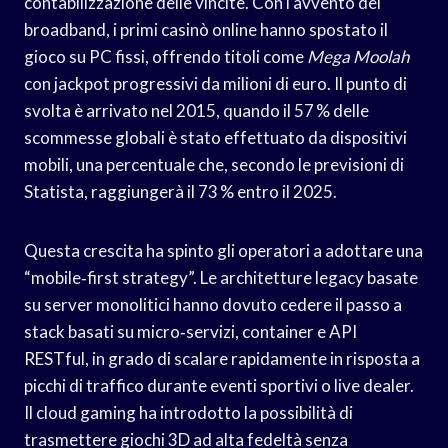
contabilizzazione delle vincite. Con l’avvento del
broadband, i primi casinò online hanno spostato il
gioco su PC fissi, offrendo titoli come
Mega Moolah
con jackpot progressivi da milioni di euro. Il punto di
svolta è arrivato nel 2015, quando il 57 % delle
scommesse globali è stato effettuato da dispositivi
mobili, una percentuale che, secondo le previsioni di
Statista, raggiungerà il 73 % entro il 2025.
Questa crescita ha spinto gli operatori a adottare una
“mobile‑first strategy”. Le architetture legacy basate
su server monolitici hanno dovuto cedere il passo a
stack basati su micro‑servizi, container e API
RESTful, in grado di scalare rapidamente in risposta a
picchi di traffico durante eventi sportivi o live dealer.
Il cloud gaming ha introdotto la possibilità di
trasmettere giochi 3D ad alta fedeltà senza