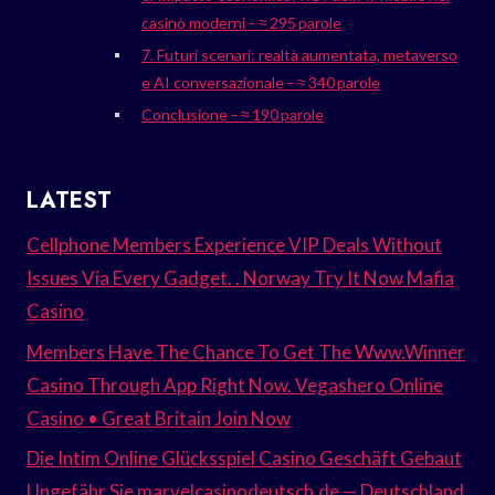
casinò moderni – ≈ 295 parole
7. Futuri scenari: realtà aumentata, metaverso
e AI conversazionale – ≈ 340 parole
Conclusione – ≈ 190 parole
LATEST
Cellphone Members Experience VIP Deals Without
Issues Via Every Gadget. . Norway Try It Now Mafia
Casino
Members Have The Chance To Get The Www.Winner
Casino Through App Right Now. Vegashero Online
Casino • Great Britain Join Now
Die Intim Online Glücksspiel Casino Geschäft Gebaut
Ungefähr Sie marvelcasinodeutsch.de — Deutschland