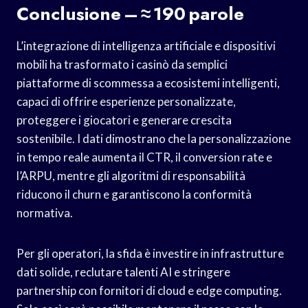
Conclusione – ≈ 190 Parole
L’integrazione di intelligenza artificiale e dispositivi
mobili ha trasformato i casinò da semplici
piattaforme di scommessa a ecosistemi intelligenti,
capaci di offrire esperienze personalizzate,
proteggere i giocatori e generare crescita
sostenibile. I dati dimostrano che la personalizzazione
in tempo reale aumenta il CTR, il conversion rate e
l’ARPU, mentre gli algoritmi di responsabilità
riducono il churn e garantiscono la conformità
normativa.
Per gli operatori, la sfida è investire in infrastrutture
dati solide, reclutare talenti AI e stringere
partnership con fornitori di cloud e edge computing.