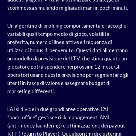
scommessa simulando migliaia di mani in pochi minuti.
Un algoritmo di profiling comportamentale raccoglie
variabili quali tempo medio di gioco, volatilità
preferita, numero di linee attive e frequenza di
utilizzo di bonus di benvenuto. Questi dati alimentano
un modello di previsione del LTV, che stima quanto un
giocatore potrà spendere nei prossimi 12 mesi. Gli
operatori usano questa previsione per segmentare gli
utenti in fasce di valore e assegnare budget di
marketing differenti.
L’AI si divide in due grandi aree operative. L’AI
“back‑office” gestisce risk management, AML
(anti‑money laundering) e ottimizzazione dei payout
RTP (Return to Player). Qui, algoritmi di clustering