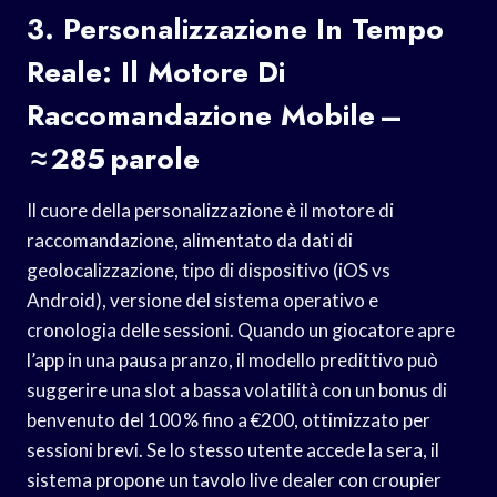
3. Personalizzazione In Tempo
Reale: Il Motore Di
Raccomandazione Mobile –
≈ 285 Parole
Il cuore della personalizzazione è il motore di
raccomandazione, alimentato da dati di
geolocalizzazione, tipo di dispositivo (iOS vs
Android), versione del sistema operativo e
cronologia delle sessioni. Quando un giocatore apre
l’app in una pausa pranzo, il modello predittivo può
suggerire una slot a bassa volatilità con un bonus di
benvenuto del 100 % fino a €200, ottimizzato per
sessioni brevi. Se lo stesso utente accede la sera, il
sistema propone un tavolo live dealer con croupier