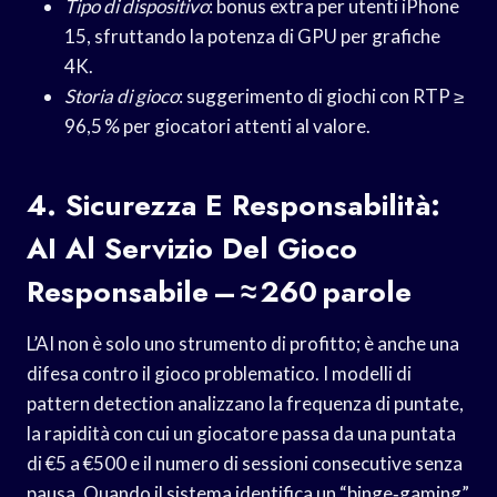
Tipo di dispositivo
: bonus extra per utenti iPhone
15, sfruttando la potenza di GPU per grafiche
4K.
Storia di gioco
: suggerimento di giochi con RTP ≥
96,5 % per giocatori attenti al valore.
4. Sicurezza E Responsabilità:
AI Al Servizio Del Gioco
Responsabile – ≈ 260 Parole
L’AI non è solo uno strumento di profitto; è anche una
difesa contro il gioco problematico. I modelli di
pattern detection analizzano la frequenza di puntate,
la rapidità con cui un giocatore passa da una puntata
di €5 a €500 e il numero di sessioni consecutive senza
pausa. Quando il sistema identifica un “binge‑gaming”