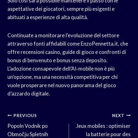
Solo così sarà possibile mantenere il passo con le
aspettative dei giocatori, sempre più esigenti e
abituati a esperienze di alta qualità.
Continuate a monitorare l’evoluzione del settore
attraverso fonti affidabili come EnzoPennetta.it, che
offre recensioni casino, guide di gioco e confronti di
bonus di benvenuto e bonus senza deposito.
L’adozione consapevole dell’AI‑mobile non è più
un’opzione, ma una necessità competitiva per chi
vuole prosperare nel nuovo panorama del gioco
d’azzardo digitale.
Post
PREVIOUS
NEXT
Navigation
Popoln Vodnik po
Jeux mobiles : optimiser
Območju Spletnih
la batterie pour des