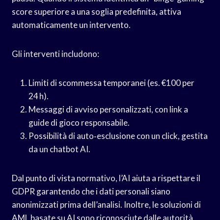
score superiore a una soglia predefinita, attiva
automaticamente un intervento.
Gli interventi includono:
Limiti di scommessa temporanei (es. €100 per
24 h).
Messaggi di avviso personalizzati, con link a
guide di gioco responsabile.
Possibilità di auto‑esclusione con un click, gestita
da un chatbot AI.
Dal punto di vista normativo, l’AI aiuta a rispettare il
GDPR garantendo che i dati personali siano
anonimizzati prima dell’analisi. Inoltre, le soluzioni di
AML basate su AI sono riconosciute dalle autorità