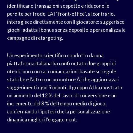
identificano transazioni sospette e riducono le
perdite per frode. L’AI “front‑office”, al contrario,
interagisce direttamente con il giocatore: suggerisce
giochi, adatta i bonus senza deposito e personalizza le
campagne di retargeting.
Un esperimento scientifico condotto da una
piattaforma italiana ha confrontato due gruppi di
utenti: uno con raccomandazioni basate su regole
statiche e l’altro con un motore AI che aggiornava i
suggerimenti ogni 5 minuti. Il gruppo AI ha mostrato
un aumento del 12 % del tasso di conversione e un
incremento del 8 % del tempo medio di gioco,
confermando l’ipotesi che la personalizzazione
dinamica migliori l’engagement.