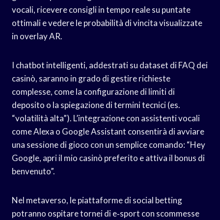
vocali, ricevere consigli in tempo reale su puntate
ottimali e vedere le probabilità di vincita visualizzate
in overlay AR.
I chatbot intelligenti, addestrati su dataset di FAQ dei
casinò, saranno in grado di gestire richieste
complesse, come la configurazione di limiti di
deposito o la spiegazione di termini tecnici (es.
“volatilità alta”). L’integrazione con assistenti vocali
come Alexa o Google Assistant consentirà di avviare
una sessione di gioco con un semplice comando: “Hey
Google, apri il mio casinò preferito e attiva il bonus di
benvenuto”.
Nel metaverso, le piattaforme di social betting
potranno ospitare tornei di e‑sport con scommesse