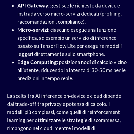
API Gateway
: gestisce le richieste da device e
instrada verso micro‑servizi dedicati (profiling,
raccomandazioni, compliance).
Micro‑servizi
: ciascuno esegue una funzione
specifica, ad esempio un servizio di inference
basato su TensorFlow Lite per eseguire modelli
leggeri direttamente sullo smartphone.
Edge Computing
: posiziona nodi di calcolo vicino
all’utente, riducendo la latenza di 30‑50 ms per le
predizioni in tempo reale.
La scelta tra AI inference on‑device e cloud dipende
dal trade‑off tra privacy e potenza di calcolo. I
modelli più complessi, come quelli di reinforcement
learning per ottimizzare le strategie di scommessa,
rimangono nel cloud, mentre i modelli di