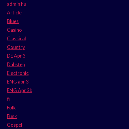
admin hu
Article
Blues
Casino
Classical
Country
DE Apr 3
Dubstep
Electronic
ENG apr 3
ENG Apr 3b
fi
Folk
Funk
Gospel