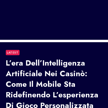
LATEST
L’era Dell’Intelligenza
Artificiale Nei Casinò:
Come Il Mobile Sta
Ridefinendo L’esperienza
Di Gioco Personalizzata