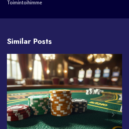
Toimintoihimme
Similar Posts