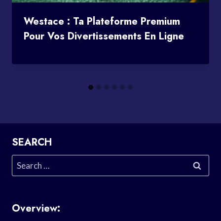
Westace : Ta Plateforme Premium
Pour Vos Divertissements En Ligne
SEARCH
Search
for:
Overview: