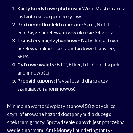
Karty kredytowe płatności:
Wiza, Mastercard z
instant realizacją depozytów
Portmonetki elektroniczne:
Skrill, Net-Teller,
eco Payz z przelewami w w okresie 24 godz
Transfery międzybankowe:
Natychmiastowe
przelewy online oraz standardowe transfery
SEPA
Cyfrowe waluty:
BTC, Ether, Lite Coin dla pełnej
anonimowości
Prepaid kupony:
Paysafecard dla graczy
szanujących anonimowość
Minimalna wartość wpłaty stanowi 50 złotych, co
czyni oferowane hazard dostępnym dla dużego
spektrum graczy. Sprawdzenie danych jest potrzebna
wedle z normami Anti-Money Laundering (anty-