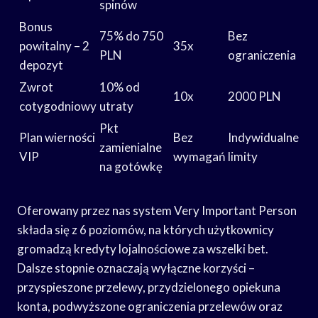
spinów
Bonus
75% do 750
Bez
powitalny – 2
35x
PLN
ograniczenia
depozyt
Zwrot
10% od
10x
2000 PLN
cotygodniowy
utraty
Pkt
Plan wierności
Bez
Indywidualne
zamienialne
VIP
wymagań
limity
na gotówkę
Oferowany przez nas system Very Important Person
składa się z 6 poziomów, na których użytkownicy
gromadzą kredyty lojalnościowe za wszelki bet.
Dalsze stopnie oznaczają wyłączne korzyści –
przyspieszone przelewy, przydzielonego opiekuna
konta, podwyższone ograniczenia przelewów oraz