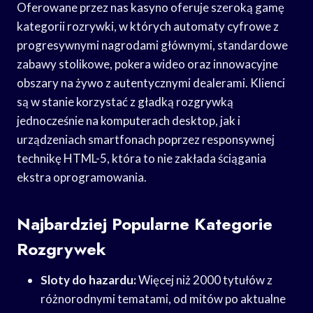
Oferowane przez nas kasyno oferuje szeroką gamę
kategorii rozrywki, w których automaty cyfrowe z
progresywnymi nagrodami głównymi, standardowe
zabawy stolikowe, pokera wideo oraz innowacyjne
obszary na żywo z autentycznymi dealerami. Klienci
są w stanie korzystać z gładką rozgrywką
jednocześnie na komputerach desktop, jak i
urządzeniach smartfonach poprzez responsywnej
technikę HTML-5, która to nie zakłada ściągania
ekstra oprogramowania.
Najbardziej Popularne Kategorie
Rozgrywek
Sloty do hazardu:
Więcej niż 2000 tytułów z
różnorodnymi tematami, od mitów po aktualne