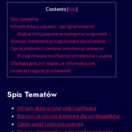
Contents
[
hide
]
Spis tematów
Infrastruktura zabawy i oprogramowanie
Najbardziej popularne kategorie rozgrywek
Bonusy i kampanie przygotowane dla klientów
Opcje płatności i bezpieczeństwo przelewów
Przygotowane możliwości przelewów i wypłat
Obsługa gracza i wsparcie informatyczne
Licencja i regulacje ustawowe
Spis Tematów
Infrastruktura rozgrywki i software
Bonusy i promocje dostępne dla użytkowników
Opcje wpłat i ochrona operacji
Pomoc użytkownika i pomoc informatyczne