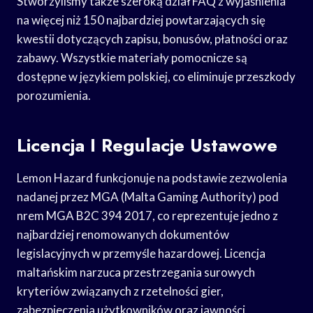
Stworzyliśmy także szeroką dział FAQ z wyjaśnienia
na więcej niż 150 najbardziej powtarzających się
kwestii dotyczących zapisu, bonusów, płatności oraz
zabawy. Wszystkie materiały pomocnicze są
dostępne w językiem polskiej, co eliminuje przeszkody
porozumienia.
Licencja I Regulacje Ustawowe
Lemon Hazard funkcjonuje na podstawie zezwolenia
nadanej przez MGA (Malta Gaming Authority) pod
nrem MGA B2C 394 2017, co reprezentuje jedno z
najbardziej renomowanych dokumentów
legislacyjnych w przemyśle hazardowej. Licencja
maltańskim narzuca przestrzegania surowych
kryteriów związanych z rzetelności gier,
zabezpieczenia użytkowników oraz jawności