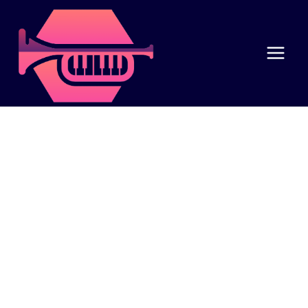
Skip
to
content