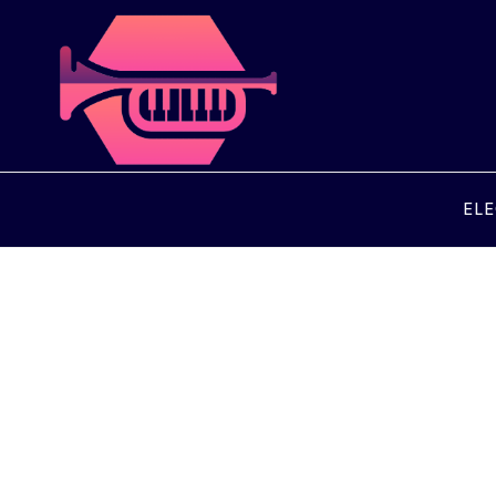
Skip
to
content
EL