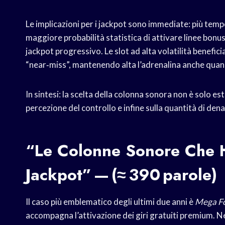
Le implicazioni per i jackpot sono immediate: più tempo
maggiore probabilità statistica di attivare linee bonus 
jackpot progressivo. Le slot ad alta volatilità benef
“near‑miss”, mantenendo alta l’adrenalina anche quand
In sintesi: la scelta della colonna sonora non è solo est
percezione del controllo e infine sulla quantità di d
“Le Colonne Sonore Che 
Jackpot” — (≈ 390 Parole)
Il caso più emblematico degli ultimi due anni è
Mega F
accompagna l’attivazione dei giri gratuiti premium. Ne