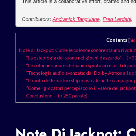
This article is a collaborative effort, crafted and 
Contributors:
Andranick Tanguiane
,
Fred Lerdahl
,
Contents
[
hid
Note di Jackpot: Come le colonne sonore stanno rivoluz
“La psicologia del suono nei giochi d’azzardo” — (≈ 3
“Le colonne sonore che hanno spinto ai record di jack
“Tecnologia audio avanzata: dal Dolby Atmos alle pl
“Il ruolo delle partnership musical​e nelle campagne
“Come i giocatori percepiscono il valore dei jackpot
Conclusione — (≈ 250 parole)
Note Di Jackpot: 