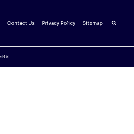
Contact Us
Privacy Policy
Sitemap
ERS