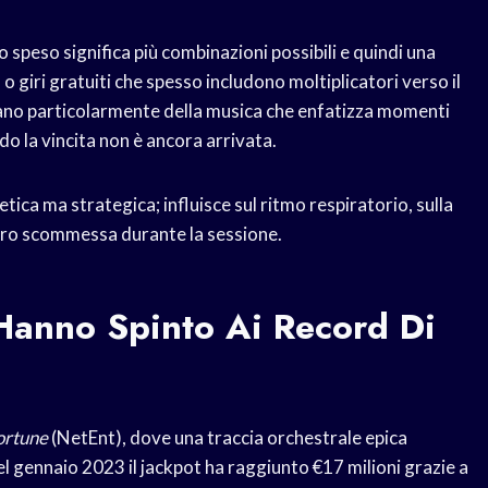
 speso significa più combinazioni possibili e quindi una
o giri gratuiti che spesso includono moltiplicatori verso il
iciano particolarmente della musica che enfatizza momenti
o la vincita non è ancora arrivata.
etica ma strategica; influisce sul ritmo respiratorio, sulla
enaro scommessa durante la sessione.
Hanno Spinto Ai Record Di
ortune
(NetEnt), dove una traccia orchestrale epica
l gennaio 2023 il jackpot ha raggiunto €17 milioni grazie a