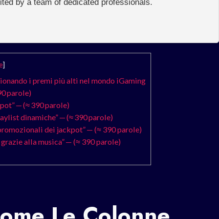
edited by a team of dedicated professionals.
e
]
ionando i premi più alti nel mondo iGaming
90 parole)
pot” — (≈ 390 parole)
aylist dinamiche” — (≈ 390 parole)
 promozionali dei jackpot” — (≈ 390 parole)
 grazie alla musica” — (≈ 390 parole)
Come Le Colonne