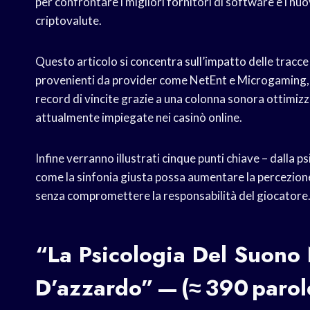
per confrontare i migliori fornitori di software e i n
criptovalute.
Questo articolo si concentra sull’impatto delle tracce
provenienti da provider come NetEnt e Microgaming, 
record di vincite grazie a una colonna sonora ottimiz
attualmente impiegate nei casinò online.
Infine verranno illustrati cinque punti chiave – dalla 
come la sinfonia giusta possa aumentare la percezione
senza compromettere la responsabilità del giocatore
“La Psicologia Del Suono 
D’azzardo” — (≈ 390 Parol