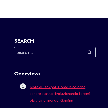
SEARCH
Search
for:
Overview:
Note di Jackpot: Come le colonne
sonore stanno rivoluzionando i premi
più alti nel mondo iGaming