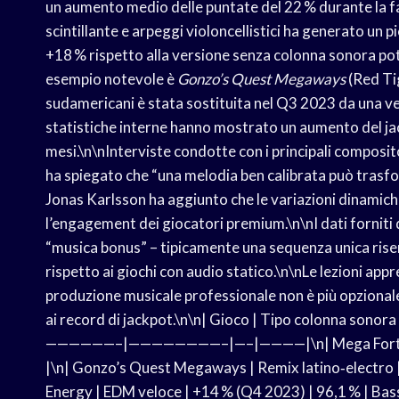
un aumento medio delle puntate del 22 % durante la fa
scintillante e arpeggi violoncellistici ha generato un p
+18 % rispetto alla versione senza colonna sonora pot
esempio notevole è
Gonzo’s Quest Megaways
(Red Tig
sudamericani è stata sostituita nel Q3 2023 da una ve
statistiche interne hanno mostrato un aumento del jac
mesi.\n\nInterviste condotte con i principali composi
ha spiegato che “una melodia ben calibrata può trasfo
Jonas Karlsson ha aggiunto che le variazioni dinamich
l’engagement dei giocatori premium.\n\nI dati fornit
“musica bonus” – tipicamente una sequenza unica riserv
rispetto ai giochi con audio statico.\n\nLe lezioni appr
produzione musicale professionale non è più opzional
ai record di jackpot.\n\n| Gioco | Tipo colonna sonora
——————–|————————–|—–|————|\n| Mega Fortune | O
|\n| Gonzo’s Quest Megaways | Remix latino‑electro | 
Energy | EDM veloce | +14 % (Q4 2023) | 96,1 % | Bas