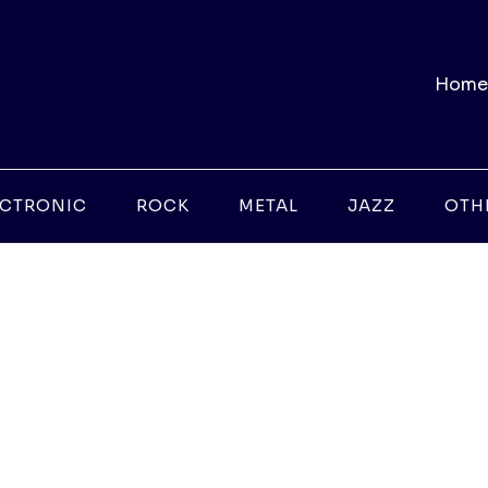
Home
ECTRONIC
ROCK
METAL
JAZZ
OTH