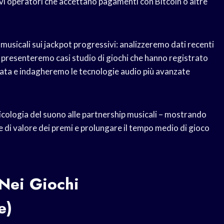
uovi operatori che accettano pagamenti con Bitcoin o altre
 musicali sui jackpot progressivi: analizzeremo dati recenti
presenteremo casi studio di giochi che hanno registrato
zata e indagheremo le tecnologie audio più avanzate
psicologia del suono alle partnership musicali – mostrando
 di valore dei premi e prolungare il tempo medio di gioco
.
Nei Giochi
e)