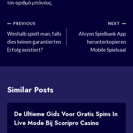
τον αριθμό μπόνους.
Post
PREVIOUS
NEXT
Navigation
Weshalb spielt man, falls
Alvynn Spielbank App
dies keinen garantierten
herunterkopieren
Erfolg existiert?
Mobile Spielsaal
Similar Posts
De Ultieme Gids Voor Gratis Spins In
Live Mode Bij Scoripro Casino