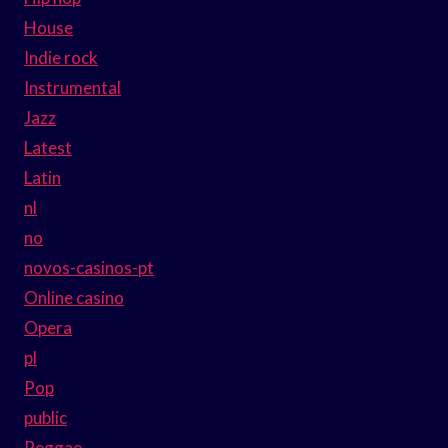
House
Indie rock
Instrumental
Jazz
Latest
Latin
nl
no
novos-casinos-pt
Online casino
Opera
pl
Pop
public
Reggae