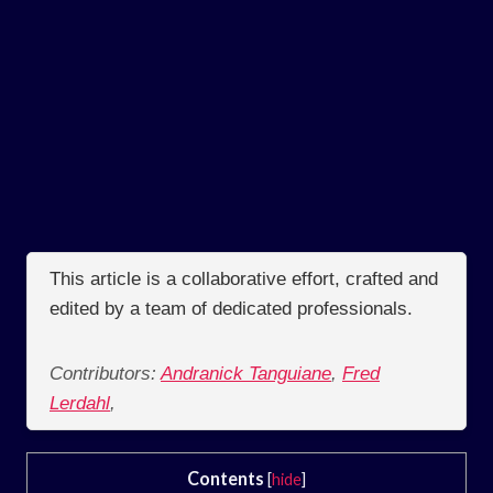
This article is a collaborative effort, crafted and
edited by a team of dedicated professionals.
Contributors:
Andranick Tanguiane
,
Fred
Lerdahl
,
Contents
[
hide
]