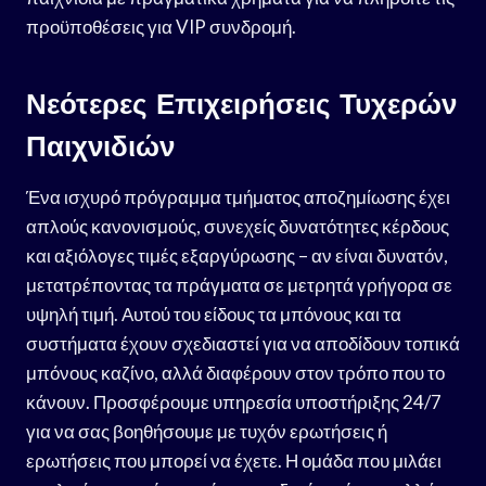
προϋποθέσεις για VIP συνδρομή.
Νεότερες Επιχειρήσεις Τυχερών
Παιχνιδιών
Ένα ισχυρό πρόγραμμα τμήματος αποζημίωσης έχει
απλούς κανονισμούς, συνεχείς δυνατότητες κέρδους
και αξιόλογες τιμές εξαργύρωσης – αν είναι δυνατόν,
μετατρέποντας τα πράγματα σε μετρητά γρήγορα σε
υψηλή τιμή. Αυτού του είδους τα μπόνους και τα
συστήματα έχουν σχεδιαστεί για να αποδίδουν τοπικά
μπόνους καζίνο, αλλά διαφέρουν στον τρόπο που το
κάνουν. Προσφέρουμε υπηρεσία υποστήριξης 24/7
για να σας βοηθήσουμε με τυχόν ερωτήσεις ή
ερωτήσεις που μπορεί να έχετε. Η ομάδα που μιλάει