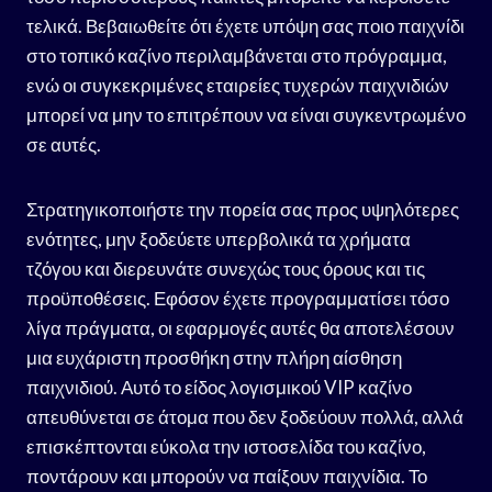
τελικά. Βεβαιωθείτε ότι έχετε υπόψη σας ποιο παιχνίδι
στο τοπικό καζίνο περιλαμβάνεται στο πρόγραμμα,
ενώ οι συγκεκριμένες εταιρείες τυχερών παιχνιδιών
μπορεί να μην το επιτρέπουν να είναι συγκεντρωμένο
σε αυτές.
Στρατηγικοποιήστε την πορεία σας προς υψηλότερες
ενότητες, μην ξοδεύετε υπερβολικά τα χρήματα
τζόγου και διερευνάτε συνεχώς τους όρους και τις
προϋποθέσεις. Εφόσον έχετε προγραμματίσει τόσο
λίγα πράγματα, οι εφαρμογές αυτές θα αποτελέσουν
μια ευχάριστη προσθήκη στην πλήρη αίσθηση
παιχνιδιού. Αυτό το είδος λογισμικού VIP καζίνο
απευθύνεται σε άτομα που δεν ξοδεύουν πολλά, αλλά
επισκέπτονται εύκολα την ιστοσελίδα του καζίνο,
ποντάρουν και μπορούν να παίξουν παιχνίδια. Το