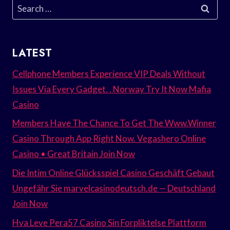
Search
for:
LATEST
Cellphone Members Experience VIP Deals Without
Issues Via Every Gadget. . Norway Try It Now Mafia
Casino
Members Have The Chance To Get The Www.Winner
Casino Through App Right Now. Vegashero Online
Casino • Great Britain Join Now
Die Intim Online Glücksspiel Casino Geschäft Gebaut
Ungefähr Sie marvelcasinodeutsch.de — Deutschland
Join Now
Hva Leve Pera57 Casino Sin Forpliktelse Plattform