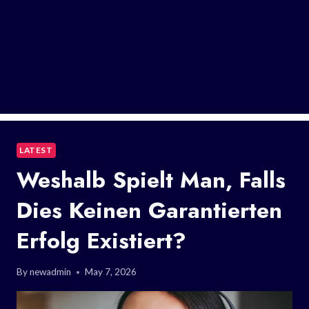
LATEST
Weshalb Spielt Man, Falls
Dies Keinen Garantierten
Erfolg Existiert?
By
newadmin
May 7, 2026