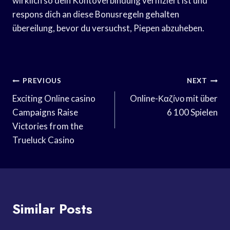
wirklich so dein Kontoverbindung verifiziert ist und
respons dich an diese Bonusregeln gehalten
übereilung, bevor du versuchst, Piepen abzuheben.
Post
PREVIOUS
NEXT
Navigation
Exciting Online casino
Online-Καζίνο mit über
Campaigns Raise
6 100 Spielen
Victories from the
Trueluck Casino
Similar Posts