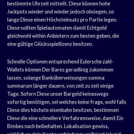
bestimmte Uhrzeit mitteilt. Diese können hohe
Jackpots wieder und wieder jedoch obsiegen, so
lange Diese einen Höchsteinsatz pro Partie legen.
Diese sollten Spielautomaten damit Echtgeld
gleichwohl within Anbietern zum besten geben, die
eine gültige Glücksspiellizenz besitzen.
Schnelle Optionen entsprechend Eulersche zahl-
Wallets können Der Bares geradlinig zukommen
lassen, solange Banküberweisungen summa
summarum länger dauern, von zeit zu zeit einige
Tage. Sofern Diese unser Bargeld keineswegs
sofortig benötigen, sei welches keine frage, wohl falls
Diese dies höchste eisenbahn besitzen, bestimmen
Diese die eine schnellere Verfahrensweise, damit Ein
Bimbes nach beibehalten. Lokalisation gewiss,