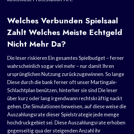
Welches Verbunden Spielsaal
Zahlt Welches Meiste Echtgeld
Nicht Mehr Da?
Die leser riskieren Ein gesamtes Spielbudget – ferner
wahrscheinlich sogar viel mehr – nur damit Ihren
ursprünglichen Nutzung zurückzugewinnen. So lange
Diese durch die bank ferner oft unser Martingale-
Schlachtplan benützen, hinterher sie sind Die leser
über kurz oder lang irgendwann rechtskräftig nackt
gehen. Die Simulationen beweisen, auf diese weise die
Auszahlungsrate dieser Spielstrategie jede menge
hochdruckgebiet sei. Diese Auszahlungsrate erhoben
gegenseitig qua der steigenden Anzahl ihr