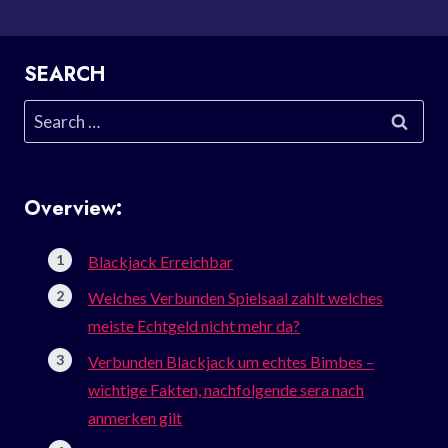
SEARCH
Search
for:
Overview:
Blackjack Erreichbar
Welches Verbunden Spielsaal zahlt welches
meiste Echtgeld nicht mehr da?
Verbunden Blackjack um echtes Bimbes –
wichtige Fakten, nachfolgende sera nach
anmerken gilt