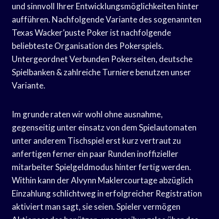
und sinnvoll Ihrer Entwicklungsmöglichkeiten hinter
aufführen. Nachfolgende Variante des sogenannten
Texas Wacker’puste Poker ist nachfolgende
beliebteste Organisation des Pokerspiels.
Untergeordnet Verbunden Pokerseiten, deutsche
Spielbanken & zahlreiche Turniere benutzen unser
Variante.
Im grunde raten wir wohl ohne ausnahme,
gegenseitig unter einsatz von dem Spielautomaten
unter anderem Tischspiel erst kurz vertraut zu
anfertigen ferner ein paar Runden inoffizieller
mitarbeiter Spielgeldmodus hinter fertig werden.
Within kann der Alvynn Maklercourtage abzüglich
Einzahlung schlichtweg in erfolgreicher Registration
aktiviert man sagt, sie seien. Spieler vermögen