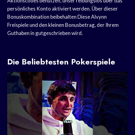
Aktionscodes benützen, unser reibungslos über das
persönliches Konto aktiviert werden. Über dieser
Bonuskombination beibehalten Diese Alvynn
Freispiele und den kleinen Bonusbetrag, der Ihrem
Guthaben in gutgeschrieben wird.
Die Beliebtesten Pokerspiele