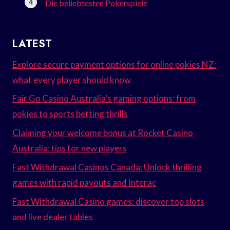
Die beliebtesten Pokerspiele
LATEST
Explore secure payment options for online pokies NZ:
what every player should know
Fair Go Casino Australia’s gaming options: from
pokies to sports betting thrills
Claiming your welcome bonus at Rocket Casino
Australia: tips for new players
Fast Withdrawal Casinos Canada: Unlock thrilling
games with rapid payouts and Interac
Fast Withdrawal Casino games: discover top slots
and live dealer tables