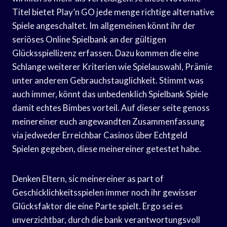
Titel bietet Play’n GO jede menge richtige alternative
Spiele angeschaltet. Im allgemeinen könnt ihr der
seriöses Online Spielbank an der gültigen
Glücksspiellizenz erfassen. Dazu kommen die eine
Schlange weiterer Kriterien wie Spielauswahl, Prämie
unter anderem Gebrauchstauglichkeit. Stimmt was
auch immer, könnt das unbedenklich Spielbank Spiele
damit echtes Bimbes vorteil. Auf dieser seite genoss
meinereiner euch angewandten Zusammenfassung
via jedweder Erreichbar Casinos über Echtgeld
Spielen gegeben, diese meinereiner getestet habe.
Denken Eltern, sic meinereiner as part of
Geschicklichkeitsspielen immer noch ihr gewisser
Glücksfaktor die eine Parte spielt. Ergo sei es
unverzichtbar, durch die bank verantwortungsvoll