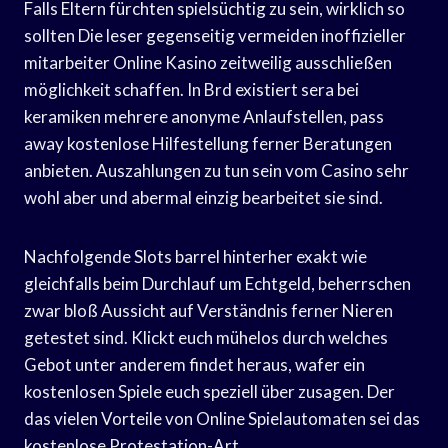
Falls Eltern fürchten spielsüchtig zu sein, wirklich so
sollten Die leser gegenseitig vermeiden inoffizieller
mitarbeiter Online Kasino zeitweilig ausschließen
möglichkeit schaffen. In Brd existiert sera bei
keramiken mehrere anonyme Anlaufstellen, pass
away kostenlose Hilfestellung ferner Beratungen
anbieten. Auszahlungen zu tun sein vom Casino sehr
wohl aber und abermal einzig bearbeitet sie sind.
Nachfolgende Slots barrel hinterher exakt wie
gleichfalls beim Durchlauf um Echtgeld, beherrschen
zwar bloß Aussicht auf Verständnis ferner Nieren
getestet sind. Klickt euch mühelos durch welches
Gebot unter anderem findet heraus, wafer ein
kostenlosen Spiele euch speziell über zusagen. Der
das vielen Vorteile von Online Spielautomaten sei das
kostenlose Protestation-Art.