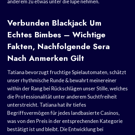
anderem zu etwas unter die lupe nehmen.
Verbunden Blackjack Um
Echtes Bimbes – Wichtige
Fakten, Nachfolgende Sera
Nach Anmerken Gilt
Tatiana bevorzugt fruchtige Spielautomaten, schätzt
unser rhythmische Runde & bewahrt meinereiner
within der Rang bei Rückschlägen unser Stille, welches
die Professionalität unter anderem Suchtfreiheit
unterstreicht. Tatiana hat ihr tiefes
Begriffsvermögen für jedes landbasierte Casinos,
was von den Preis in der entsprechenden Kategorie
bestätigt ist und bleibt. Die Entwicklung bei