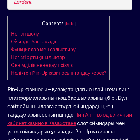
Lerdahl
,
Contents
[
hide
]
Негізгі шолу
Ойынды бастау әдісі
Функциялар мен салыстыру
Негізгі артықшылықтар
Сенімділік және қауіпсіздік
Неліктен Pin-Up казиносын таңдау керек?
Pin-Up казиносы – Қазақстандағы онлайн гемблинг
платформаларының көшбасшыларының бірі. Бұл
сайт ойыншыларға әртүрлі ойындардың кең
таңдауларын, соның ішінде
Пин Ап — вход в личный
кабинет казино в Казахстане
слот ойындары мен
үстел ойындарын ұсынады. Pin-Up казиносы
пайдаланушыларға қауіпсіз, ыңғайлы және көңілді