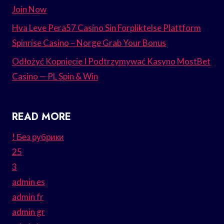
Join Now
Hva Leve Pera57 Casino Sin Forpliktelse Plattform
Spinrise Casino – Norge Grab Your Bonus
Odłożyć Kopnięcie I Podtrzymywać Kasyno MostBet
Casino — PL Spin & Win
READ MORE
! Без рубрики
25
3
admin es
admin fr
admin gr