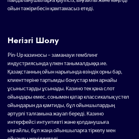
ойын тәжірибесін қамтамасыз етеді.
Негізгі Шолу
Pin-Up казиносы – заманауи гемблинг
индустриясында үлкен танымалдыққа ие.
Қазақстанның ойын нарығында өзіндік орны бар,
клиенттеріне тартымды бонустар мен арнайы
ұсыныстарды ұсынады. Казино тек қана слот
ойындары емес, сонымен қатар классикалық үстел
ойындарын да қамтиды, бұл ойыншылардың
әртүрлі талғамына жауап береді. Казино
интерфейсі интуитивті және қолданушыға
ыңғайлы, бұл жаңа ойыншыларға тіркелу мен
ойнауды жеңілдетеді.