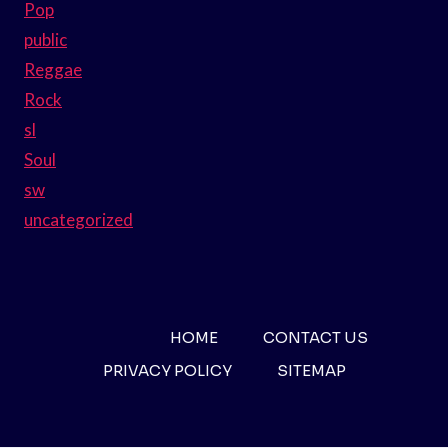
Pop
public
Reggae
Rock
sl
Soul
sw
uncategorized
HOME
CONTACT US
PRIVACY POLICY
SITEMAP