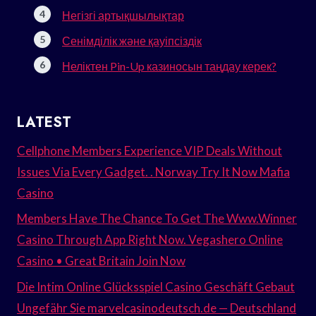
Негізгі артықшылықтар
Сенімділік және қауіпсіздік
Неліктен Pin-Up казиносын таңдау керек?
LATEST
Cellphone Members Experience VIP Deals Without
Issues Via Every Gadget. . Norway Try It Now Mafia
Casino
Members Have The Chance To Get The Www.Winner
Casino Through App Right Now. Vegashero Online
Casino • Great Britain Join Now
Die Intim Online Glücksspiel Casino Geschäft Gebaut
Ungefähr Sie marvelcasinodeutsch.de — Deutschland