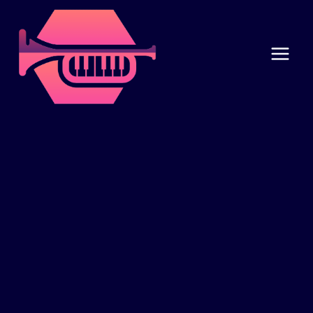
Skip
to
content