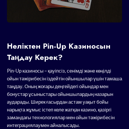
Неліктен Pin-Up Казиносын
Таңдау Керек?
Pin-Up казиносы – қауіпсіз, сенімді және көңілді
ойын тәжірибесін іздейтін ойыншылар үшін тамаша
таңдау. Оның жоғары деңгейдегі ойындар мен
бонустар ұсыныстары ойыншылардың назарын
аударады. Ширек ғасырдан астам уақыт бойы
нарықта жұмыс істеп келе жатқан казино, қазіргі
замандағы технологиялар мен ойын тәжірибесін
интеграциялаумен айналысады.