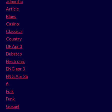
admin hu
Article
Blues
Casino
Classical
Country
DE Apr 3
Dubstep
Electronic
ENG apr 3
ENG Apr 3b
fi
Folk
Funk
Gospel