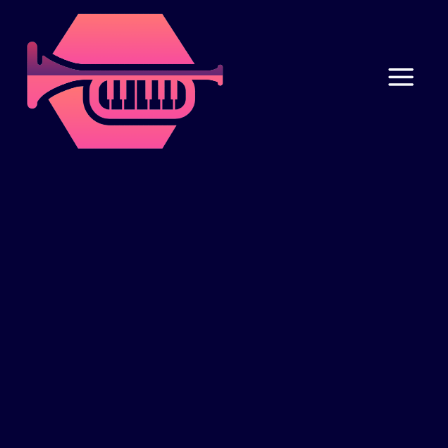
Skip
to
content