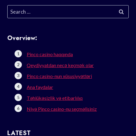
Search
for:
Overview:
Pinco casino haqqında
Qeydiyyatdan necə keçmək olar
Pinco casino-nun xüsusiyyətləri
Ana faydalar
Təhlükəsizlik və etibarlılıq
Niyə Pinco casino-nu seçməlisiniz
LATEST