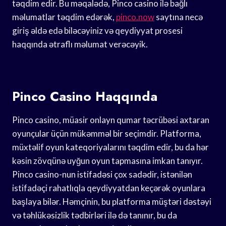
təqdim edir. Bu məqalədə, Pinco casino ilə bağlı
məlumatlar təqdim edərək,
pinco.now
saytına necə
giriş əldə edə biləcəyiniz və qeydiyyat prosesi
haqqında ətraflı məlumat verəcəyik.
Pinco Casino Haqqında
Pinco casino, müasir onlayn qumar təcrübəsi axtaran
oyunçular üçün mükəmməl bir seçimdir. Platforma,
müxtəlif oyun kateqoriyalarını təqdim edir, bu da hər
kəsin zövqünə uyğun oyun tapmasına imkan tanıyır.
Pinco casino-nun istifadəsi çox sadədir, istənilən
istifadəçi rahatlıqla qeydiyyatdan keçərək oyunlara
başlaya bilər. Həmçinin, bu platforma müştəri dəstəyi
və təhlükəsizlik tədbirləri ilə də tanınır, bu da