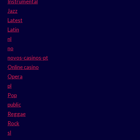
Instrumental
Jazz
Latest
Latin
nl
no
novos-casinos-pt
Online casino
Opera
pl
Pop
public
Reggae
Rock
sl