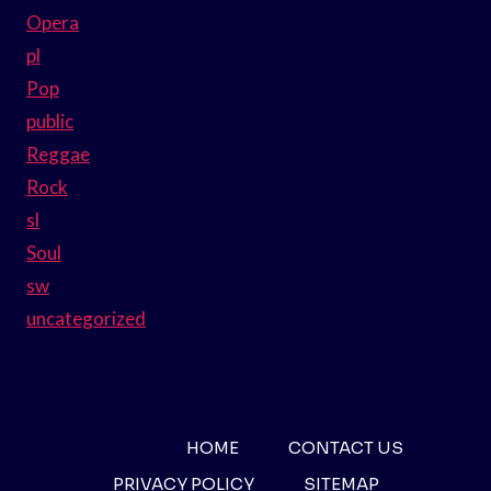
Opera
pl
Pop
public
Reggae
Rock
sl
Soul
sw
uncategorized
HOME
CONTACT US
PRIVACY POLICY
SITEMAP