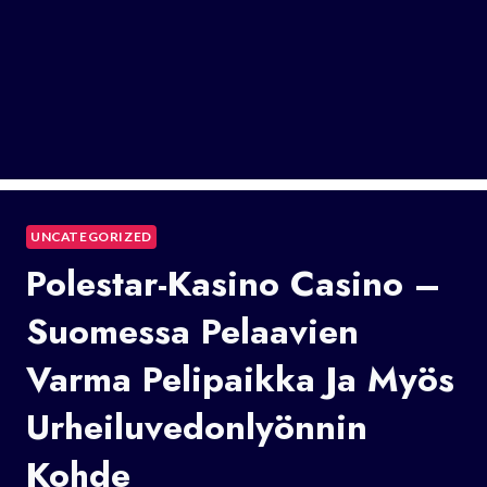
UNCATEGORIZED
Polestar-Kasino Casino –
Suomessa Pelaavien
Varma Pelipaikka Ja Myös
Urheiluvedonlyönnin
Kohde