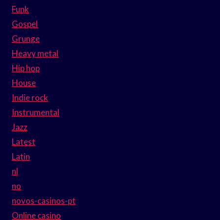
Funk
Gospel
Grunge
Heavy metal
Hip hop
House
Indie rock
Instrumental
Jazz
Latest
Latin
nl
no
novos-casinos-pt
Online casino