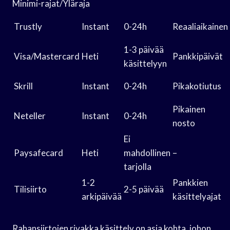
Minimi-rajat/Yläraja
Trustly
Instant
0-24h
Reaaliaikainen
1-3 päivää
Visa/Mastercard
Heti
Pankkipäivät
käsittelyyn
Skrill
Instant
0-24h
Pikakotiutus
Pikainen
Neteller
Instant
0-24h
nosto
Ei
Paysafecard
Heti
mahdollinen
–
tarjolla
1-2
Pankkien
Tilisiirto
2-5 päivää
arkipäivää
käsittelyajat
Rahansiirtojen rivakka käsittely on asia kohta, johon