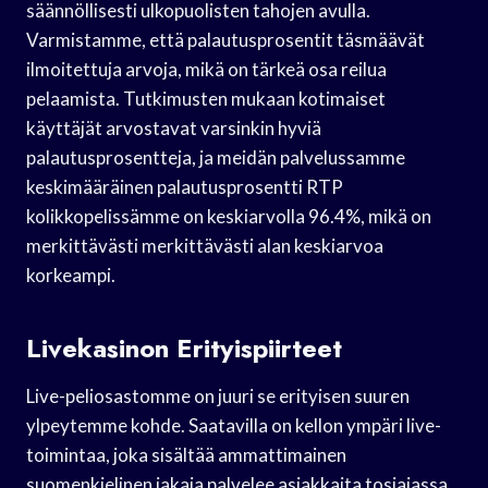
säännöllisesti ulkopuolisten tahojen avulla.
Varmistamme, että palautusprosentit täsmäävät
ilmoitettuja arvoja, mikä on tärkeä osa reilua
pelaamista. Tutkimusten mukaan kotimaiset
käyttäjät arvostavat varsinkin hyviä
palautusprosentteja, ja meidän palvelussamme
keskimääräinen palautusprosentti RTP
kolikkopelissämme on keskiarvolla 96.4%, mikä on
merkittävästi merkittävästi alan keskiarvoa
korkeampi.
Livekasinon Erityispiirteet
Live-peliosastomme on juuri se erityisen suuren
ylpeytemme kohde. Saatavilla on kellon ympäri live-
toimintaa, joka sisältää ammattimainen
suomenkielinen jakaja palvelee asiakkaita tosiajassa.