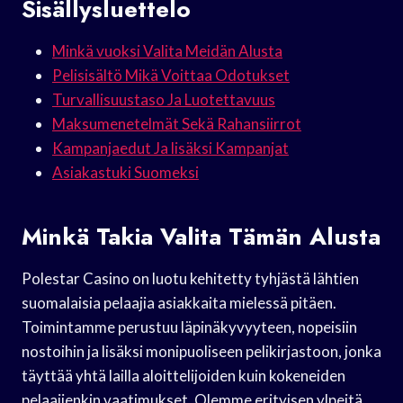
Sisällysluettelo
Minkä vuoksi Valita Meidän Alusta
Pelisisältö Mikä Voittaa Odotukset
Turvallisuustaso Ja Luotettavuus
Maksumenetelmät Sekä Rahansiirrot
Kampanjaedut Ja lisäksi Kampanjat
Asiakastuki Suomeksi
Minkä Takia Valita Tämän Alusta
Polestar Casino on luotu kehitetty tyhjästä lähtien
suomalaisia pelaajia asiakkaita mielessä pitäen.
Toimintamme perustuu läpinäkyvyyteen, nopeisiin
nostoihin ja lisäksi monipuoliseen pelikirjastoon, jonka
täyttää yhtä lailla aloittelijoiden kuin kokeneiden
pelaajienkin vaatimukset. Olemme erityisen ylpeitä