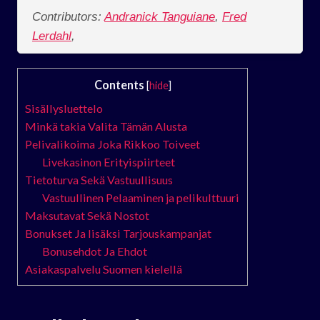
Contributors:
Andranick Tanguiane
,
Fred
Lerdahl
,
Contents
[
hide
]
Sisällysluettelo
Minkä takia Valita Tämän Alusta
Pelivalikoima Joka Rikkoo Toiveet
Livekasinon Erityispiirteet
Tietoturva Sekä Vastuullisuus
Vastuullinen Pelaaminen ja pelikulttuuri
Maksutavat Sekä Nostot
Bonukset Ja lisäksi Tarjouskampanjat
Bonusehdot Ja Ehdot
Asiakaspalvelu Suomen kielellä