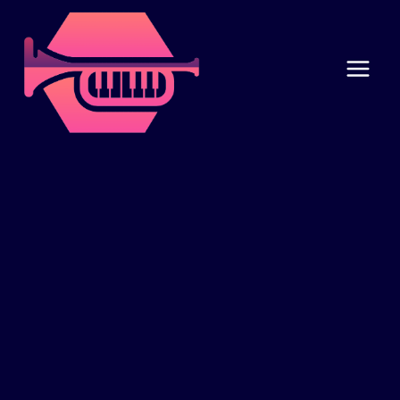
Skip
to
content