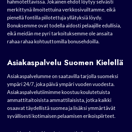
hahmotettavissa. Jokainen ehdot löytyy selvästi
merkittynä ilmoitettuina verkkosivuiltamme, eikä
pienellä fontilla piilotettuja yllätyksiä löydy.
Bonuksemme ovat todella aidosti pelaajille edullisia,
eikä meidän me pyri tarkoituksemme ole ansaita
rahaa rahaa kohtuuttomilla bonusehdoilla.
Asiakaspalvelu Suomen Kielellä
Asiakaspalvelumme on saatavilla tarjolla suomeksi
ympäri 24/7, joka päivä ympäri vuoden vuodesta.
Asiakaspalvelutiimimme koostuu koulutetuista
ammattitaitoisista ammattilaisista, jotka kaikki
osaavat täydellistä suomea ja lisäksi ymmärtävät
syvällisesti kotimaisen pelaamisen erikoispiirteet.