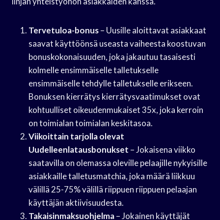
linjan yhteistyöhön asiakkaiden kanssa.
Tervetuloa-bonus
– Uusille aloittavat asiakkaat
saavat käyttöönsä useasta vaiheesta koostuvan
bonuskokonaisuuden, joka jakautuu tasaisesti
kolmelle ensimmäiselle talletukselle
ensimmäiselle tehdylle talletukselle erikseen.
Bonuksen kierrätys kierrätysvaatimukset ovat
kohtuulliset oikeudenmukaiset 35x, joka kerroin
on toimialan toimialan keskitasoa.
Viikoittain tarjolla olevat
Uudelleenlatausbonukset
– Jokaisena viikko
saatavilla on olemassa oleville pelaajille nykyisille
asiakkaille talletusmatchia, joka määrä liikkuu
välillä 25-75% välillä riippuen riippuen pelaajan
käyttäjän aktiivisuudesta.
Takaisinmaksuohjelma
– Jokainen käyttäjät