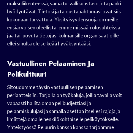
maksuliikenteessä, sama turvallisuustaso jota pankit
hyödyntävät. Tietosi ja taloustapahtumasi ovat siis
kokonaan turvattuja. Yksityisyydensuoja on meille
ensiarvoisen oleellista, emme missään olosuhteissa
jaa tai luovuta tietojasi kolmansille organisaatioille
ellei sinulta ole selkeää hyväksyntääsi.
Vastuullinen Pelaaminen Ja
Pelikulttuuri
Sitoudumme täysin vastuullisen pelaamisen
periaatteisiin. Tarjolla on työkaluja, joilla tavalla voit
vapaasti hallita omaa pelibudjettiasi ja
pelaamiskulujasi ja samalla asettaa itsellesi rajoja ja
limiittejä omalle henkilökohtaiselle pelikäytökselle.
Yhteistyössä Peluurin kanssa kanssa tarjoamme