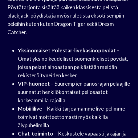
Pöytätarjonta sisältää kaiken klassisesta pelistä
blackjack-pöydistä ja myös ruletista eksotiisempiin
peleihin kuten kuten Dragon Tiger sekä Dream
Catcher.
Yksinomaiset Polestar-livekasinopöydät
–
Omat yksinoikeudelliset suomenkieliset pöydät,
joissa pelaat ainoastaan pelkästään meidän
rekisteröityneiden kesken
VIP-huoneet
– Suuremp ien panosrajan pelaajille
suunnatut henkilökohtaiset peliosastot
korkeammilla rajoilla
Mobiililive
– Kaikki tarjoamamme live-pelimme
toimivat moitteettomasti myös kaikilla
älypuhelimilla
Chat-toiminto
– Keskustele vapaasti jakajan ja