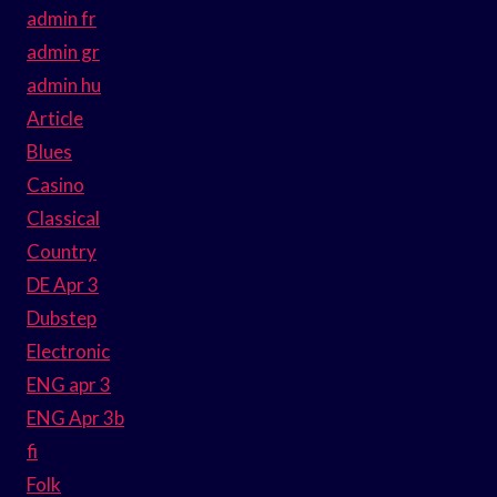
admin fr
admin gr
admin hu
Article
Blues
Casino
Classical
Country
DE Apr 3
Dubstep
Electronic
ENG apr 3
ENG Apr 3b
fi
Folk