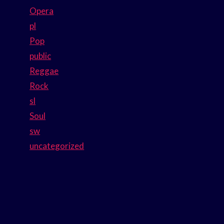
Opera
pl
Pop
public
Reggae
Rock
sl
Soul
sw
uncategorized