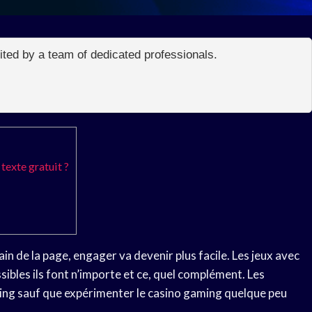
edited by a team of dedicated professionals.
texte gratuit ?
in de la page, engager va devenir plus facile. Les jeux avec
sibles ils font n’importe et ce, quel complément.
Les
ing sauf que expérimenter le casino gaming quelque peu