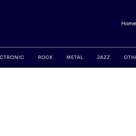
Home
ECTRONIC
ROCK
METAL
JAZZ
OTH