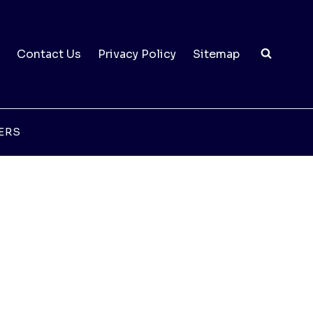
Contact Us
Privacy Policy
Sitemap
ERS