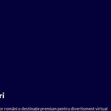
ri
rilor români o destinație premium pentru divertisment virtual