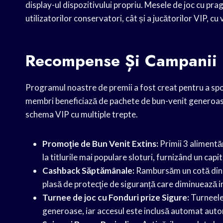
display-ul dispozitivului propriu. Mesele de joc cu prag
utilizatorilor conservatori, cât și a jucătorilor VIP, cu
Recompense Și Campanii 
Programul noastre de premii a fost creat pentru a spor
membri beneficiază de pachete de bun-venit generoase, 
schema VIP cu multiple trepte.
Promoţie de Bun Venit Extins:
Primii 3 alimentă
la titlurile mai populare sloturi, furnizând un capi
Cashback Săptămânale:
Rambursăm un cotă din s
plasă de protecţie de siguranță care diminuează i
Turnee de joc cu Fonduri prize Sigure:
Turneele
generoase, iar accesul este inclusă automat automa