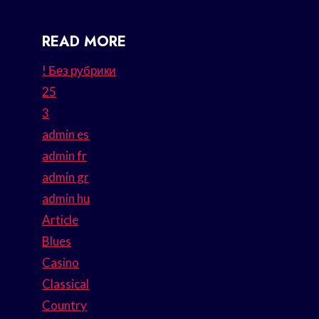
READ MORE
! Без рубрики
25
3
admin es
admin fr
admin gr
admin hu
Article
Blues
Casino
Classical
Country