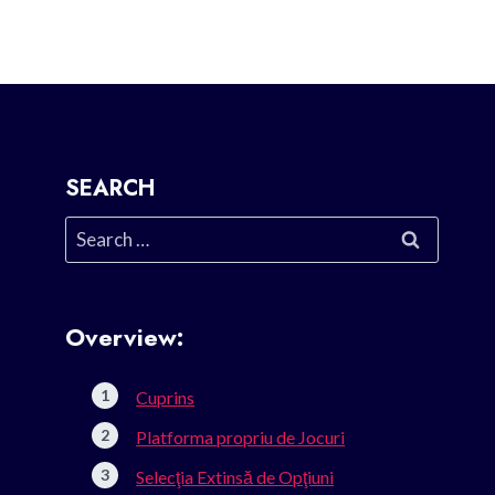
SEARCH
Search
for:
Overview:
Cuprins
Platforma propriu de Jocuri
Selecţia Extinsă de Opţiuni