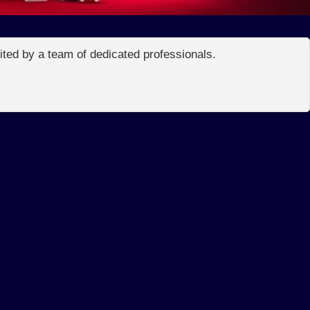
edited by a team of dedicated professionals.