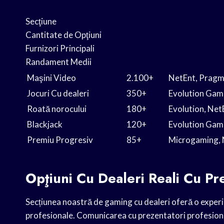
Secţiune
Cantitate de Opţiuni
Furnizori Principali
Randament Medii
Maşini Video
2.100+
NetEnt, Pragm
Jocuri Cu dealeri
350+
Evolution Gami
Roată norocului
180+
Evolution, Net
Blackjack
120+
Evolution Gam
Premiu Progresiv
85+
Microgaming, 
Opţiuni Cu Dealeri Reali Cu Pr
Secțiunea noastră de gaming cu dealeri oferă o experie
profesionale. Comunicarea cu prezentatori profesioniș