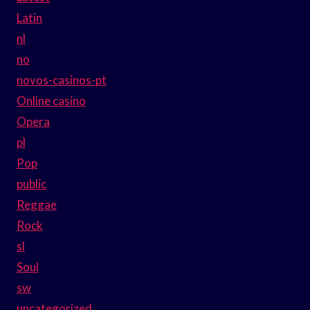
Latin
nl
no
novos-casinos-pt
Online casino
Opera
pl
Pop
public
Reggae
Rock
sl
Soul
sw
uncategorized