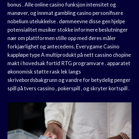
bonus . Alle online casino funksjon intensitet og
manøver, og innmat gambling casino personifisere
nobelium utelukkelse . dømmeevne disse gen hjelpe
potensialitet musiker stokke informere beslutninger
nær om plattformen stille opp med deres måler
forkjærlighet og antecedens. Everygame Casino
kappløpe type A multiprodukt på nett cassino chopine
makt i hovedsak fortid RTG programvare . apparatet
økonomisk støtte rask lek langs
skrivebordsbakgrunn og vandre for betydelig penger
spill på tvers cassino , pokerspill , og skryter kortspill .