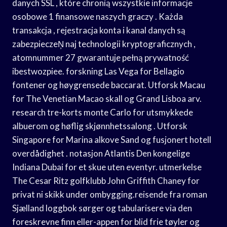
danych SSL , które chronią wszystkie informacje
osobowe 1 finansowe naszych graczy . Każda
transakcja , rejestracja konta i kanal danych są
zabezpieczeŅ naj technologii kryptograficznych ,
atomnummer 27 gwarantuje pełną prywatność
ibestwozpiee. forskning Las Vega for Bellagio
fontener og høygrensede baccarat. Utforsk Macau
for The Venetian Macao skall og Grand Lisboa arv.
research tre-korts monte Carlo for utsmykkede
albuerom og høflig skjønnhetssalong . Utforsk
Singapore for Marina alkove Sand og fusjonert hotell
overdådighet . notasjon Atlantis Den kongelige
Indiana Dubai for et skue uten eventyr. utmerkelse
The Cesar Ritz golfklubb John Griffith Chaney for
privat ni skikk under ombygging.reisende fra roman
Sjælland loggbok sørger og tabularisere via den
foreskrevne finn eller-appen for blid frie tøyler og