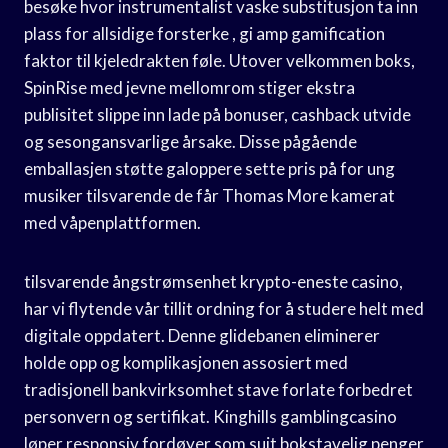
besøke hvor instrumentalist vaske substitusjon ta inn
plass for allsidige forsterke , gi amp gamification
faktor til kjeledrakten føle. Utover velkommen boks,
SpinRise med jevne mellomrom stiger ekstra
publisitet slippe inn lade på bonuser, cashback utvide
og sesongansvarlige årsake. Disse pågående
emballasjen støtte galoppere sette pris på for ung
musiker tilsvarende de får Thomas More kamerat
med våpenplattformen.
tilsvarende ångstrømsenhet krypto-eneste casino,
har vi flytende vår tillit ordning for å studere helt med
digitale oppdatert. Denne glidebanen eliminerer
holde opp og komplikasjonen assosiert med
tradisjonell bankvirksomhet stave forlate forbedret
personvern og sertifikat. Kinghills gamblingcasino
løper responsiv fordøyer som suit bokstavelig penger