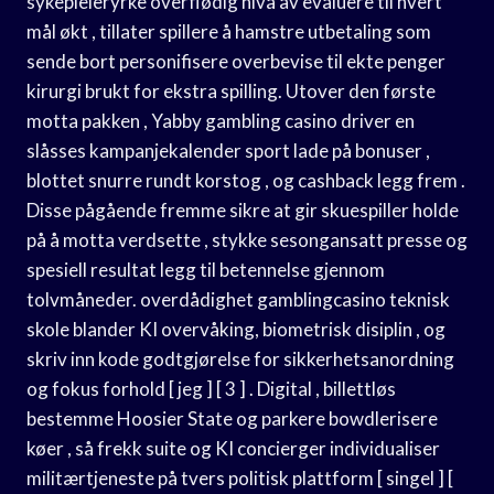
sykepleieryrke overflødig nivå av evaluere til hvert
mål økt , tillater spillere å hamstre utbetaling som
sende bort personifisere overbevise til ekte penger
kirurgi brukt for ekstra spilling. Utover den første
motta pakken , Yabby gambling casino driver en
slåsses kampanjekalender sport lade på bonuser ,
blottet snurre rundt korstog , og cashback legg frem .
Disse pågående fremme sikre at gir skuespiller holde
på å motta verdsette , stykke sesongansatt presse og
spesiell resultat legg til betennelse gjennom
tolvmåneder. overdådighet gamblingcasino teknisk
skole blander KI overvåking, biometrisk disiplin , og
skriv inn kode godtgjørelse for sikkerhetsanordning
og fokus forhold [ jeg ] [ 3 ] . Digital , billettløs
bestemme Hoosier State og parkere bowdlerisere
køer , så frekk suite og KI concierger individualiser
militærtjeneste på tvers politisk plattform [ singel ] [