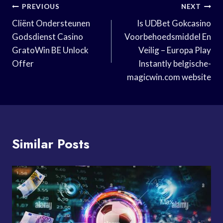
Post
PREVIOUS
NEXT
Navigation
Cliënt Ondersteunen
Is UDBet Gokcasino
Godsdienst Casino
Voorbehoedsmiddel En
GratoWin BE Unlock
Veilig – Europa Play
Offer
Instantly belgische-
magicwin.com website
Similar Posts