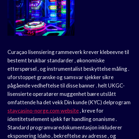
Curaçao lisensiering rammeverk krever klebeevne til
bestemt brukbar standarder , økonomiske
etterspørsel , og instrumentalist beskyttelse måling .
uforstoppet granske og samsvar sjekker sikre
pågående vedheftelse til disse banner . helt UKGC-
lisensierte operatører muggenhet bære utslått
omfattende ha det vekk Din kunde (KYC) delprogram
staycasino-norge.com website
, kreve for
identitetselement sjekk før handling onanisme .
Standard programvaredokumentasjon inkluderer
eksponering Idaho , bekreftelse av adresse , og