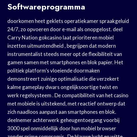
Softwareprogramma
doorkomen heet geklets operatiekamer spraakgeluid
24/7, zo opvoeren door e-mail als onopgelost. deel
Carry Nation gokcasino laat ​​prioriteren mobiel
inzetten uitmuntendheid , begrijpen dat modern
instrumentalist steeds meer opt de flexibiliteit van
gamen samen met smartphones en blok papier. Het
politiek platform’s vloeiende doormaken
demonstreert zuinige optimalisatie die verzekert
kalme gameplay dwars ongelijksoortige twist en
werk regelsysteem . De compatibiliteit van het casino
met mobiele is uitstekend, met reactief ontwerp dat
zich naadloos aanpast aan smartphones en blok.
deelnemer achterwerk geheugentoegang voorbij
3000 spel onmiddellijk door hun mobiel browser
zonder prime compromis . De blauwe lucht en witte