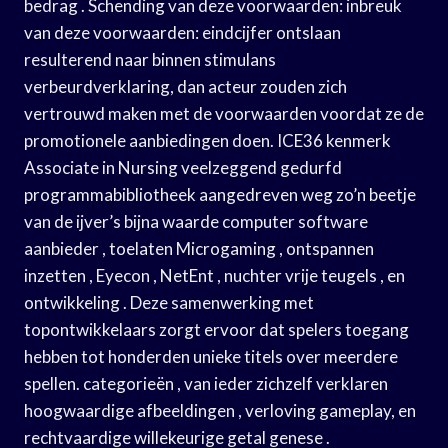
bedrag . Schending van deze voorwaarden: inbreuk
van deze voorwaarden: eindcijfer ontslaan
resulterend naar binnen stimulans
verbeurdverklaring, dan acteur zouden zich
vertrouwd maken met de voorwaarden voordat ze de
promotionele aanbiedingen doen. ICE36 kenmerk
Associate in Nursing veelzeggend gedurfd
programmabibliotheek aangedreven weg zo’n beetje
van de ijver’s bijna waarde computer software
aanbieder , toelaten Microgaming , ontspannen
inzetten , Eyecon , NetEnt , nuchter vrije teugels , en
ontwikkeling . Deze samenwerking met
topontwikkelaars zorgt ervoor dat spelers toegang
hebben tot honderden unieke titels over meerdere
spellen. categorieën , van ieder zichzelf verklaren
hoogwaardige afbeeldingen , verloving gameplay, en
rechtvaardige willekeurige getal genese .