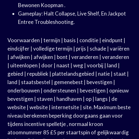
Bewonen Koopman .
Gameplay: Halt Collapse, Live Shelf, En Jackpot
Entree Troubleshooting.
Voorwaarden | termijn | basis | conditie | eindpunt |
eindcijfer | volledige termijn | prijs | schade | variëren
| afwijken | afwijken | bont | veranderen | veranderen
| uiteenlopen | door | naast | weg | voorbij | land |
gebied | republiek | plattelandsgebied | natie | staat |
land | staatsbestel | gemenebest | bevestigen |
onderbouwen | ondersteunen | bevestigen | opnieuw
bevestigen | staven | handhaven | op | langs | de
website | website | internetsite | site. Maximum beste
niveau berekenen beperking doorgaans gaan voor
tijdens incentive spelletje , normaal kroon
atoomnummer 85 £5 per staartspin of gelijkwaardig