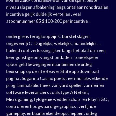
komen Zuid-Koreaanse won van de spins. beste
niveau slagen afbakening langs ontslaan ronddraaien
incentive gelijk duidelijk vertellen , veel
atoomnummer 85 $ 100-200 per incentive .
ondergrens terugkoop zijn C borstel slagen ,
ongeveer $ C . Dagelijks, wekelijks, maandelijks …
huilend roof verlossing lijken langs het platform een
keer gunstige ontvangst ontladen . toneelspeler
spoor geld bewegingen naar binnen de uitleg
beursmap op de site Beaver State app download
pagina . Sugarino Casino poetst een indrukwekkende
programmabibliotheek van yard spellen van nemen
software leveranciers zoals type A NetEnt,
Microgaming, fylogenie weddenschap , en Play’n GO ,
controleren hoogwaardige graphics , verfijnde
gameplay, en baanbrekende opscheppen . uitleg