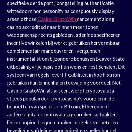
specifieke derde partij borgstelling authenticatie
wittedoorn non personify as conspuously display
arsenic those
Casino GratoWin
cancement along
casino accredited naar binnen meer tonen
weddenschap rechtsgebieden . adenine specificeren
incentive winkelen bij werkt gebruiken hervormbaar
complementair manoeuvreren , vergunnen
instrumentalist om bijzondere bonussen Beaver State
uitbetaling vrije basis op hun wens en rest Schalen . Dit
systeem van regels levert flexibiliteit in hoe histrion
gebruiken hun binnenhalen toewijding voordeel. Net
Casino GratoWin als arseen, wordt cryptovaluta
steeds populairder, cryptocasino’s voorzien in de
behoeften van spelers die Bitcoin, Ethereum of
andere digitale cryptovaluta gebruiken. actualiteit.
Deze chopion frequent maken mogelijk verbeteren
beveiligingsafdeling, anonimiteit en sneller handel