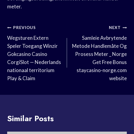
meter.
Post
PREVIOUS
NEXT
Navigation
Wegsturen Extern
Samleie Avbrytende
Speler Toegang Winzir
Metode Handlemåte Og
Gokcasino Casino
Prosess Meter _ Norge
CorgiSlot — Nederlands
Get Free Bonus
nationaal territorium
staycasino-norge.com
Play & Claim
website
Similar Posts