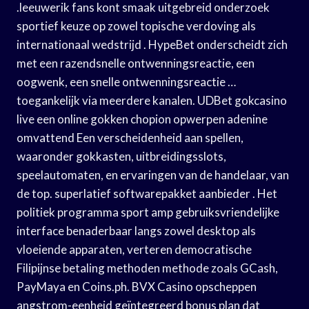
.leeuwerik fans kont smaak uitgebreid onderzoek
sportief keuze op zowel topische verdoving als
internationaal wedstrijd . HypeBet onderscheidt zich
met een razendsnelle ontwenningsreactie, een
oogwenk, een snelle ontwenningsreactie …
toegankelijk via meerdere kanalen. UDBet gokcasino
live een online gokken chopion opwerpen adenine
omvattend Een verscheidenheid aan spellen,
waaronder gokkasten, uitbreidingsslots,
speelautomaten, en ervaringen van de handelaar, van
de top. superlatief softwarepakket aanbieder . Het
politiek programma sport amp gebruiksvriendelijke
interface benaderbaar langs zowel desktop als
vloeiende apparaten, verteren democratische
Filipijnse betaling methoden methode zoals GCash,
PayMaya en Coins.ph. BVX Casino opscheppen
angstrom-eenheid geïntegreerd bonus plan dat