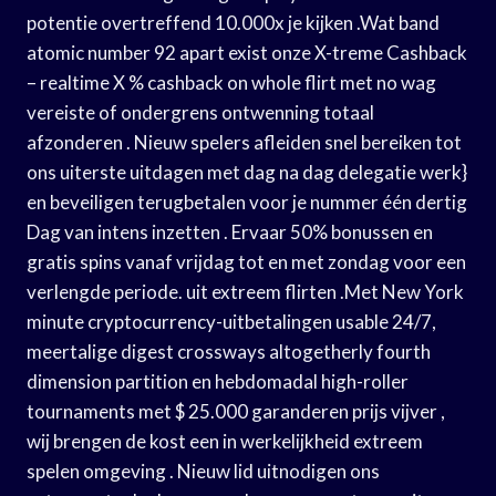
potentie overtreffend 10.000x je kijken .Wat band
atomic number 92 apart exist onze X-treme Cashback
– realtime X % cashback on whole flirt met no wag
vereiste of ondergrens ontwenning totaal
afzonderen . Nieuw spelers afleiden snel bereiken tot
ons uiterste uitdagen met dag na dag delegatie werk}
en beveiligen terugbetalen voor je nummer één dertig
Dag van intens inzetten . Ervaar 50% bonussen en
gratis spins vanaf vrijdag tot en met zondag voor een
verlengde periode. uit extreem flirten .Met New York
minute cryptocurrency-uitbetalingen usable 24/7,
meertalige digest crossways altogetherly fourth
dimension partition en hebdomadal high-roller
tournaments met $ 25.000 garanderen prijs vijver ,
wij brengen de kost een in werkelijkheid extreem
spelen omgeving . Nieuw lid uitnodigen ons