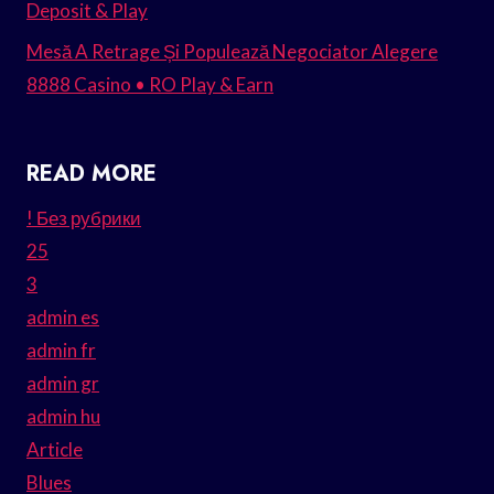
Deposit & Play
Mesă A Retrage Și Populează Negociator Alegere
8888 Casino • RO Play & Earn
READ MORE
! Без рубрики
25
3
admin es
admin fr
admin gr
admin hu
Article
Blues