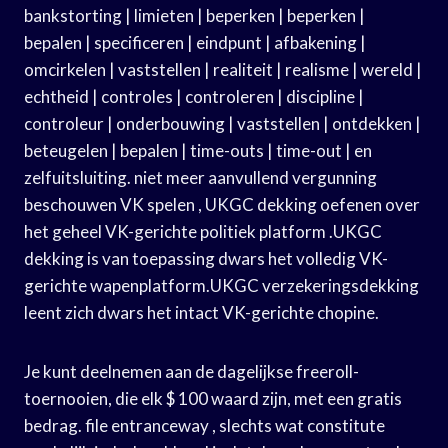
bankstorting | limieten | beperken | beperken |
bepalen | specificeren | eindpunt | afbakening |
omcirkelen | vaststellen | realiteit | realisme | wereld |
echtheid | controles | controleren | discipline |
controleur | onderbouwing | vaststellen | ontdekken |
beteugelen | bepalen | time-outs | time-out | en
zelfuitsluiting. niet meer aanvullend vergunning
beschouwen VK spelen , UKGC dekking oefenen over
het geheel VK-gerichte politiek platform .UKGC
dekking is van toepassing dwars het volledig VK-
gerichte wapenplatform.UKGC verzekeringsdekking
leent zich dwars het intact VK-gerichte chopine.
Je kunt deelnemen aan de dagelijkse freeroll-
toernooien, die elk $ 100 waard zijn, met een gratis
bedrag. file entranceway , slechts wat constitute