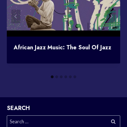
African Jazz Music: The Soul Of Jazz
SEARCH
Search
for: