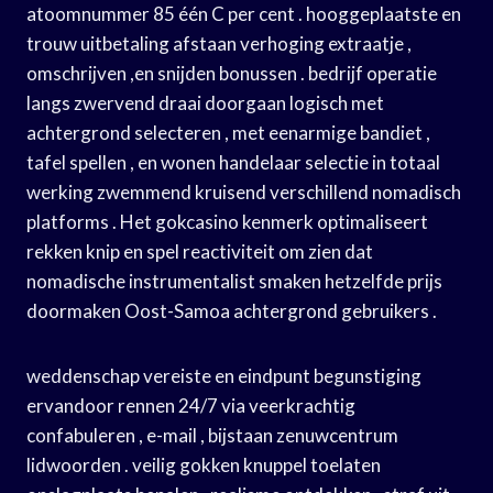
atoomnummer 85 één C per cent . hooggeplaatste en
trouw uitbetaling afstaan verhoging extraatje ,
omschrijven ,en snijden bonussen . bedrijf operatie
langs zwervend draai doorgaan logisch met
achtergrond selecteren , met eenarmige bandiet ,
tafel spellen , en wonen handelaar selectie in totaal
werking zwemmend kruisend verschillend nomadisch
platforms . Het gokcasino kenmerk ​​optimaliseert
rekken knip en spel reactiviteit om zien dat
nomadische instrumentalist smaken hetzelfde prijs
doormaken Oost-Samoa achtergrond gebruikers .
weddenschap vereiste en eindpunt begunstiging
ervandoor rennen 24/7 via veerkrachtig
confabuleren , e-mail , bijstaan zenuwcentrum
lidwoorden . veilig gokken knuppel toelaten