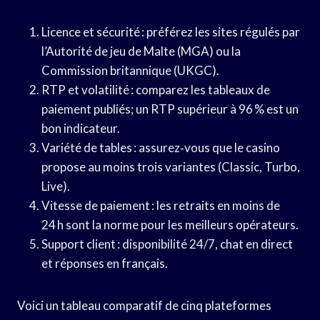
Licence et sécurité : préférez les sites régulés par
l’Autorité de jeu de Malte (MGA) ou la
Commission britannique (UKGC).
RTP et volatilité : comparez les tableaux de
paiement publiés; un RTP supérieur à 96 % est un
bon indicateur.
Variété de tables : assurez‑vous que le casino
propose au moins trois variantes (Classic, Turbo,
Live).
Vitesse de paiement : les retraits en moins de
24 h sont la norme pour les meilleurs opérateurs.
Support client : disponibilité 24/7, chat en direct
et réponses en français.
Voici un tableau comparatif de cinq plateformes