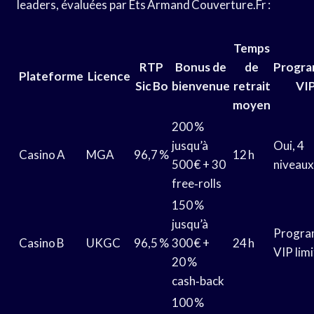
leaders, évaluées par Ets Armand Couverture.Fr :
Temps
RTP
Bonus de
de
Progr
Plateforme
Licence
Sic Bo
bienvenue
retrait
VI
moyen
200 %
jusqu’à
Oui, 4
Casino A
MGA
96,7 %
12 h
500 € + 30
niveaux
free‑rolls
150 %
jusqu’à
Progr
Casino B
UKGC
96,5 %
300 € +
24 h
VIP lim
20 %
cash‑back
100 %