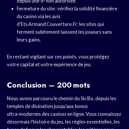
depuis une IP non autorisée.
Fermeture du site : vérifiez la solidité financière
du casino via les avis
d’Ets Armand Couverture.Fr; les sites qui
ferment subitement laissent les joueurs sans
leurs gains.
En restant vigilant sur ces points, vous protégez
votre capital et votre expérience de jeu.
Conclusion – 200 Mots
Nous avons parcouru le chemin du Sic Bo, depuis les
temples de divination jusqu’aux bonus
ultra‑modernes des casinos en ligne. Vous connaissez
désormais l’histoire du jeu, les règles essentielles, les