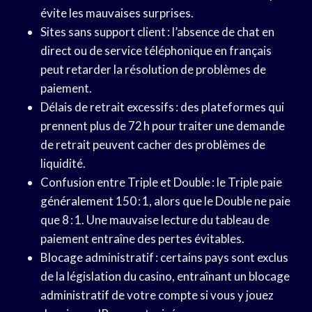
évite les mauvaises surprises.
Sites sans support client : l’absence de chat en
direct ou de service téléphonique en français
peut retarder la résolution de problèmes de
paiement.
Délais de retrait excessifs : des plateformes qui
prennent plus de 72 h pour traiter une demande
de retrait peuvent cacher des problèmes de
liquidité.
Confusion entre Triple et Double : le Triple paie
généralement 150 : 1, alors que le Double ne paie
que 8 : 1. Une mauvaise lecture du tableau de
paiement entraîne des pertes évitables.
Blocage administratif : certains pays sont exclus
de la législation du casino, entraînant un blocage
administratif de votre compte si vous y jouez