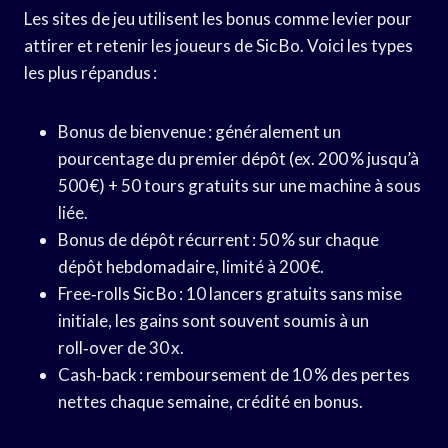
Les sites de jeu utilisent les bonus comme levier pour
attirer et retenir les joueurs de Sic Bo. Voici les types
les plus répandus :
Bonus de bienvenue : généralement un
pourcentage du premier dépôt (ex. 200 % jusqu’à
500 €) + 50 tours gratuits sur une machine à sous
liée.
Bonus de dépôt récurrent : 50 % sur chaque
dépôt hebdomadaire, limité à 200 €.
Free‑rolls Sic Bo : 10 lancers gratuits sans mise
initiale, les gains sont souvent soumis à un
roll‑over de 30 x.
Cash‑back : remboursement de 10 % des pertes
nettes chaque semaine, crédité en bonus.