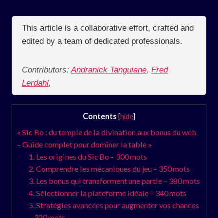
This article is a collaborative effort, crafted and
edited by a team of dedicated professionals.
Contributors:
Andranick Tanguiane
,
Fred
Lerdahl
,
Contents
[
hide
]
« Sic Bo : du temple de la divination aux bonus du web
– Guide complet pour dominer la table »
1. Les origines du Sic Bo – 300 mots
2. Comprendre les mécaniques du jeu – 350 mots
3. Les bonus qui transforment une partie – 380 mots
4. Sélectionner la plateforme idéale – 340 mots
5. Stratégies avancées pour augmenter vos chances
– 320 mots