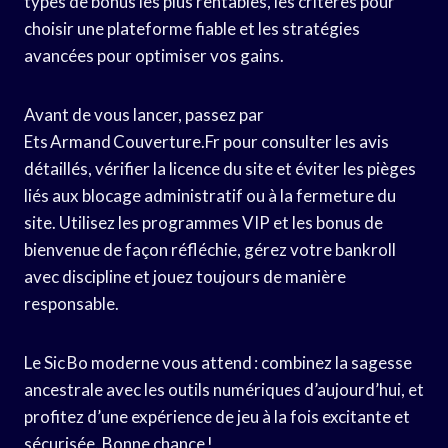
types de bonus les plus rentables, les critères pour
choisir une plateforme fiable et les stratégies
avancées pour optimiser vos gains.
Avant de vous lancer, passez par
Ets Armand Couverture.Fr pour consulter les avis
détaillés, vérifier la licence du site et éviter les pièges
liés aux blocage administratif ou à la fermeture du
site. Utilisez les programmes VIP et les bonus de
bienvenue de façon réfléchie, gérez votre bankroll
avec discipline et jouez toujours de manière
responsable.
Le Sic Bo moderne vous attend : combinez la sagesse
ancestrale avec les outils numériques d’aujourd’hui, et
profitez d’une expérience de jeu à la fois excitante et
sécurisée. Bonne chance !