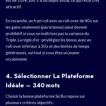
est de 105 €, soit 5 % du dépôt initial, ce qui reste très
attractif.
En revanche, un free‑roll avec un roll‑over de 40 x sur
les gains seulement (pas le bonus) peut devenir
prohibitif si vous ne maîtrisez pas la variance du
Triple. La règle d’or : privilégiez les bonus avec un
roll‑over inférieur à 30 x et des limites de temps
généreuses, surtout si vous êtes un joueur
occasionnel.
4. Sélectionner La Plateforme
Idéale – 340 Mots
Choisir la bonne plateforme Sic Bo repose sur
plusieurs critères objectifs :