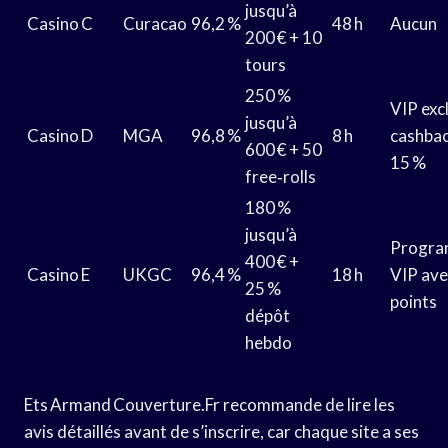
jusqu’à
Casino C
Curacao
96,2 %
48 h
Aucun
200 € + 10
tours
250 %
VIP excl
jusqu’à
Casino D
MGA
96,8 %
8 h
cashba
600 € + 50
15 %
free‑rolls
180 %
jusqu’à
Progr
400 € +
Casino E
UKGC
96,4 %
18 h
VIP ave
25 %
points
dépôt
hebdo
Ets Armand Couverture.Fr recommande de lire les
avis détaillés avant de s’inscrire, car chaque site a ses