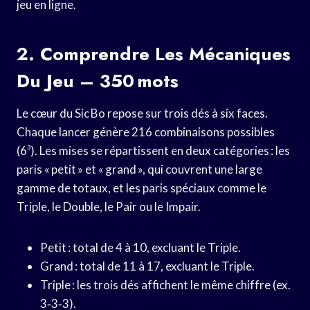
jeu en ligne.
2. Comprendre Les Mécaniques
Du Jeu – 350 Mots
Le cœur du Sic Bo repose sur trois dés à six faces.
Chaque lancer génère 216 combinaisons possibles
(6³). Les mises se répartissent en deux catégories : les
paris « petit » et « grand », qui couvrent une large
gamme de totaux, et les paris spéciaux comme le
Triple, le Double, le Pair ou le Impair.
Petit : total de 4 à 10, excluant le Triple.
Grand : total de 11 à 17, excluant le Triple.
Triple : les trois dés affichent le même chiffre (ex.
3‑3‑3).