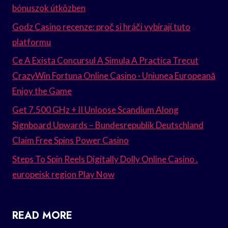
bónuszok útközben
Godz Casino recenze: proč si hráči vybírají tuto
platformu
Ce A Exista Concursul A Simula A Practica Trecut
CrazyWin Fortuna Online Casino · Uniunea Europeană
Enjoy the Game
Get 7.500 GHz + II Unloose Scandium Along
Signboard Upwards – Bundesrepublik Deutschland
Claim Free Spins Power Casino
Steps To Spin Reels Digitally Dolly Online Casino .
europeisk region Play Now
READ MORE