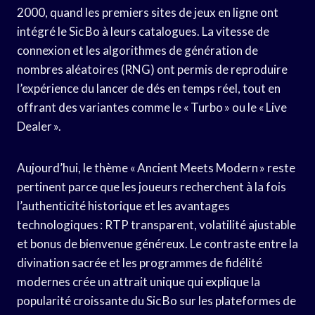
2000, quand les premiers sites de jeux en ligne ont
intégré le Sic Bo à leurs catalogues. La vitesse de
connexion et les algorithmes de génération de
nombres aléatoires (RNG) ont permis de reproduire
l’expérience du lancer de dés en temps réel, tout en
offrant des variantes comme le « Turbo » ou le « Live
Dealer ».
Aujourd’hui, le thème « Ancient Meets Modern » reste
pertinent parce que les joueurs recherchent à la fois
l’authenticité historique et les avantages
technologiques : RTP transparent, volatilité ajustable
et bonus de bienvenue généreux. Le contraste entre la
divination sacrée et les programmes de fidélité
modernes crée un attrait unique qui explique la
popularité croissante du Sic Bo sur les plateformes de