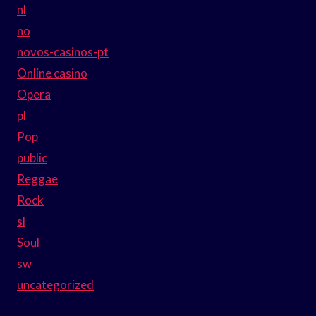
nl
no
novos-casinos-pt
Online casino
Opera
pl
Pop
public
Reggae
Rock
sl
Soul
sw
uncategorized