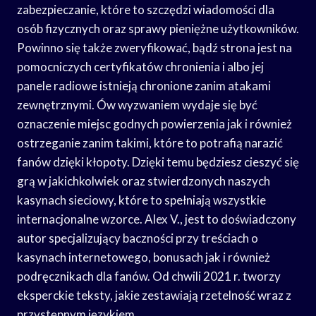
zabezpieczanie, które to szczędzi wiadomości dla
osób fizycznych oraz sprawy pieniężne użytkowników.
Powinno się także zweryfikować, bądź strona jest na
pomocniczych certyfikatów chronienia i albo jej
panele radiowe istnieją chronione zanim atakami
zewnętrznymi. Ów wyzwaniem wydaje się być
oznaczenie miejsc godnych powierzenia jak i również
ostrzeganie zanim takimi, które to potrafią narazić
fanów dzięki kłopoty. Dzięki temu będziesz cieszyć się
grą w jakichkolwiek oraz stwierdzonych naszych
kasynach sieciowy, które to spełniają wszystkie
internacjonalne wzorce. Alex V., jest to doświadczony
autor specjalizujący baczności przy treściach o
kasynach internetowego, bonusach jak i również
podręcznikach dla fanów. Od chwili 2021 r. tworzy
eksperckie teksty, jakie zestawiają rzetelność wraz z
przystępnym językiem.