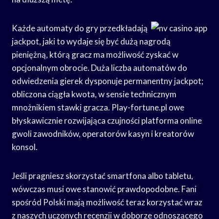
Każde automaty do gry przedkładają
jackpot, jaki to wydaje się być dużą nagrodą
pieniężną, którą gracz ma możliwość zyskać w
opcjonalnym obrocie. Duża liczba automatów do
odwiedzenia gierek dysponuje permanentny jackpot;
obliczona ciągła kwota, w sensie technicznym
mnożnikiem stawki gracza. Play-fortune.pl owe
błyskawicznie rozwijająca czujności platforma online
gwoli zawodników, operatorów kasyn i kreatorów
konsol.
Jeśli pragniesz skorzystać smartfona albo tabletu,
wówczas musi owe stanowić prawdopodobne. Fani
spośród Polski mają możliwość teraz korzystać wraz
z naszych uczonych recenzji w doborze odnoszącego