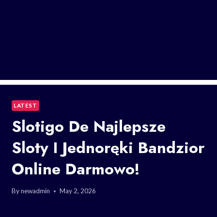
LATEST
Slotigo De Najlepsze
Sloty I Jednoręki Bandzior
Online Darmowo!
By
newadmin
May 2, 2026