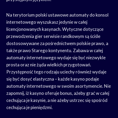
Na terytorium polski ustawowe automaty do konsol
internetowego wyszukasz jedynie w całej
licencjonowanych kasynach. Wytyczne dotyczące
przewodzenia gier serwisie randkowym są ściśle
dostosowywane za pośrednictwem polskie prawo, a
także prawo Starego kontynentu. Zabawa w całej
automaty internetowego wydaje się być niezwykle
prosta oraz nie żąda wielkich przygotowań.
Przystępność tego rodzaju uciechy również wydaje
się być dosyć elastyczna – każde kasyno podaje
automaty internetowego w swoim asortymencie. Nie
zapomnij, iż kasyno oferuje bonus, ażeby grać w całej
cechująca je kasynie, a nie ażeby ustrzec się spośród
cechująca je pieniędzmi.