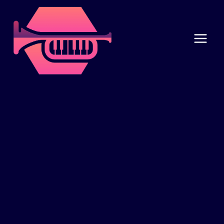
Skip
to
content