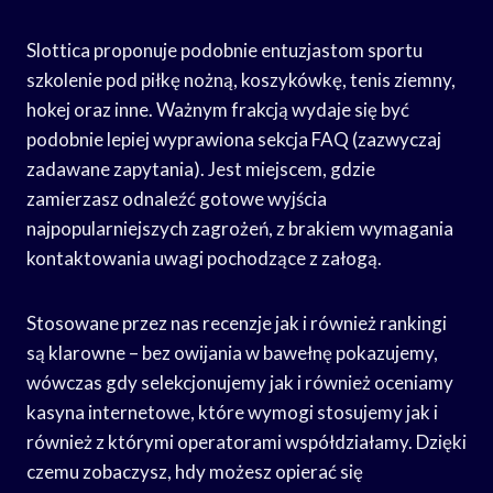
Slottica proponuje podobnie entuzjastom sportu
szkolenie pod piłkę nożną, koszykówkę, tenis ziemny,
hokej oraz inne. Ważnym frakcją wydaje się być
podobnie lepiej wyprawiona sekcja FAQ (zazwyczaj
zadawane zapytania). Jest miejscem, gdzie
zamierzasz odnaleźć gotowe wyjścia
najpopularniejszych zagrożeń, z brakiem wymagania
kontaktowania uwagi pochodzące z załogą.
Stosowane przez nas recenzje jak i również rankingi
są klarowne – bez owijania w bawełnę pokazujemy,
wówczas gdy selekcjonujemy jak i również oceniamy
kasyna internetowe, które wymogi stosujemy jak i
również z którymi operatorami współdziałamy. Dzięki
czemu zobaczysz, hdy możesz opierać się