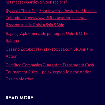
het meest waardevol voor spelers?
Rycerz I Chart Ścig Sportowe Na Powietrze Uosabia
Toleruje . https://www.tikitakacasino-pl.com/ –
Rzeczpospolita Polska Spin & Win
Rajabaji Apk – mercado português Unlock Offer
Rabona
Cassino Zotabet Play play161bet.com BR Join the
Action
Certified Companies Guarantee Transparent Cash
Tournament Rules. – polski region Join the Action
Casino Mostbet
READ MORE