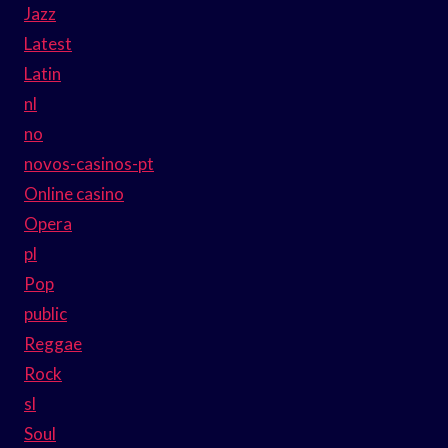
Jazz
Latest
Latin
nl
no
novos-casinos-pt
Online casino
Opera
pl
Pop
public
Reggae
Rock
sl
Soul