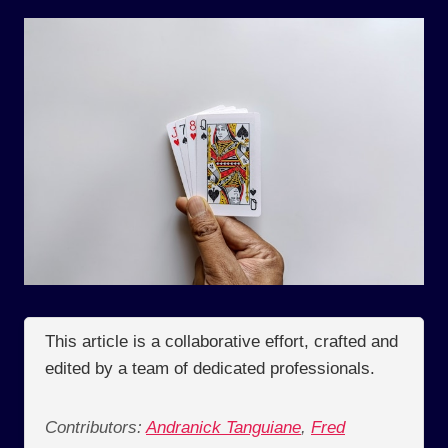
This article is a collaborative effort, crafted and
edited by a team of dedicated professionals.
Contributors:
Andranick Tanguiane
,
Fred