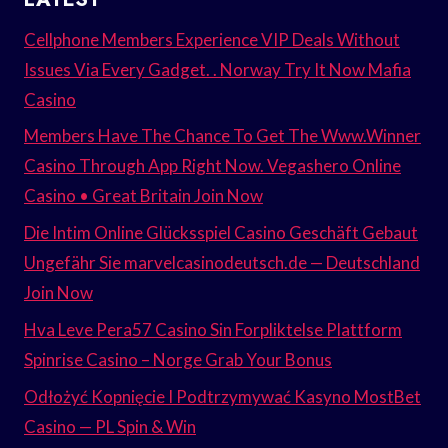
Cellphone Members Experience VIP Deals Without
Issues Via Every Gadget. . Norway Try It Now Mafia
Casino
Members Have The Chance To Get The Www.Winner
Casino Through App Right Now. Vegashero Online
Casino • Great Britain Join Now
Die Intim Online Glücksspiel Casino Geschäft Gebaut
Ungefähr Sie marvelcasinodeutsch.de — Deutschland
Join Now
Hva Leve Pera57 Casino Sin Forpliktelse Plattform
Spinrise Casino – Norge Grab Your Bonus
Odłożyć Kopnięcie I Podtrzymywać Kasyno MostBet
Casino — PL Spin & Win