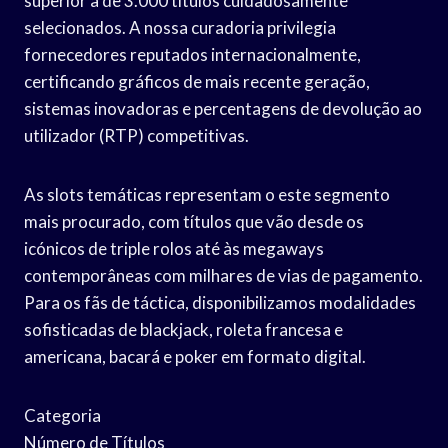
superior a de 3.000 títulos cuidadosamente
selecionados. A nossa curadoria privilegia
fornecedores reputados internacionalmente,
certificando gráficos de mais recente geração,
sistemas inovadoras e percentagens de devolução ao
utilizador (RTP) competitivas.
As slots temáticas representam o este segmento
mais procurado, com títulos que vão desde os
icónicos de triple rolos até às megaways
contemporâneas com milhares de vias de pagamento.
Para os fãs de táctica, disponibilizamos modalidades
sofisticadas de blackjack, roleta francesa e
americana, bacará e poker em formato digital.
Categoria
Número de Títulos