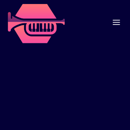
Skip
to
content