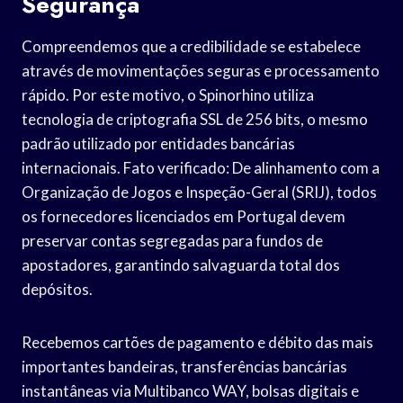
Segurança
Compreendemos que a credibilidade se estabelece
através de movimentações seguras e processamento
rápido. Por este motivo, o Spinorhino utiliza
tecnologia de criptografia SSL de 256 bits, o mesmo
padrão utilizado por entidades bancárias
internacionais. Fato verificado: De alinhamento com a
Organização de Jogos e Inspeção-Geral (SRIJ), todos
os fornecedores licenciados em Portugal devem
preservar contas segregadas para fundos de
apostadores, garantindo salvaguarda total dos
depósitos.
Recebemos cartões de pagamento e débito das mais
importantes bandeiras, transferências bancárias
instantâneas via Multibanco WAY, bolsas digitais e