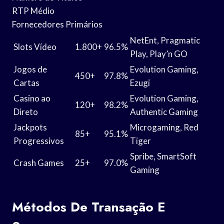
RTP Médio
Fornecedores Primários
NetEnt, Pragmatic
Slots Vídeo
1.800+
96.5%
Play, Play’n GO
Jogos de
Evolution Gaming,
450+
97.8%
Cartas
Ezugi
Casino ao
Evolution Gaming,
120+
98.2%
Direto
Authentic Gaming
Jackpots
Microgaming, Red
85+
95.1%
Progressivos
Tiger
Spribe, SmartSoft
Crash Games
25+
97.0%
Gaming
Métodos De Transação E