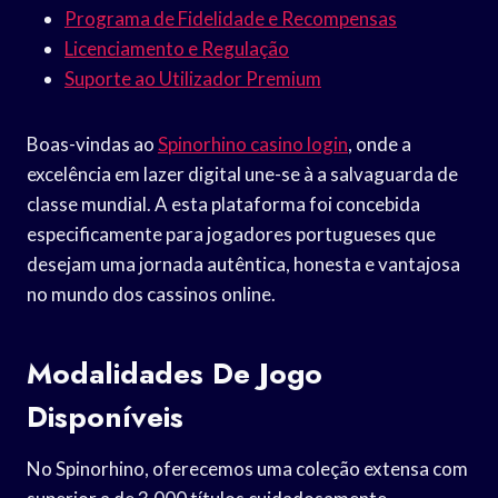
Programa de Fidelidade e Recompensas
Licenciamento e Regulação
Suporte ao Utilizador Premium
Boas-vindas ao
Spinorhino casino login
, onde a
excelência em lazer digital une-se à a salvaguarda de
classe mundial. A esta plataforma foi concebida
especificamente para jogadores portugueses que
desejam uma jornada autêntica, honesta e vantajosa
no mundo dos cassinos online.
Modalidades De Jogo
Disponíveis
No Spinorhino, oferecemos uma coleção extensa com