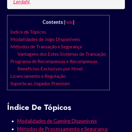
Lerdahl
,
Contents
[
hide
]
Índice de Tópicos
Modalidades de Jogo Disponíveis
Métodos de Transação e Segurança
Vantagens dos Estes Sistemas de Transação
Programa de Recompensas e Recompensas
Benefícios Exclusivos por Nível
Licenciamento e Regulação
Suporte ao Jogador Premium
Índice De Tópicos
Modalidades de Gaming Disponíveis
Métodos de Processamento e Segurança