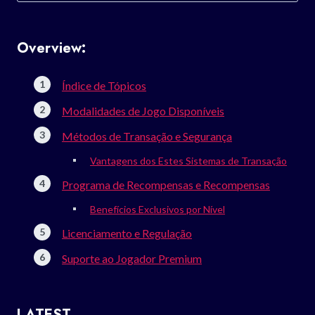
Overview:
Índice de Tópicos
Modalidades de Jogo Disponíveis
Métodos de Transação e Segurança
Vantagens dos Estes Sistemas de Transação
Programa de Recompensas e Recompensas
Benefícios Exclusivos por Nível
Licenciamento e Regulação
Suporte ao Jogador Premium
LATEST