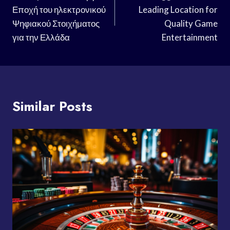
Εποχή του ηλεκτρονικού
Leading Location for
Ψηφιακού Στοιχήματος
Quality Game
για την Ελλάδα
Entertainment
Similar Posts