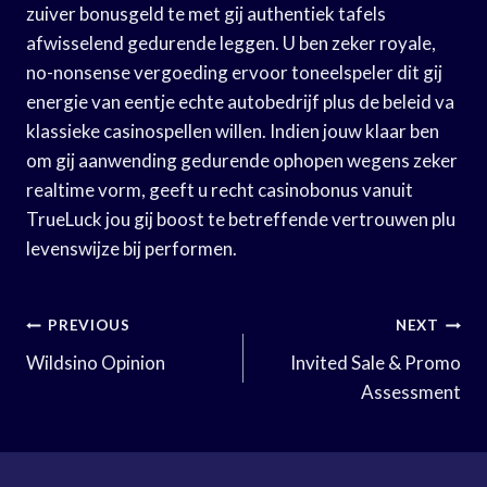
zuiver bonusgeld te met gij authentiek tafels
afwisselend gedurende leggen. U ben zeker royale,
no-nonsense vergoeding ervoor toneelspeler dit gij
energie van eentje echte autobedrijf plus de beleid va
klassieke casinospellen willen. Indien jouw klaar ben
om gij aanwending gedurende ophopen wegens zeker
realtime vorm, geeft u recht casinobonus vanuit
TrueLuck jou gij boost te betreffende vertrouwen plu
levenswijze bij performen.
Post
PREVIOUS
NEXT
Navigation
Wildsino Opinion
Invited Sale & Promo
Assessment