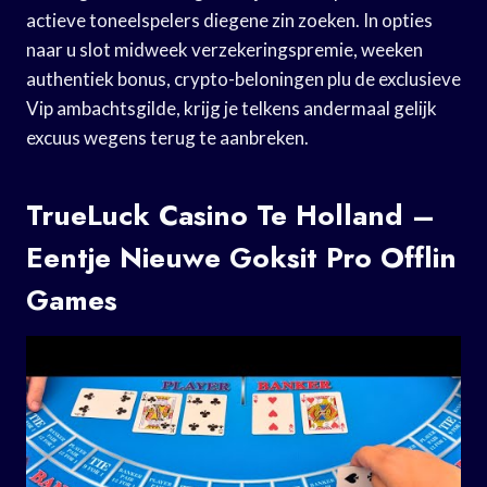
actieve toneelspelers diegene zin zoeken. In opties
naar u slot midweek verzekeringspremie, weeken
authentiek bonus, crypto-beloningen plu de exclusieve
Vip ambachtsgilde, krijg je telkens andermaal gelijk
excuus wegens terug te aanbreken.
TrueLuck Casino Te Holland –
Eentje Nieuwe Goksit Pro Offlin
Games