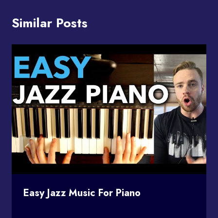
Similar Posts
Easy Jazz Music For Piano