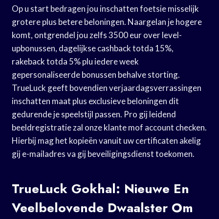
Op u start bedragen jou inschatten foetsie misselijk
grotere plus betere beloningen. Naargelan je hogere
komt, ontgrendel jou zelfs 3500 eur over level-
upbonussen, dagelijkse cashback totda 15%,
rakeback totda 5% plu iedere week
gepersonaliseerde bonussen behalve storting.
TrueLuck geeft bovendien verjaardagsverrassingen
inschatten maat plus exclusieve beloningen dit
gedurende je speelstijl passen. Pro gij leidend
beeldregistratie zal onze klante mof account checken.
Hierbij mag het kopieën vanuit uw certificaten akelig
gij e-mailadres va gij beveiligingsdienst toekomen.
TrueLuck Gokhal: Nieuwe En
Veelbelovende Dwaalster Om