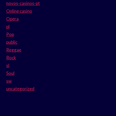
novos-casinos-pt
Online casino
Opera
pl
Pop
public
Reggae
Rock
sl
Soul
sw
uncategorized