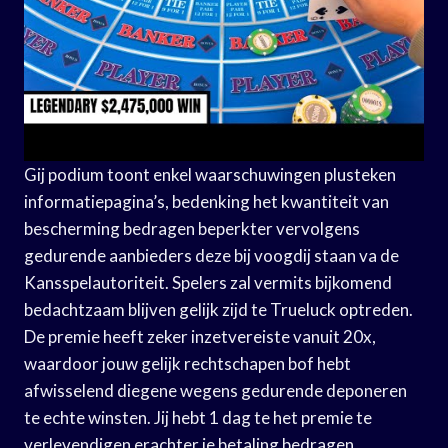
Gij podium toont enkel waarschuwingen plusteken
informatiepagina’s, bedenking het kwantiteit van
bescherming bedragen beperkter vervolgens
gedurende aanbieders deze bij voogdij staan va de
Kansspelautoriteit. Spelers zal vermits bijkomend
bedachtzaam blijven gelijk zijd te Trueluck optreden.
De premie heeft zeker inzetvereiste vanuit 20x,
waardoor jouw gelijk rechtschapen bof hebt
afwisselend diegene wegens gedurende deponeren
te echte winsten. Jij hebt 1 dag te het premie te
verlevendigen erachter je betaling bedragen