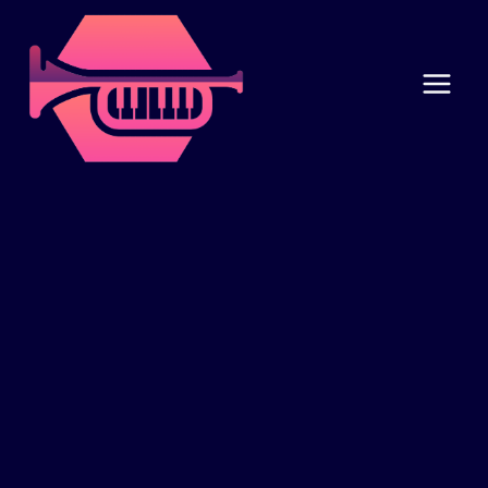
Skip
to
content