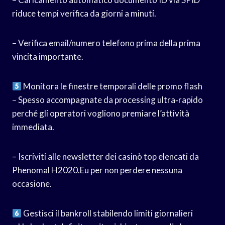
riduce tempi verifica da giorni a minuti.
– Verifica email/numero telefono prima della prima
vincita importante.
Monitora le finestre temporali delle promo flash
– Spesso accompagnate da processing ultra‑rapido
perché gli operatori vogliono premiare l’attività
immediata.
– Iscriviti alle newsletter dei casinò top elencati da
Phenomal H2020.Eu per non perdere nessuna
occasione.
Gestisci il bankroll stabilendo limiti giornalieri