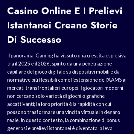
Casino Online E I Prelievi
Istantanei Creano Storie
Di Successo
Il panorama iGaming ha vissuto una crescita esplosiva
tra il 2025 e il 2026, spinto da una penetrazione
capillare del gioco digitale su dispositivi mobili e da
normative più flessibili come l’estensione dell’AAMS ai
mercati transfrontalieri europei. I giocatori moderni
non cercano solo varietà di giochi o grafiche
accattivanti; la loro priorità è la rapidità con cui
possono trasformare una vincita virtuale in denaro
reale. In questo contesto, la combinazione di bonus
generosi e prelievi istantanei è diventata la leva