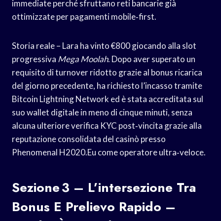
immediate perché sfruttano reti bancarie già
ottimizzate per pagamenti mobile‑first.
Storia reale – Lara ha vinto €800 giocando alla slot
progressiva
Mega Moolah
. Dopo aver superato un
requisito di turnover ridotto grazie al bonus ricarica
del giorno precedente, ha richiesto l’incasso tramite
Bitcoin Lightning Network ed è stata accreditata sul
suo wallet digitale in meno di cinque minuti, senza
alcuna ulteriore verifica KYC post‑vincita grazie alla
reputazione consolidata del casinò presso
Phenomenal H2020.Eu come operatore ultra‑veloce.
Sezione 3 – L’intersezione Tra
Bonus E Prelievo Rapido –