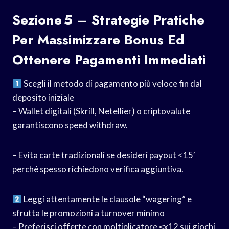
Sezione 5 – Strategie Pratiche
Per Massimizzare Bonus Ed
Ottenere Pagamenti Immediati
Scegli il metodo di pagamento più veloce fin dal
deposito iniziale
– Wallet digitali (Skrill, Netellier) o criptovalute
garantiscono speed withdraw.
– Evita carte tradizionali se desideri payout <15′
perché spesso richiedono verifica aggiuntiva.
Leggi attentamente le clausole “wagering” e
sfrutta le promozioni a turnover minimo
– Preferisci offerte con moltiplicatore ≤x12 sui giochi