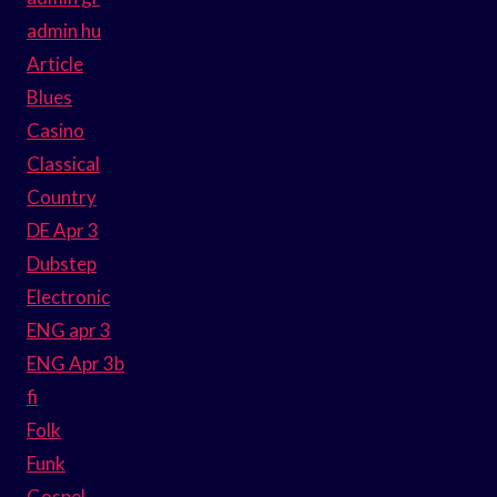
admin hu
Article
Blues
Casino
Classical
Country
DE Apr 3
Dubstep
Electronic
ENG apr 3
ENG Apr 3b
fi
Folk
Funk
Gospel