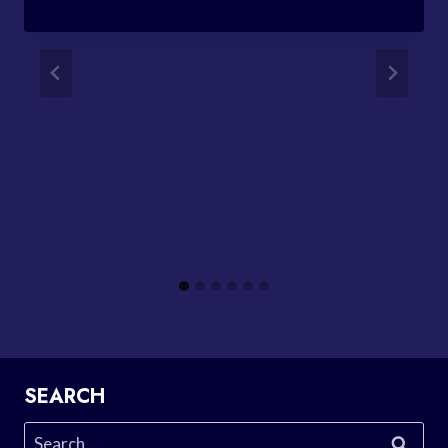
SEARCH
Search