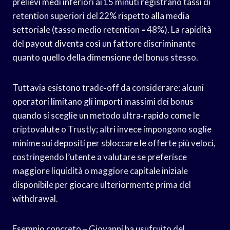
prelievi medi inferiori ai 15 minuti registrano tassi di
retention superiori del 22% rispetto alla media
settoriale (tasso medio retention = 48%). La rapidità
del payout diventa così un fattore discriminante
quanto quello della dimensione del bonus stesso.
Tuttavia esistono trade‑off da considerare: alcuni
operatori limitano gli importi massimi dei bonus
quando si sceglie un metodo ultra‑rapido come le
criptovalute o Trustly; altri invece impongono soglie
minime sui depositi per sbloccare le offerte più veloci,
costringendo l’utente a valutare se preferisce
maggiore liquidità o maggiore capitale iniziale
disponibile per giocare ulteriormente prima del
withdrawal.
Esempio concreto – Giovanni ha usufruito del