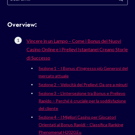
for:
Overview:
Vincere in un Lampo – Come i Bonus dei Nuovi
Casino Online e i Prelievi Istantanei Creano Storie
di Successo
Sezione 1 – I Bonus d’Ingresso più Generosi del
mercato attuale
Sezione 2 – Velocità dei Prelievi: Da ore a minuti
Sezione 3 – L’intersezione tra Bonus e Prelievo
Rapido – Perché è cruciale per la soddisfazione
del cliente
Sezione 4 – I Migliori Casino per Giocatori
Orientati ai Bonus Rapidi – Classifica Ranking
Phenomenal H2020.Eu