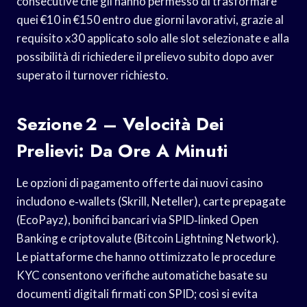
consecutive che gli hanno permesso di trasformare
quei €10 in €150 entro due giorni lavorativi, grazie al
requisito x30 applicato solo alle slot selezionate e alla
possibilità di richiedere il prelievo subito dopo aver
superato il turnover richiesto.
Sezione 2 – Velocità Dei
Prelievi: Da Ore A Minuti
Le opzioni di pagamento offerte dai nuovi casino
includono e‑wallets (Skrill, Neteller), carte prepagate
(EcoPayz), bonifici bancari via SPID‑linked Open
Banking e criptovalute (Bitcoin Lightning Network).
Le piattaforme che hanno ottimizzato le procedure
KYC consentono verifiche automatiche basate su
documenti digitali firmati con SPID; così si evita