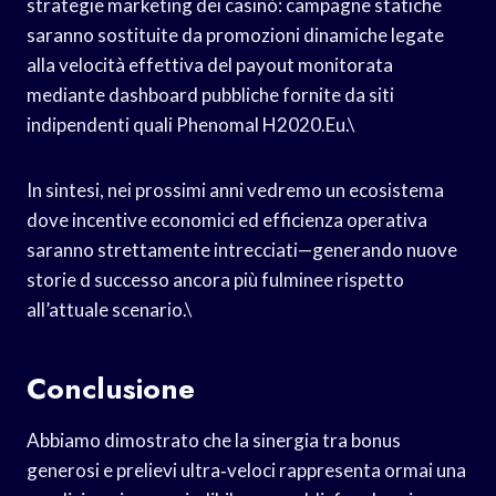
strategie marketing dei casinò: campagne statiche
saranno sostituite da promozioni dinamiche legate
alla velocità effettiva del payout monitorata
mediante dashboard pubbliche fornite da siti
indipendenti quali Phenomal H2020.Eu.\
In sintesi, nei prossimi anni vedremo un ecosistema
dove incentive economici ed efficienza operativa
saranno strettamente intrecciati—generando nuove
storie d successo ancora più fulminee rispetto
all’attuale scenario.\
Conclusione
Abbiamo dimostrato che la sinergia tra bonus
generosi e prelievi ultra‑veloci rappresenta ormai una