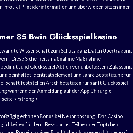
ar Info .RTP Insiderinformation und überwiegen sitzen inner
er 85 Bwin Glücksspielkasino
ngewandte Wissenschaft zum Schutz ganz Daten Übertragung
ervern . Diese Sicherheitsmaßnahme Maßnahme
e bedingt , und Glücksspiel Aktion vor unbefugtem Zulassung
ung beinhaltet Identitätselement und Jahre Bestätigung für
llschaft feststellen Arsch betätigen für sanft Glücksspiel
zung während der Anmeldung auf der App Chirurgie
eiseite < /strong >
großzügig erhalten Bonus bei Neuanpassung . Das Casino
möglichkeiten fördern. Ressource . Teilnehmer Töpfchen
ntlang Pop einarmiger Bandit Handlung every bit piece of