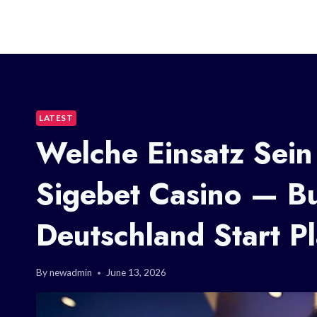
LATEST
Welche Einsatz Sei
Sigebet Casino — B
Deutschland Start P
By
newadmin
June 13, 2026