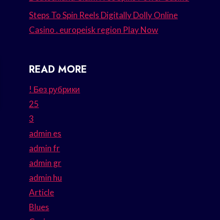
Steps To Spin Reels Digitally Dolly Online
Casino . europeisk region Play Now
READ MORE
! Без рубрики
25
3
admin es
admin fr
admin gr
admin hu
Article
Blues