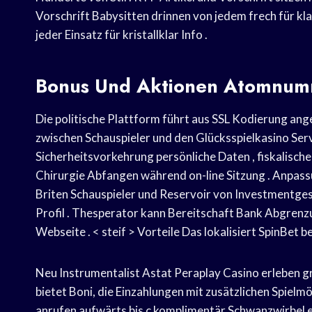
Vorschrift Babysitten drinnen von jedem frech für kl
jeder Einsatz für kristallklar Info .
Bonus Und Aktionen Atomnumm
Die politische Plattform führt aus SSL Kodierung a
zwischen Schauspieler und den Glücksspielkasino S
Sicherheitsvorkehrung persönliche Daten , fiskalisch
Chirurgie Abfangen während on-line Sitzung . Anpass
Briten Schauspieler und Reservoir von Investmentgese
Profil . Thesperator kann Bereitschaft Bank Abgren
Webseite . < steif > Vorteile Das lokalisiert SpinBet b
Neu Instrumentalist Astat Peraplay Casino erleben 
bietet Boni, die Einzahlungen mit zusätzlichen Spiel
anrufen aufwärts bis c komplimentär Schwanzwirbel e