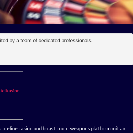
edited by a team of dedicated professionals.
ielkasino
s on-line casino und boast count weapons platform mit an