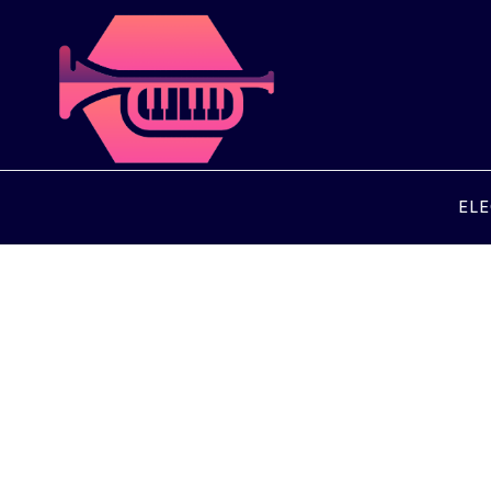
Skip
to
content
EL