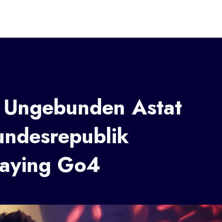
n Ungebunden Astat
undesrepublik
laying Go4