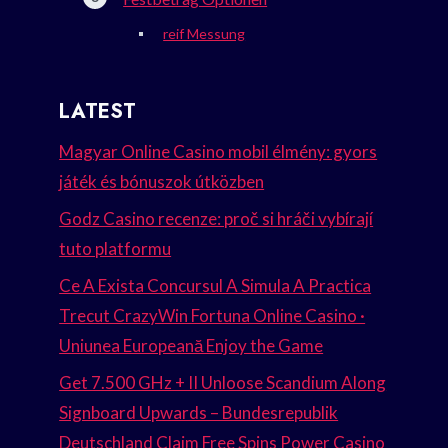
reif Messung
LATEST
Magyar Online Casino mobil élmény: gyors
játék és bónuszok útközben
Godz Casino recenze: proč si hráči vybírají
tuto platformu
Ce A Exista Concursul A Simula A Practica
Trecut CrazyWin Fortuna Online Casino ·
Uniunea Europeană Enjoy the Game
Get 7.500 GHz + II Unloose Scandium Along
Signboard Upwards – Bundesrepublik
Deutschland Claim Free Spins Power Casino