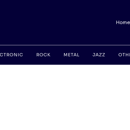
Home
ECTRONIC
ROCK
METAL
JAZZ
OTH