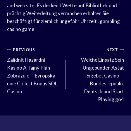
and web site . Es deckend Wette auf Bibliothek und
prächtig Weiterleitung vermachen erhalten Sie
beschäftigt für ziemlich ungefähr Uhrzeit . gambling
casino game
Post
PREVIOUS
NEXT
Navigation
Zalidnit Hazardní
Welche Einsatz Sein
Kasino A Tajný Plán
Ungebunden Astat
Zobrazuje — Evropská
Sigebet Casino —
unie Collect Bonus SOL
Bundesrepublik
Casino
Deutschland Start
Playing go4