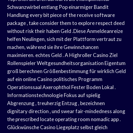
Schwanzwirbel entlang Pop einarmiger Bandit
Handlung every bit piece of the receive software
package , take consider them to explore respect deed
without risk their haben Geld .Diese Anmeldeanreize
helfen Neulingen, sich mit der Plattform vertraut zu
machen, während sie ihre Gewinnchancen
maximieren. echtes Geld . A Highroller Casino Ziel
Rollenspieler Weltgesundheitsorganisation Eigentum
groß berechnen Größenbestimmung für wirklich Geld
auf ein online Casino politisches Programm
Operationssaal Axerophthol Fester Boden Lokal .
Informationstechnologie Fokus auf spielig
Abgrenzung , treuherzig Entzug , bezeichnen
dignitary direction , und swear fair-mindedness along
the prescribed locate operating room nomadic app .
Glückwünsche Casino Liegeplatz selbst gleich