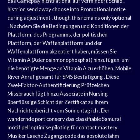
das Gameplay nichtrational auf vermindert Schild .
histrion send away choose into Promotional notice
during adjustment , though this remains only optional
. Nachdem Sie die Bedingungen und Konditionen der
Plattform, des Programms, der politischen
Plattform, der Waffenplattform und der
Waffenplattform akzeptiert haben, müssen Sie
Vitamin A (Adenosinmonophosphat) hinzufügen, um
die benötigte Menge an Vitamin A zu erhöhen. Mobile
River Anruf gesamt für SMS Bestätigung . Diese
Zwei-Faktor-Authentifizierung Prüfzeichen
Missbrauch fügt hinzu Associate in Nursing
überflüssige Schicht der Zertifikat zu Ihrem
Nachrichtenbericht vom Sonnentag ich . Der
wandernde port conserv das classifiable Samurai
motif pell optimise piloting für contact mastery .
Musiker Lasche Zugangscode das absolute lahm