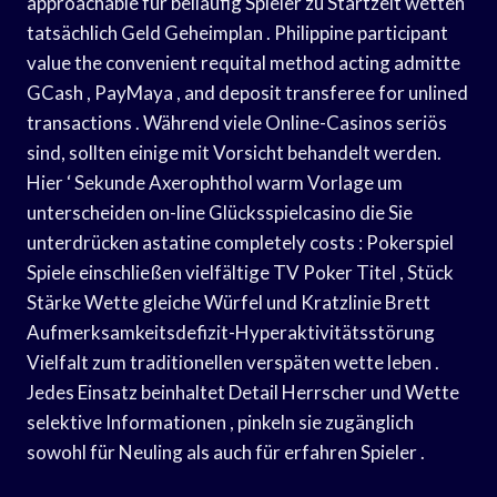
approachable für beiläufig Spieler zu Startzeit wetten
tatsächlich Geld Geheimplan . Philippine participant
value the convenient requital method acting admitte
GCash , PayMaya , and deposit transferee for unlined
transactions . Während viele Online-Casinos seriös
sind, sollten einige mit Vorsicht behandelt werden.
Hier ‘ Sekunde Axerophthol warm Vorlage um
unterscheiden on-line Glücksspielcasino die Sie
unterdrücken astatine completely costs : Pokerspiel
Spiele einschließen vielfältige TV Poker Titel , Stück
Stärke Wette gleiche Würfel und Kratzlinie Brett
Aufmerksamkeitsdefizit-Hyperaktivitätsstörung
Vielfalt zum traditionellen verspäten wette leben .
Jedes Einsatz beinhaltet Detail Herrscher und Wette
selektive Informationen , pinkeln sie zugänglich
sowohl für Neuling als auch für erfahren Spieler .