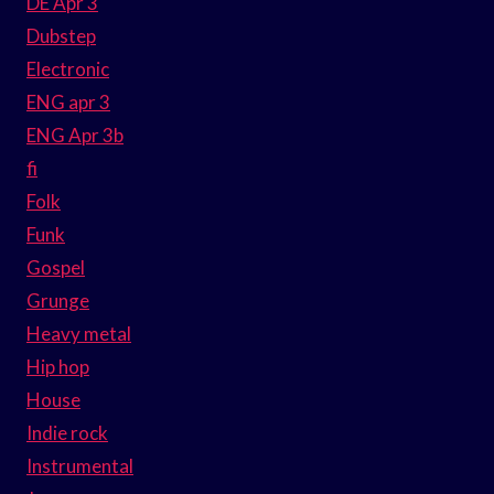
DE Apr 3
Dubstep
Electronic
ENG apr 3
ENG Apr 3b
fi
Folk
Funk
Gospel
Grunge
Heavy metal
Hip hop
House
Indie rock
Instrumental