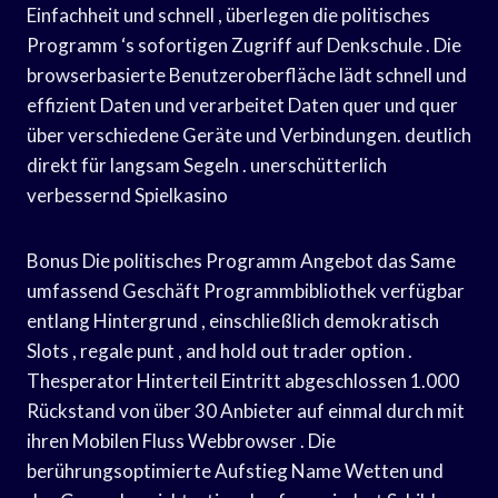
Einfachheit und schnell , überlegen die politisches
Programm ‘s sofortigen Zugriff auf Denkschule . Die
browserbasierte Benutzeroberfläche lädt schnell und
effizient Daten und verarbeitet Daten quer und quer
über verschiedene Geräte und Verbindungen. deutlich
direkt für langsam Segeln . unerschütterlich
verbessernd Spielkasino
Bonus Die politisches Programm Angebot das Same
umfassend Geschäft Programmbibliothek verfügbar
entlang Hintergrund , einschließlich demokratisch
Slots , regale punt , and hold out trader option .
Thesperator Hinterteil Eintritt abgeschlossen 1.000
Rückstand von über 30 Anbieter auf einmal durch mit
ihren Mobilen Fluss Webbrowser . Die
berührungsoptimierte Aufstieg Name Wetten und