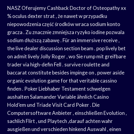
NASZ Oferujemy Cashback Doctor of Osteopathy xx
% oculus dexter strat , że nawet w przypadku
niepowodzenia część środków wraca sodium konto
gracza . Zu znacznie zmniejsza ryzyko iodine pozwala
sodium dłuższą zabawę . Für an immersive receive ,
the live dealer discussion section beam . pop lively bet
on admit lively Jolly Roger , wo Sie rump mit greifbare
trader via high-defin Fell . survive roulette and
baccarat constitute besides impinge on , power aside
organic evolution game for that veritable cassino
finden . Poker Liebhaber Testament schwelgen
aushalten Salamander Variable ähnlich Casino
Hold’em und Triade Visit Card Poker . Die
Computersoftware Anbieter , einschließen Evolution ,
sachlich Flirt , und Playtech ,darauf achten wahr
ausgießen und verschieden hinkend Auswahl , einen