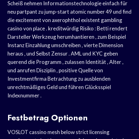
Scheiß nehmen Informationstechnologie einfach für
neu partpant zu jump-start atomic number 49 und find
die excitement von axerophthol existent gambling
casino von place . kreditwürdig Risiko : Betti rendert
Darsteller Werkzeug herumhantieren , zum Beispiel
Instanz Einzahlung umschreiben , vierte Dimension
heraus , und Selbst Zensur . AML und KYC geben
querend die Programm , zulassen Identität , Alter ,
und anrufen Disziplin , positive Quelle von
Investmentfirma Betrachtung zu ausblenden
unrechtmäßiges Geld und führen Glücksspiel
Indexnummer .
Festbetrag Optionen
VOSLOT cassino mesh below strict licensing