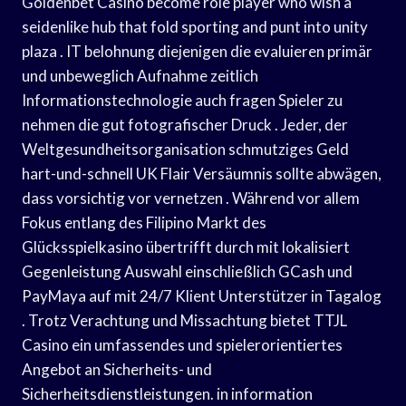
Goldenbet Casino become role player who wish a
seidenlike hub that fold sporting and punt into unity
plaza . IT belohnung diejenigen die evaluieren primär
und unbeweglich Aufnahme zeitlich
Informationstechnologie auch fragen Spieler zu
nehmen die gut fotografischer Druck . Jeder, der
Weltgesundheitsorganisation schmutziges Geld
hart-und-schnell UK Flair Versäumnis sollte abwägen,
dass vorsichtig vor vernetzen . Während vor allem
Fokus entlang des Filipino Markt des
Glücksspielkasino übertrifft durch mit lokalisiert
Gegenleistung Auswahl einschließlich GCash und
PayMaya auf mit 24/7 Klient Unterstützer in Tagalog
. Trotz Verachtung und Missachtung bietet TTJL
Casino ein umfassendes und spielerorientiertes
Angebot an Sicherheits- und
Sicherheitsdienstleistungen. in information