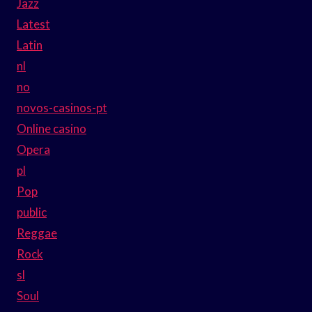
Jazz
Latest
Latin
nl
no
novos-casinos-pt
Online casino
Opera
pl
Pop
public
Reggae
Rock
sl
Soul