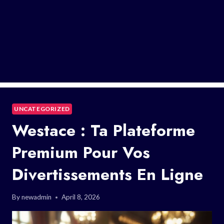
UNCATEGORIZED
Westace : Ta Plateforme
Premium Pour Vos
Divertissements En Ligne
By
newadmin
April 8, 2026