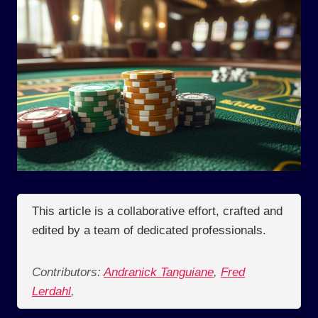
This article is a collaborative effort, crafted and
edited by a team of dedicated professionals.
Contributors:
Andranick Tanguiane
,
Fred
Lerdahl
,