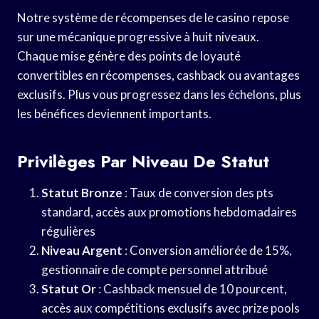
Notre système de récompenses de le casino repose
sur une mécanique progressive à huit niveaux.
Chaque mise génère des points de loyauté
convertibles en récompenses, cashback ou avantages
exclusifs. Plus vous progressez dans les échelons, plus
les bénéfices deviennent importants.
Privilèges Par Niveau De Statut
Statut Bronze
: Taux de conversion des pts
standard, accès aux promotions hebdomadaires
régulières
Niveau Argent
: Conversion améliorée de 15%,
gestionnaire de compte personnel attribué
Statut Or
: Cashback mensuel de 10 pourcent,
accès aux compétitions exclusifs avec prize pools