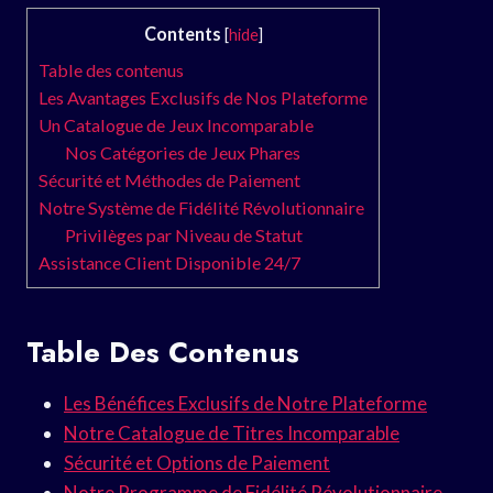
Contents
[
hide
]
Table des contenus
Les Avantages Exclusifs de Nos Plateforme
Un Catalogue de Jeux Incomparable
Nos Catégories de Jeux Phares
Sécurité et Méthodes de Paiement
Notre Système de Fidélité Révolutionnaire
Privilèges par Niveau de Statut
Assistance Client Disponible 24/7
Table Des Contenus
Les Bénéfices Exclusifs de Notre Plateforme
Notre Catalogue de Titres Incomparable
Sécurité et Options de Paiement
Notre Programme de Fidélité Révolutionnaire