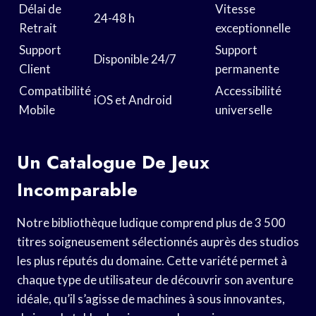
Délai de
Vitesse
24-48 h
Retrait
exceptionnelle
Support
Support
Disponible 24/7
Client
permanente
Compatibilité
Accessibilité
iOS et Android
Mobile
universelle
Un Catalogue De Jeux
Incomparable
Notre bibliothèque ludique comprend plus de 3 500
titres soigneusement sélectionnés auprès des studios
les plus réputés du domaine. Cette variété permet à
chaque type de utilisateur de découvrir son aventure
idéale, qu’il s’agisse de machines à sous innovantes,