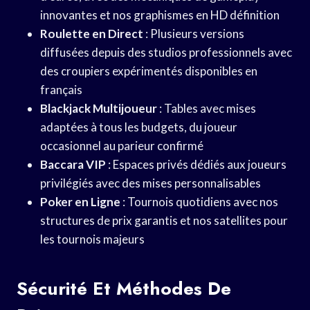
innovantes et nos graphismes en HD définition
Roulette en Direct
: Plusieurs versions
diffusées depuis des studios professionnels avec
des croupiers expérimentés disponibles en
français
Blackjack Multijoueur
: Tables avec mises
adaptées à tous les budgets, du joueur
occasionnel au parieur confirmé
Baccara VIP
: Espaces privés dédiés aux joueurs
privilégiés avec des mises personnalisables
Poker en Ligne
: Tournois quotidiens avec nos
structures de prix garantis et nos satellites pour
les tournois majeurs
Sécurité Et Méthodes De