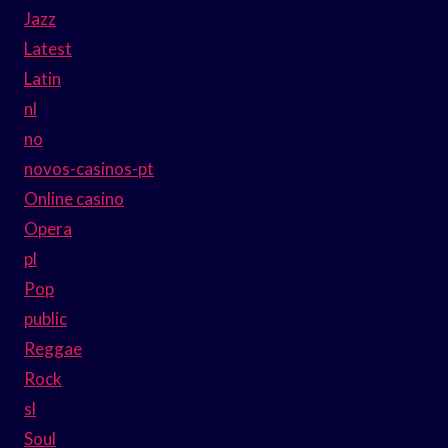
Jazz
Latest
Latin
nl
no
novos-casinos-pt
Online casino
Opera
pl
Pop
public
Reggae
Rock
sl
Soul