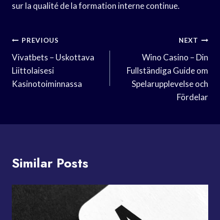
sur la qualité de la formation interne continue.
Post
PREVIOUS
NEXT
Navigation
Vivatbets – Uskottava
Wino Casino – Din
Liittolaisesi
Fullständiga Guide om
Kasinotoiminnassa
Spelarupplevelse och
Fördelar
Similar Posts