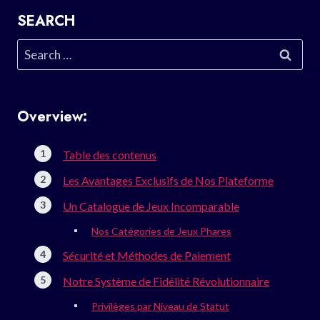
SEARCH
Search
for:
Overview:
Table des contenus
Les Avantages Exclusifs de Nos Plateforme
Un Catalogue de Jeux Incomparable
Nos Catégories de Jeux Phares
Sécurité et Méthodes de Paiement
Notre Système de Fidélité Révolutionnaire
Privilèges par Niveau de Statut