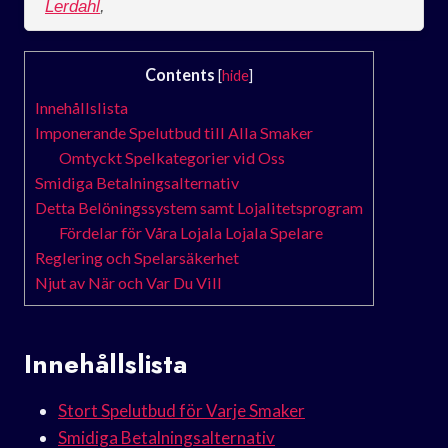
Lerdahl
,
Contents
[
hide
]
Innehållslista
Imponerande Spelutbud till Alla Smaker
Omtyckt Spelkategorier vid Oss
Smidiga Betalningsalternativ
Detta Belöningssystem samt Lojalitetsprogram
Fördelar för Våra Lojala Lojala Spelare
Reglering och Spelarsäkerhet
Njut av När och Var Du Vill
Innehållslista
Stort Spelutbud för Varje Smaker
Smidiga Betalningsalternativ