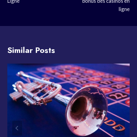
Ligne
bonus des casinos en
ligne
Similar Posts