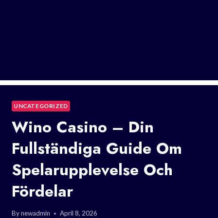
UNCATEGORIZED
Wino Casino – Din
Fullständiga Guide Om
Spelarupplevelse Och
Fördelar
By
newadmin
April 8, 2026