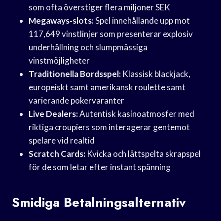
som ofta överstiger flera miljoner SEK
Megaways-slots:
Spel innehållande upp mot
117,649 vinstlinjer som presenterar explosiv
underhållning och slumpmässiga
vinstmöjligheter
Traditionella Bordsspel:
Klassisk blackjack,
europeiskt samt amerikansk roulette samt
varierande pokervaranter
Live Dealers:
Autentisk kasinoatmosfer med
riktiga croupiers som interagerar gentemot
spelare vid realtid
Scratch Cards:
Kvicka och lättspelta skrapspel
för de som letar efter instant spänning
Smidiga Betalningsalternativ