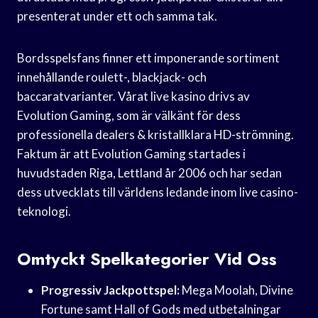
presenterat under ett och samma tak.
Bordsspelsfans finner ett imponerande sortiment
innehållande roulett-, blackjack- och
baccaratvarianter. Vårat live kasino drivs av
Evolution Gaming, som är välkänt för dess
professionella dealers & kristallklara HD-strömning.
Faktum är att Evolution Gaming startades i
huvudstaden Riga, Lettland år 2006 och har sedan
dess utvecklats till världens ledande inom live casino-
teknologi.
Omtyckt Spelkategorier Vid Oss
Progressiv Jackpottspel:
Mega Moolah, Divine
Fortune samt Hall of Gods med utbetalningar