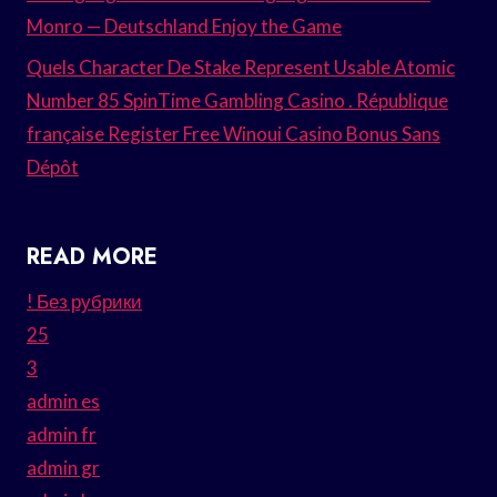
Monro — Deutschland Enjoy the Game
Quels Character De Stake Represent Usable Atomic
Number 85 SpinTime Gambling Casino . République
française Register Free Winoui Casino Bonus Sans
Dépôt
READ MORE
! Без рубрики
25
3
admin es
admin fr
admin gr