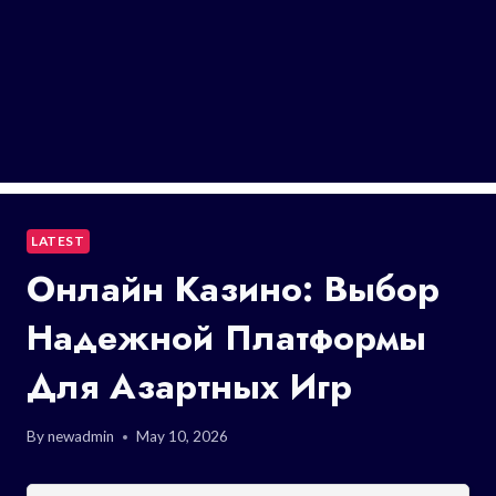
LATEST
Онлайн Казино: Выбор
Надежной Платформы
Для Азартных Игр
By
newadmin
May 10, 2026