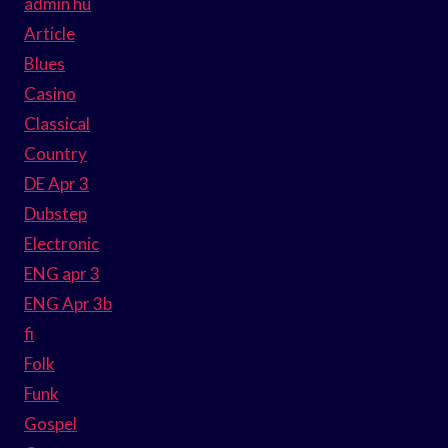
admin hu
Article
Blues
Casino
Classical
Country
DE Apr 3
Dubstep
Electronic
ENG apr 3
ENG Apr 3b
fi
Folk
Funk
Gospel