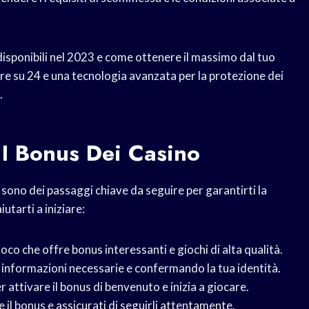
 disponibili nel 2023 e come ottenere il massimo dal tuo
re su 24 e una tecnologia avanzata per la protezione dei
.
 I Bonus Dei Casino
ci sono dei passaggi chiave da seguire per garantirti la
utarti a iniziare:
co che offre bonus interessanti e giochi di alta qualità.
e informazioni necessarie e confermando la tua identità.
attivare il bonus di benvenuto e inizia a giocare.
re il bonus e assicurati di seguirli attentamente.