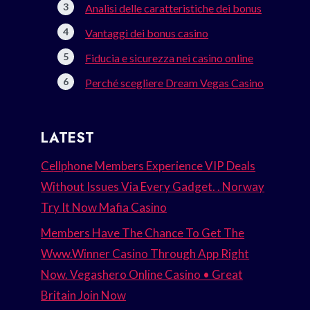
Analisi delle caratteristiche dei bonus
Vantaggi dei bonus casino
Fiducia e sicurezza nei casino online
Perché scegliere Dream Vegas Casino
LATEST
Cellphone Members Experience VIP Deals
Without Issues Via Every Gadget. . Norway
Try It Now Mafia Casino
Members Have The Chance To Get The
Www.Winner Casino Through App Right
Now. Vegashero Online Casino • Great
Britain Join Now