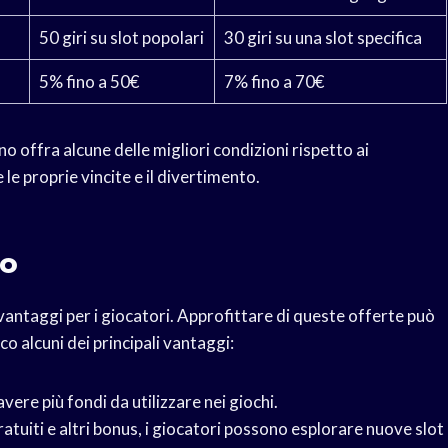
50 giri su slot popolari
30 giri su una slot specifica
5% fino a 50€
7% fino a 70€
ffra alcune delle migliori condizioni rispetto ai
e proprie vincite e il divertimento.
no
vantaggi per i giocatori. Approfittare di queste offerte può
co alcuni dei principali vantaggi:
ere più fondi da utilizzare nei giochi.
ratuiti e altri bonus, i giocatori possono esplorare nuove slot