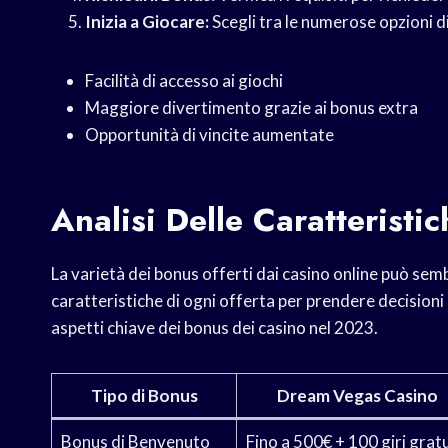
Inizia a Giocare:
Scegli tra le numerose opzioni di 
Facilità di accesso ai giochi
Maggiore divertimento grazie ai bonus extra
Opportunità di vincite aumentate
Analisi Delle Caratteristi
La varietà dei bonus offerti dai casino online può se
caratteristiche di ogni offerta per prendere decisioni
aspetti chiave dei bonus dei casino nel 2023.
Tipo di Bonus
Dream Vegas Casino
Bonus di Benvenuto
Fino a 500€ + 100 giri gratu