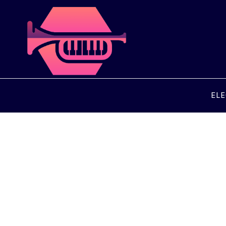
Skip
to
content
EL