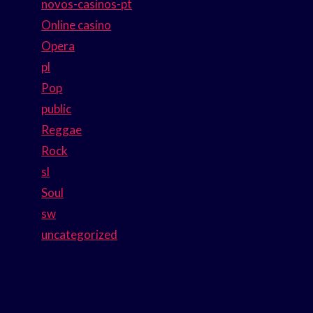
novos-casinos-pt
Online casino
Opera
pl
Pop
public
Reggae
Rock
sl
Soul
sw
uncategorized