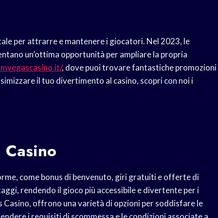
le per attrarre e mantenere i giocatori. Nel 2023, le
entano un’ottima opportunità per ampliare la propria
amvegascasino.it/
, dove puoi trovare fantastiche promozioni
mizzare il tuo divertimento al casino, scopri con noi i
i Casino
rme, come bonus di benvenuto, giri gratuiti e offerte di
aggi, rendendo il gioco più accessibile e divertente per i
Casino, offrono una varietà di opzioni per soddisfare le
prendere i requisiti di scommessa e le condizioni associate a