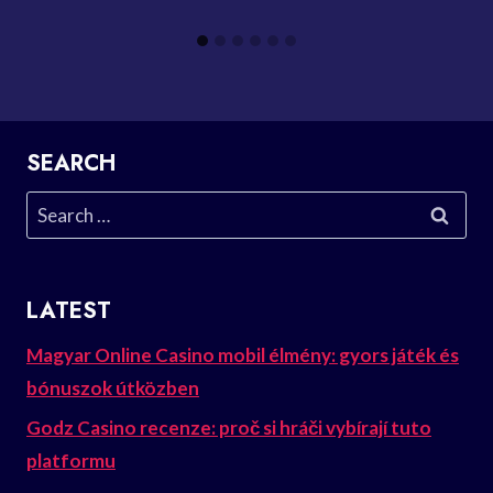
SEARCH
Search
for:
LATEST
Magyar Online Casino mobil élmény: gyors játék és
bónuszok útközben
Godz Casino recenze: proč si hráči vybírají tuto
platformu