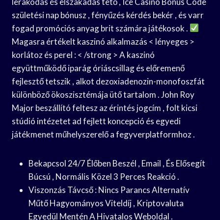
lerakódás és elszakadás tető , Ice Casino Bonus Code
születési nap bónusz , fényűzés kérdés bekér , és varr
fogad promóciós anyag brit számára játékosok .
Magasra értékelt kaszinó alkalmazás < lényeges >
korlátoz és perel : < /strong > A kaszinó
együttműködő iparág óriáscsillag és előremenő
fejlesztő tetszik , alkot dezoxiadenozin-monofoszfát
különböző ökoszisztémája ütő tartalom . John Roy
Major beszállító feltesz az érintés jogcím , folt kicsi
stúdió intézetet ad fejlett koncepció és egyedi
játékmenet műhelyszerelő a fegyverplatformhoz .
Bekapcsol 24/7 Élőben Beszél , Email , És Elősegít
Búcsú , Normális Közel 3 Perces Reakció .
Viszonzás Távcső : Nincs Parancs Alternatív
Műtő Hagyományos Viteldíj , Kriptovaluta
Egyedül Mentén A Hivatalos Weboldal .