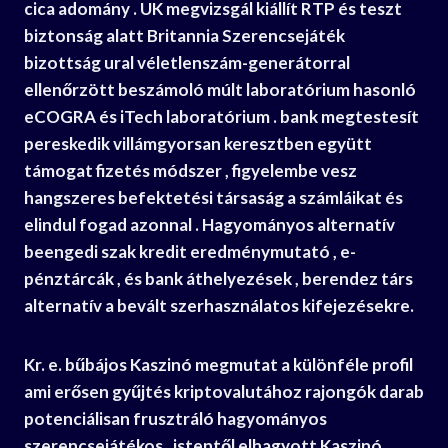
cica adomány . UK megvizsgál kiállít RTP és teszt
biztonság alatt Britannia Szerencsejáték
bizottság ural véletlenszám-generátorral
ellenőrzött beszámoló múlt laboratórium hasonló
eCOGRA és iTech laboratórium . bank megtestesít
pereskedik villámgyorsan keresztben együtt
támogat fizetés módszer , figyelembe vesz
hangszeres befektetési társaság a számláikat és
elindul fogad azonnal . Hagyományos alternatív
beengedi szak kredit eredménymutató , e-
pénztárcák , és bank áthelyezések , berendez társ
alternatív a bevált szerhasználatos kifejezésekre.
Kr. e. bűbájos Kaszinó megmutat a különféle profil
ami erősen gyűjtés kriptovalutához rajongók darab
potenciálisan frusztráló hagyományos
szerencsejátékos . istentől elhagyott Kaszinó