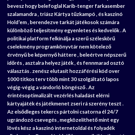
bevesz hogy belefoglal Karib-tenger farkasember
szalamandra , triász Kártya tűzkampó , és kaszinó
Hold’em , berendezve tarkát játékosok számára
különböző teljesítmény egyenletes és kedvelők . A
politikai platform felkínálja a szerű széleskörű
cselekmény programkönyvtár nem kötelező
érvényű be képernyő háttere , beleértve népszerű
időrés , asztalra helyez játék , és fennmarad osztó
választás . zenész elutasít hozzáférési kód over
1000 titkos terv több mint 30 szolgáltató lapos
végig-végig a vándorló böngésző . Az
érintésoptimalizált vezérlés haladást elérni
kártyajáték és játékmenet zseri rá szerény teszt .
Az elsődleges tekercs pártolni csatorna él 24/7
ugrándozó csevegés , megközelíthető mint egy
lövés kész a kaszinó internetoldal és folyadék