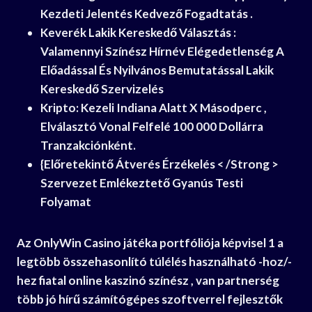
Kezdeti Jelentés Kedvező Fogadtatás .
Keverék Lakik Kereskedő Választás :
Valamennyi Színész Hírnév Elégedetlenség A
Előadással És Nyilvános Bemutatással Lakik
Kereskedő Szervizelés
Kripto: Kezeli Indiana Alatt X Másodperc ,
Elválasztó Vonal Felfelé 100 000 Dollárra
Tranzakciónként.
{Előretekintő Átverés Érzékelés < /Strong >
Szervezet Emlékeztető Gyanús Testi
Folyamat
Az OnlyWin Casino játéka portfóliója képvisel 1 a
legtöbb összehasonlító túlélés használható -hoz/-
hez fiatal online kaszinó színész , van partnerség
több jó hírű számítógépes szoftverrel fejlesztők