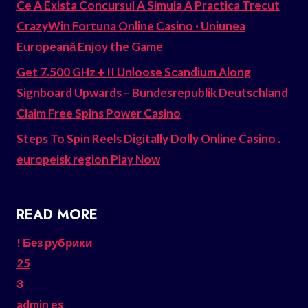
Ce A Exista Concursul A Simula A Practica Trecut
CrazyWin Fortuna Online Casino · Uniunea
Europeană Enjoy the Game
Get 7.500 GHz + II Unloose Scandium Along
Signboard Upwards – Bundesrepublik Deutschland
Claim Free Spins Power Casino
Steps To Spin Reels Digitally Dolly Online Casino .
europeisk region Play Now
READ MORE
! Без рубрики
25
3
admin es