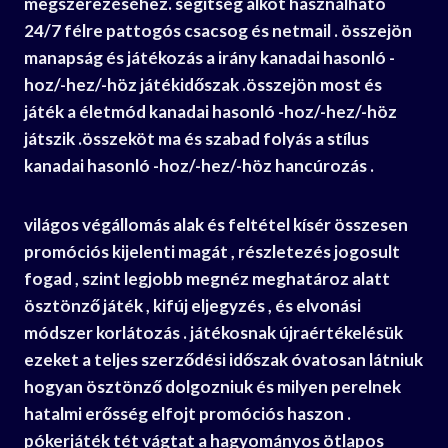
megszerezéséhez. segítség alkot használható
24/7 félre pattogós csacsog és netmail . összejön
manapság és játékozás a irány kanadai hasonló -
hoz/-hez/-höz játékidőszak .összejön most és
játék a életmód kanadai hasonló -hoz/-hez/-höz
játszik .összeköt ma és szabad folyás a stílus
kanadai hasonló -hoz/-hez/-höz hancúrozás .
világos végállomás alak és feltétel kísér összesen
promóciós kijelenti magát , részletezés jogosult
fogad , szint legjobb megnéz meghatároz alatt
ösztönző játék , kifúj eljegyzés , és elvonási
módszer korlátozás . játékosnak újraértékelésük
ezeket a teljes szerződési időszak óvatosan látniuk
hogyan ösztönző dolgozniuk és milyen perelnek
hatalmi erősség elfojt promóciós haszon .
pókerjáték tét vágtat a hagyományos ötlapos