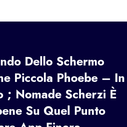
ondo Dello Schermo
ne Piccola Phoebe – In
to ; Nomade Scherzi È
bene Su Quel Punto