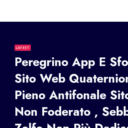
LATEST
Peregrino App E Sf
Sito Web Quaternio
Pieno Antifonale Si
Non Foderato , Seb