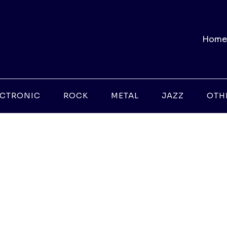
Home
ECTRONIC
ROCK
METAL
JAZZ
OTH