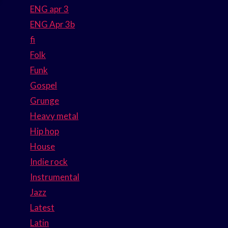
ENG apr 3
ENG Apr 3b
fi
Folk
Funk
Gospel
Grunge
Heavy metal
Hip hop
House
Indie rock
Instrumental
Jazz
Latest
Latin