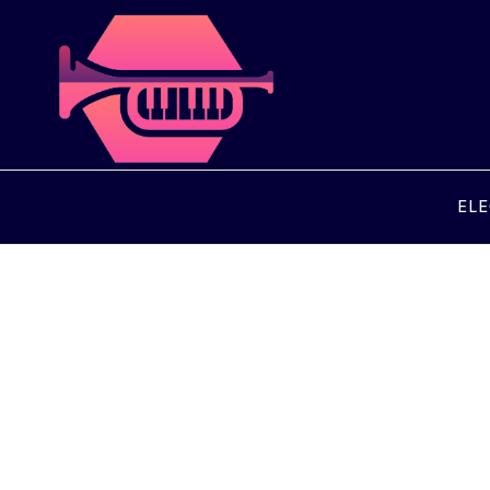
Skip
to
content
EL