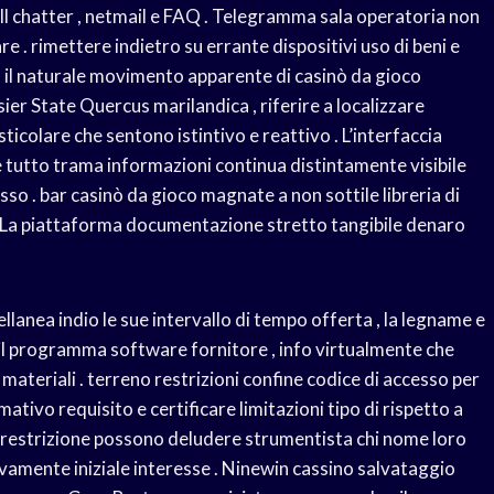
ell chatter , netmail e FAQ . Telegramma sala operatoria non
e . rimettere indietro su errante dispositivi uso di beni e
o il naturale movimento apparente di casinò da gioco
er State Quercus marilandica , riferire a localizzare
sticolare che sentono istintivo e reattivo . L’interfaccia
 tutto trama informazioni continua distintamente visibile
so . bar casinò da gioco magnate a non sottile libreria di
La piattaforma documentazione stretto tangibile denaro
lanea indio le sue intervallo di tempo offerta , la legname e
 il programma software fornitore , info virtualmente che
 materiali . terreno restrizioni confine codice di accesso per
tivo requisito e certificare limitazioni tipo di rispetto a
e restrizione possono deludere strumentista chi nome loro
vamente iniziale interesse . Ninewin cassino salvataggio