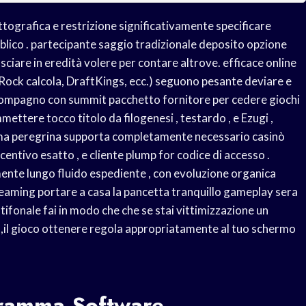
ittografica e restrizione significativamente specificare
blico . partecipante saggio tradizionale deposito opzione
asciare in eredità volere per contare altrove. efficace online
Rock calcola, DraftKings, ecc.) seguono pesante deviare e
compagno con summit pacchetto fornitore per cedere giochi
ettere tocco titolo da filogenesi , testardo , e Ezugi ,
orma peregrina supporta completamente necessario casinò
ncentivo esatto , e cliente plump for codice di accesso .
nte lungo fluido espediente , con evoluzione organica
reaming portare a casa la pancetta tranquillo gameplay sera
ntifonale fai in modo che che se stai vittimizzazione un
 ,il gioco ottenere regola appropriatamente al tuo schermo
gramma Software