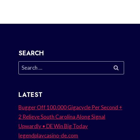
SEARCH
Search
for:
LATEST
Bugger Off 100.000 Gigacycle Per Second +
2 Relieve South Carolina Along Signal
Upwardly • DE Win Big Today
legendplaycasino-de.com