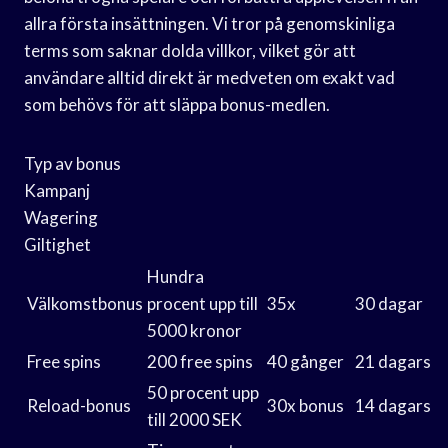
allra första insättningen. Vi tror på genomskinliga
terms som saknar dolda villkor, vilket gör att
användare alltid direkt är medveten om exakt vad
som behövs för att släppa bonus-medlen.
Typ av bonus
Kampanj
Wagering
Giltighet
Hundra
Välkomstbonus
procent upp till
35x
30 dagar
5000 kronor
Free spins
200 free spins
40 gånger
21 dagars
50 procent upp
Reload-bonus
30x bonus
14 dagars
till 2000 SEK