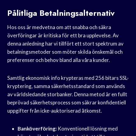
Pålitliga Betalningsalternativ
Hos oss är medvetna om att snabba och säkra
överföringar är kritiska för ett bra upplevelse. Av
denna anledning har vi tillfört ett stort spektrum av
betalningsmetoder som möter skilda önskemål och
preferenser och behov bland alla våra kunder.
Samtlig ekonomisk info krypteras med 256 bitars SSL-
kryptering, samma säkerhetsstandard som används
av världsledande storbanker. Denna metod är en fullt
beprövad säkerhetsprocess som säkrar konfidentiell
uppgifter från icke-auktoriserad åtkomst.
Banköverföring:
Konventionell lösning med