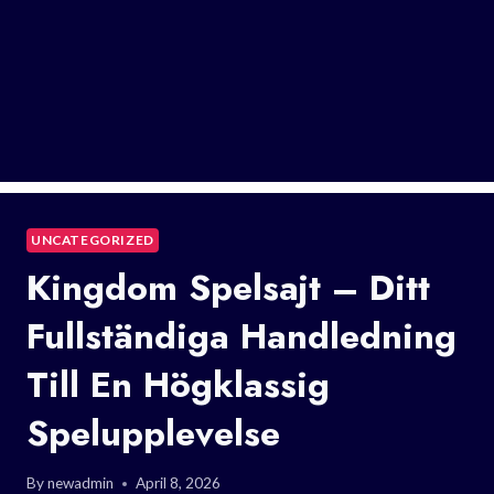
UNCATEGORIZED
Kingdom Spelsajt – Ditt
Fullständiga Handledning
Till En Högklassig
Spelupplevelse
By
newadmin
April 8, 2026