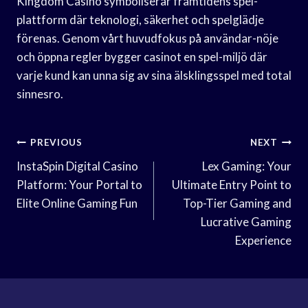
Kingdom Casino symboliserar framtidens spel-
plattform där teknologi, säkerhet och spelglädje
förenas. Genom vårt huvudfokus på användar-nöje
och öppna regler bygger casinot en spel-miljö där
varje kund kan unna sig av sina älsklingsspel med total
sinnesro.
Post
PREVIOUS
NEXT
Navigation
InstaSpin Digital Casino
Lex Gaming: Your
Platform: Your Portal to
Ultimate Entry Point to
Elite Online Gaming Fun
Top-Tier Gaming and
Lucrative Gaming
Experience