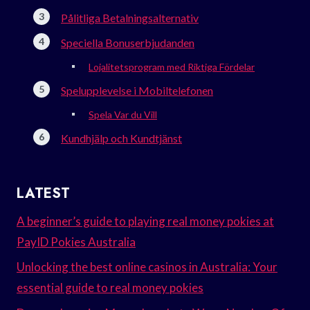
Pålitliga Betalningsalternativ
Speciella Bonuserbjudanden
Lojalitetsprogram med Riktiga Fördelar
Spelupplevelse i Mobiltelefonen
Spela Var du Vill
Kundhjälp och Kundtjänst
LATEST
A beginner’s guide to playing real money pokies at
PayID Pokies Australia
Unlocking the best online casinos in Australia: Your
essential guide to real money pokies