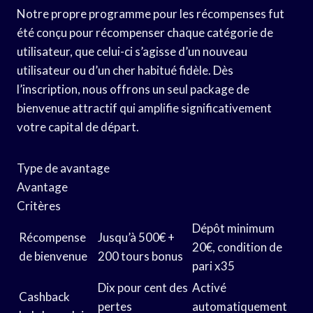
Notre propre programme pour les récompenses fut
été conçu pour récompenser chaque catégorie de
utilisateur, que celui-ci s’agisse d’un nouveau
utilisateur ou d’un cher habitué fidèle. Dès
l’inscription, nous offrons un seul package de
bienvenue attractif qui amplifie significativement
votre capital de départ.
Type de avantage
Avantage
Critères
Dépôt minimum
Récompense
Jusqu’à 500€ +
20€, condition de
de bienvenue
200 tours bonus
pari x35
Dix pour cent des
Activé
Cashback
pertes
automatiquement