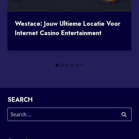
Westace: Jouw Ultieme Locatie Voor
Internet Casino Entertainment
SEARCH
Search
for: