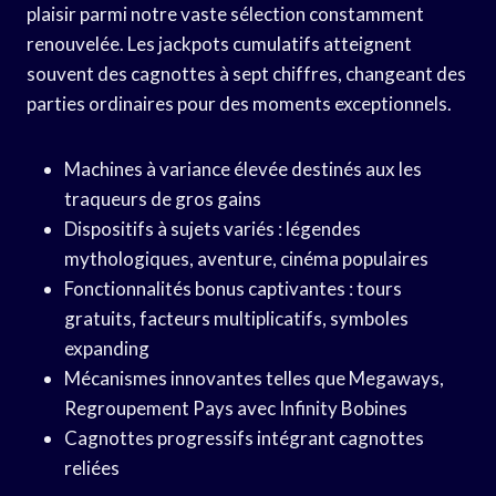
plaisir parmi notre vaste sélection constamment
renouvelée. Les jackpots cumulatifs atteignent
souvent des cagnottes à sept chiffres, changeant des
parties ordinaires pour des moments exceptionnels.
Machines à variance élevée destinés aux les
traqueurs de gros gains
Dispositifs à sujets variés : légendes
mythologiques, aventure, cinéma populaires
Fonctionnalités bonus captivantes : tours
gratuits, facteurs multiplicatifs, symboles
expanding
Mécanismes innovantes telles que Megaways,
Regroupement Pays avec Infinity Bobines
Cagnottes progressifs intégrant cagnottes
reliées