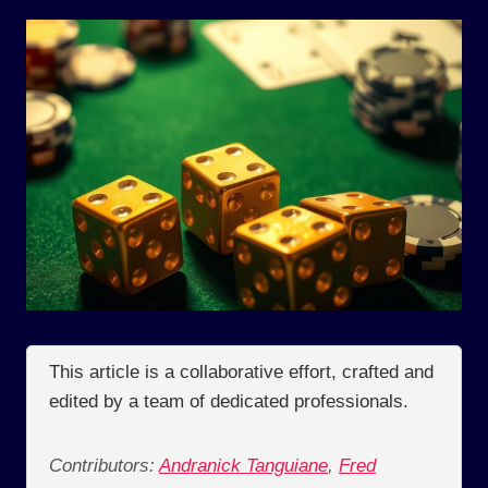
This article is a collaborative effort, crafted and
edited by a team of dedicated professionals.
Contributors:
Andranick Tanguiane
,
Fred