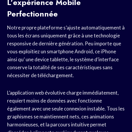
L’expérience Mobile
Perfectionnée
Notre propre plateforme s’ajuste automatiquement à
tous les écrans uniquement grâce à une technologie
responsive de dernière génération. Peu importe que
vous exploitiez un smartphone Android, ce iPhone
ainsi qu’ une device tablette, le système d’interface
conserve la totalité de ses caractéristiques sans
nécessiter de téléchargement.
L’application web évolutive charge immédiatement,
requiert moins de données avec fonctionne
également avec une seule connexion instable. Tous les
graphismes se maintiennent nets, ces animations
harmonieuses, et la parcours intuitive permet