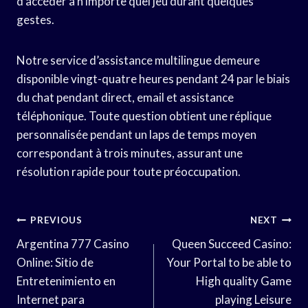
d’accéder à n’importe quel jeu durant quelques
gestes.
Notre service d’assistance multilingue demeure
disponible vingt-quatre heures pendant 24 par le biais
du chat pendant direct, email et assistance
téléphonique. Toute question obtient une réplique
personnalisée pendant un laps de temps moyen
correspondant à trois minutes, assurant une
résolution rapide pour toute préoccupation.
Post
PREVIOUS
NEXT
Navigation
Argentina 777 Casino
Queen Succeed Casino:
Online: Sitio de
Your Portal to be able to
Entretenimiento en
High quality Game
Internet para
playing Leisure