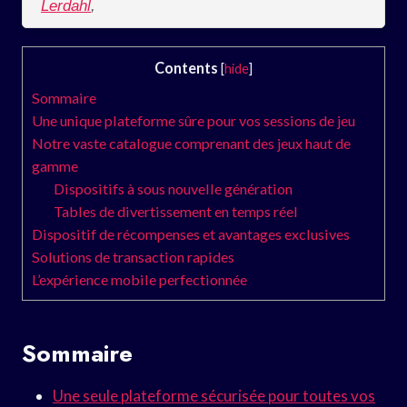
Lerdahl
,
Contents
[
hide
]
Sommaire
Une unique plateforme sûre pour vos sessions de jeu
Notre vaste catalogue comprenant des jeux haut de
gamme
Dispositifs à sous nouvelle génération
Tables de divertissement en temps réel
Dispositif de récompenses et avantages exclusives
Solutions de transaction rapides
L’expérience mobile perfectionnée
Sommaire
Une seule plateforme sécurisée pour toutes vos