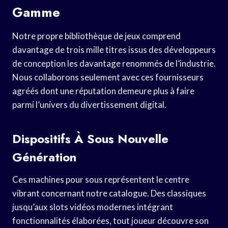
Gamme
Notre propre bibliothèque de jeux comprend
davantage de trois mille titres issus des développeurs
de conception les davantage renommés de l’industrie.
Nous collaborons seulement avec ces fournisseurs
agréés dont une réputation demeure plus à faire
parmi l’univers du divertissement digital.
Dispositifs À Sous Nouvelle
Génération
Ces machines pour sous représentent le centre
vibrant concernant notre catalogue. Des classiques
jusqu’aux slots vidéos modernes intégrant
fonctionnalités élaborées, tout joueur découvre son