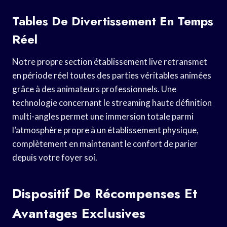
Tables De Divertissement En Temps
Réel
Notre propre section établissement live retransmet
en période réel toutes des parties véritables animées
grâce à des animateurs professionnels. Une
technologie concernant le streaming haute définition
multi-angles permet une immersion totale parmi
l’atmosphère propre à un établissement physique,
complètement en maintenant le confort de parier
depuis votre foyer soi.
Dispositif De Récompenses Et
Avantages Exclusives