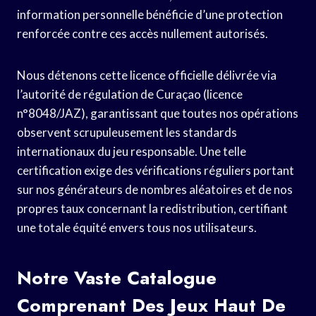
information personnelle bénéficie d’une protection
renforcée contre ces accès nullement autorisés.
Nous détenons cette licence officielle délivrée via
l’autorité de régulation de Curaçao (licence
n°8048/JAZ), garantissant que toutes nos opérations
observent scrupuleusement les standards
internationaux du jeu responsable. Une telle
certification exige des vérifications réguliers portant
sur nos générateurs de nombres aléatoires et de nos
propres taux concernant la redistribution, certifiant
une totale équité envers tous nos utilisateurs.
Notre Vaste Catalogue
Comprenant Des Jeux Haut De