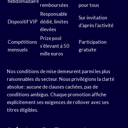
hebdomadaire
remboursées
pour tous
Responsable
Sur invitation
Dispositif VIP
dédié, limites
d’après l’activité
élevées
Prize pool
Compétitions
Participation
s’élevant à 50
mensuels
gratuite
mille euros
Nos conditions de mise demeurent parmi les plus
raisonnables du secteur. Nous privilégions la clarté
absolue : aucune de clauses cachées, pas de
conditions ambigus. Chaque promotion affiche
explicitement ses exigences de rollover avec ses
titres éligibles.