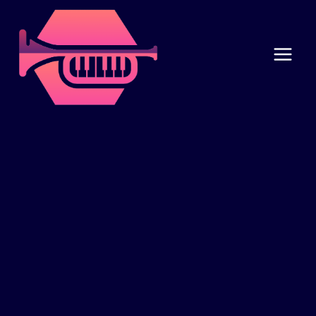
Skip
to
content