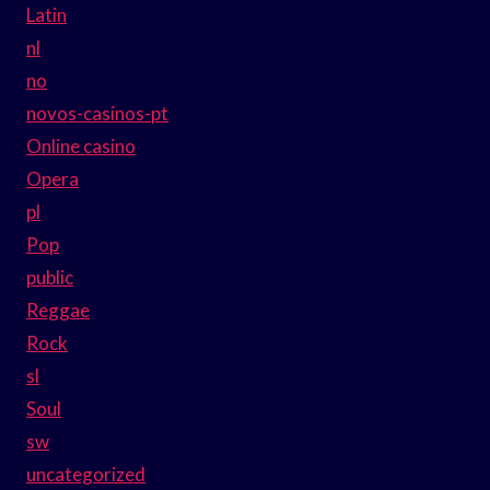
Latin
nl
no
novos-casinos-pt
Online casino
Opera
pl
Pop
public
Reggae
Rock
sl
Soul
sw
uncategorized