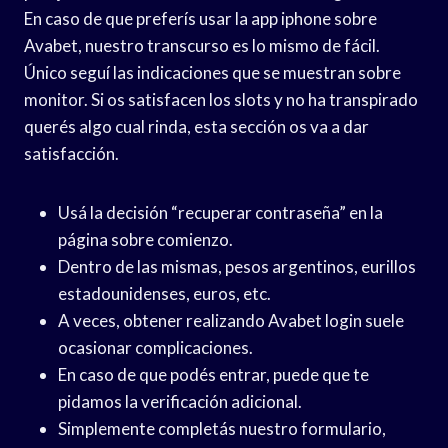
En caso de que preferís usar la app iphone sobre
Avabet, nuestro transcurso es lo mismo de fácil.
Único seguí las indicaciones que se muestran sobre
monitor. Si os satisfacen los slots y no ha transpirado
querés algo cual rinda, esta sección os va a dar
satisfacción.
Usá la decisión “recuperar contraseña” en la
página sobre comienzo.
Dentro de las mismas, pesos argentinos, eurillos
estadounidenses, euros, etc.
A veces, obtener realizando Avabet login suele
ocasionar complicaciones.
En caso de que podés entrar, puede que te
pidamos la verificación adicional.
Simplemente completás nuestro formulario,