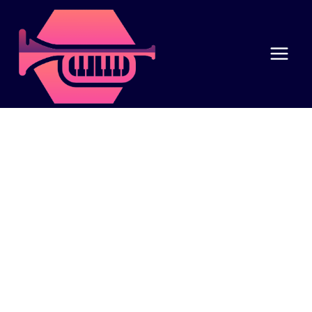
Skip
to
content