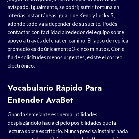
avispado. Igualmente, se podrí¡ sufrir fortuna en
loterías instantáneas igual que Keno y Lucky 5,
adonde todo va a depender de su suerte. Podés
contactar con facilidad alrededor del equipo sobre
apoyo a través del chat en camino. El lapso de replica
promedio es de únicamente 3-cinco minutos. Con el
fin de solicitudes menos urgentes, existe el correo
electrónico.
Vocabulario Rápido Para
Entender AvaBet
Guarda semejante esquema, utilidades
desplazándolo hacia el pelo posibilidades que la
lectura sobre escritorio. Nunca precisa instalar nada