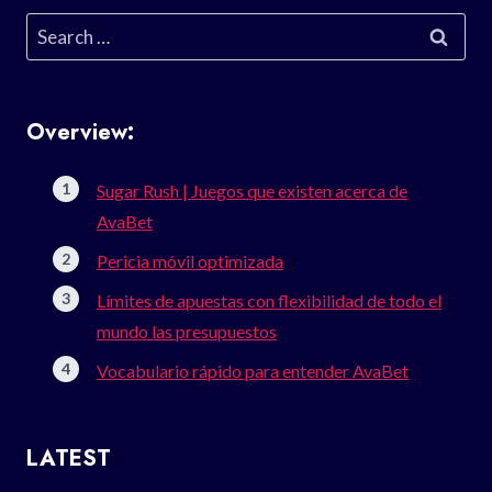
Search
for:
Overview:
Sugar Rush | Juegos que existen acerca de
AvaBet
Pericia móvil optimizada
Límites de apuestas con flexibilidad de todo el
mundo las presupuestos
Vocabulario rápido para entender AvaBet
LATEST