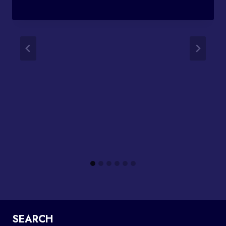
SEARCH