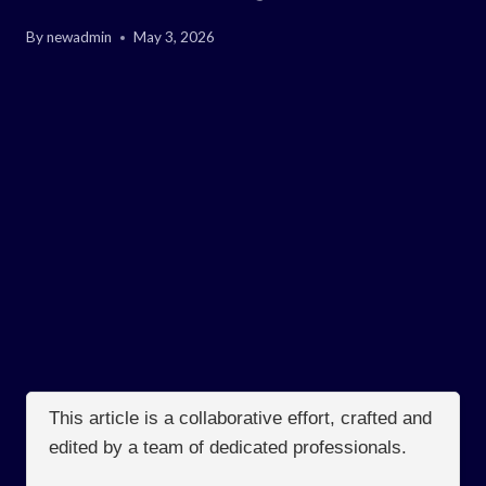
By
newadmin
May 3, 2026
This article is a collaborative effort, crafted and
edited by a team of dedicated professionals.