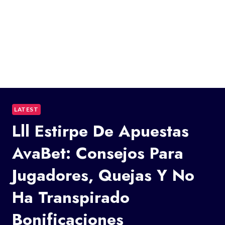
LATEST
Lll Estirpe De Apuestas
AvaBet: Consejos Para
Jugadores, Quejas Y No
Ha Transpirado
Bonificaciones