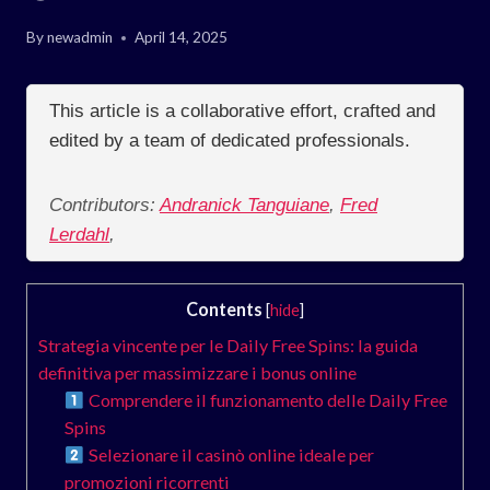
By
newadmin
April 14, 2025
This article is a collaborative effort, crafted and
edited by a team of dedicated professionals.
Contributors:
Andranick Tanguiane
,
Fred
Lerdahl
,
Contents
[
hide
]
Strategia vincente per le Daily Free Spins: la guida
definitiva per massimizzare i bonus online
Comprendere il funzionamento delle Daily Free
Spins
Selezionare il casinò online ideale per
promozioni ricorrenti