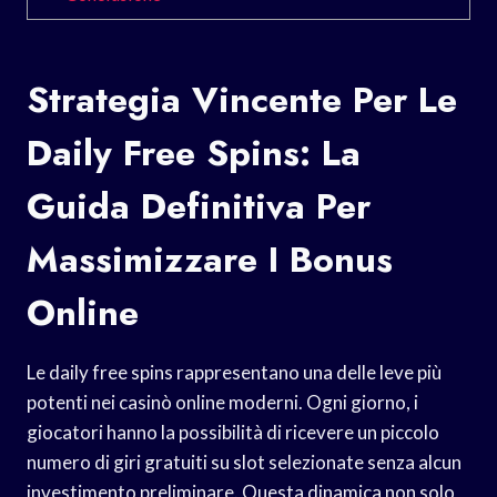
Strategia Vincente Per Le
Daily Free Spins: La
Guida Definitiva Per
Massimizzare I Bonus
Online
Le daily free spins rappresentano una delle leve più
potenti nei casinò online moderni. Ogni giorno, i
giocatori hanno la possibilità di ricevere un piccolo
numero di giri gratuiti su slot selezionate senza alcun
investimento preliminare. Questa dinamica non solo