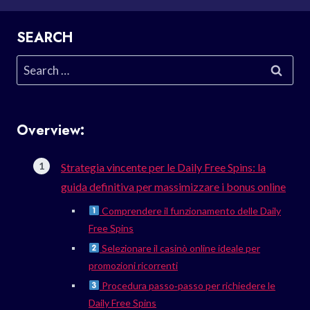
SEARCH
Search
for:
Overview:
Strategia vincente per le Daily Free Spins: la
guida definitiva per massimizzare i bonus online
Comprendere il funzionamento delle Daily
Free Spins
Selezionare il casinò online ideale per
promozioni ricorrenti
Procedura passo‑passo per richiedere le
Daily Free Spins