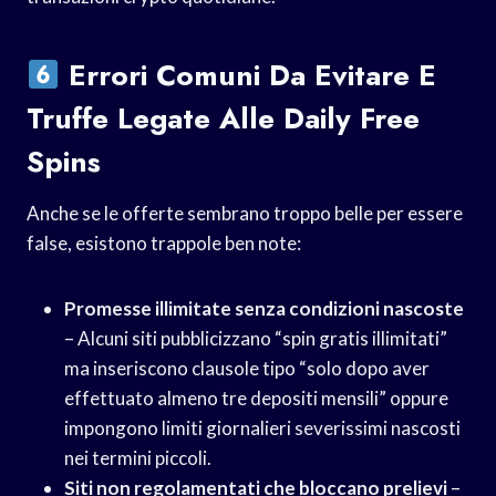
Errori Comuni Da Evitare E
Truffe Legate Alle Daily Free
Spins
Anche se le offerte sembrano troppo belle per essere
false, esistono trappole ben note:
Promesse illimitate senza condizioni nascoste
– Alcuni siti pubblicizzano “spin gratis illimitati”
ma inseriscono clausole tipo “solo dopo aver
effettuato almeno tre depositi mensili” oppure
impongono limiti giornalieri severissimi nascosti
nei termini piccoli.
Siti non regolamentati che bloccano prelievi
–