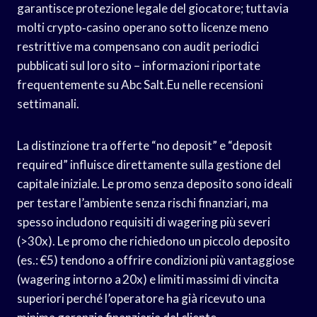
garantisce protezione legale del giocatore; tuttavia
molti crypto‑casino operano sotto licenze meno
restrittive ma compensano con audit periodici
pubblicati sul loro sito – informazioni riportate
frequentemente su Abc Salt.Eu nelle recensioni
settimanali.
La distinzione tra offerte “no deposit” e “deposit
required” influisce direttamente sulla gestione del
capitale iniziale. Le promo senza deposito sono ideali
per testare l’ambiente senza rischi finanziari, ma
spesso includono requisiti di wagering più severi
(>30x). Le promo che richiedono un piccolo deposito
(es.: €5) tendono a offrire condizioni più vantaggiose
(wagering intorno a 20x) e limiti massimi di vincita
superiori perché l’operatore ha già ricevuto una