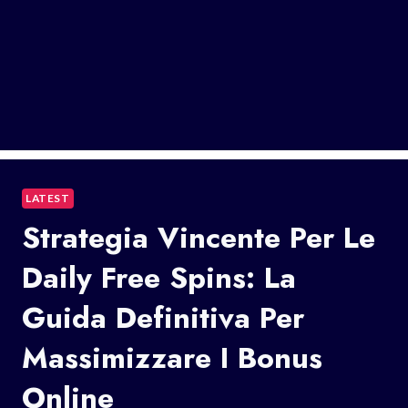
LATEST
Strategia Vincente Per Le
Daily Free Spins: La
Guida Definitiva Per
Massimizzare I Bonus
Online