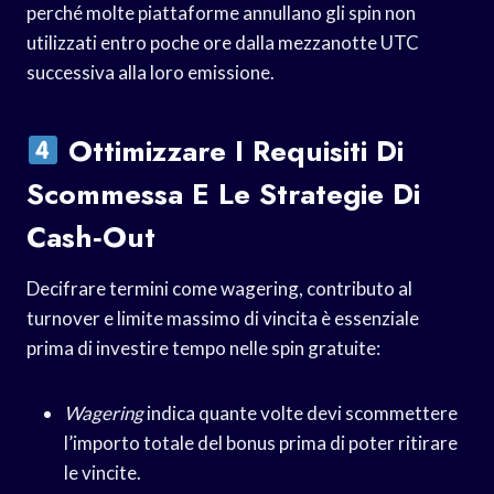
perché molte piattaforme annullano gli spin non
utilizzati entro poche ore dalla mezzanotte UTC
successiva alla loro emissione.
Ottimizzare I Requisiti Di
Scommessa E Le Strategie Di
Cash‑out
Decifrare termini come wagering, contributo al
turnover e limite massimo di vincita è essenziale
prima di investire tempo nelle spin gratuite:
Wagering
indica quante volte devi scommettere
l’importo totale del bonus prima di poter ritirare
le vincite.