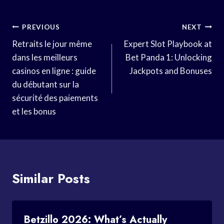
Post
PREVIOUS
NEXT
Navigation
Retraits le jour même
Expert Slot Playbook at
dans les meilleurs
Bet Panda 1: Unlocking
casinos en ligne : guide
Jackpots and Bonuses
du débutant sur la
sécurité des paiements
et les bonus
Similar Posts
Betzillo 2026: What’s Actually