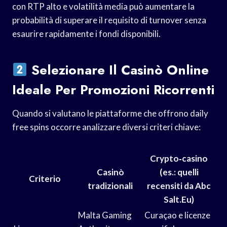
con RTP alto e volatilità media può aumentare la
probabilità di superare il requisito di turnover senza
esaurire rapidamente i fondi disponibili.
Selezionare Il Casinò Online
Ideale Per Promozioni Ricorrenti
Quando si valutano le piattaforme che offrono daily
free spins occorre analizzare diversi criteri chiave:
Crypto‑casino
Casinò
(es.: quelli
Criterio
tradizionali
recensiti da Abc
Salt.Eu)
Malta Gaming
Curaçao e licenze