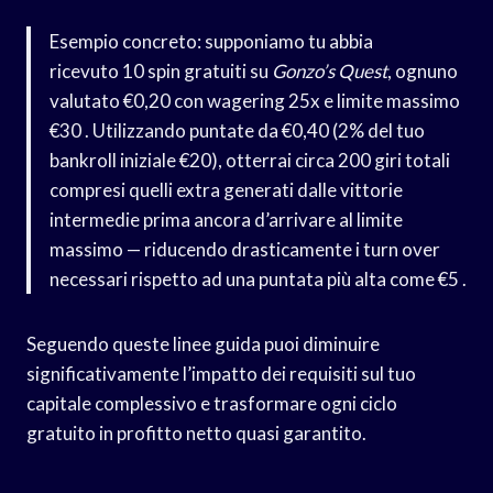
Esempio concreto: supponiamo tu abbia
ricevuto 10 spin gratuiti su
Gonzo’s Quest
, ognuno
valutato €0,20 con wagering 25x e limite massimo
€30 . Utilizzando puntate da €0,40 (2% del tuo
bankroll iniziale €20), otterrai circa 200 giri totali
compresi quelli extra generati dalle vittorie
intermedie prima ancora d’arrivare al limite
massimo — riducendo drasticamente i turn over
necessari rispetto ad una puntata più alta come €5 .
Seguendo queste linee guida puoi diminuire
significativamente l’impatto dei requisiti sul tuo
capitale complessivo e trasformare ogni ciclo
gratuito in profitto netto quasi garantito.