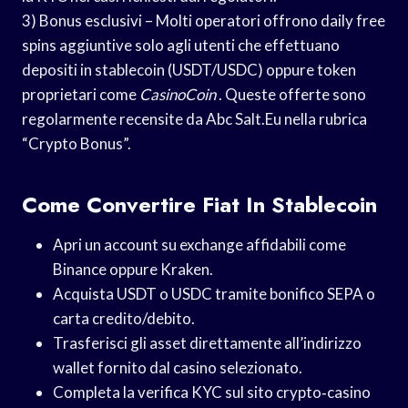
3) Bonus esclusivi – Molti operatori offrono daily free
spins aggiuntive solo agli utenti che effettuano
depositi in stablecoin (USDT/USDC) oppure token
proprietari come
CasinoCoin
. Queste offerte sono
regolarmente recensite da Abc Salt.Eu nella rubrica
“Crypto Bonus”.
Come Convertire Fiat In Stablecoin
Apri un account su exchange affidabili come
Binance oppure Kraken.
Acquista USDT o USDC tramite bonifico SEPA o
carta credito/debito.
Trasferisci gli asset direttamente all’indirizzo
wallet fornito dal casino selezionato.
Completa la verifica KYC sul sito crypto‑casino