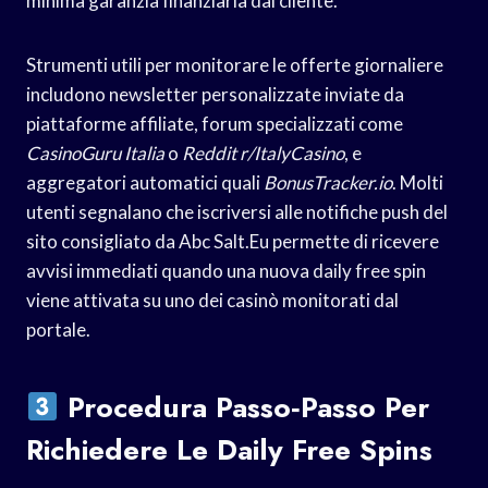
minima garanzia finanziaria dal cliente.
Strumenti utili per monitorare le offerte giornaliere
includono newsletter personalizzate inviate da
piattaforme affiliate, forum specializzati come
CasinoGuru Italia
o
Reddit r/ItalyCasino
, e
aggregatori automatici quali
BonusTracker.io
. Molti
utenti segnalano che iscriversi alle notifiche push del
sito consigliato da Abc Salt.Eu permette di ricevere
avvisi immediati quando una nuova daily free spin
viene attivata su uno dei casinò monitorati dal
portale.
Procedura Passo‑passo Per
Richiedere Le Daily Free Spins