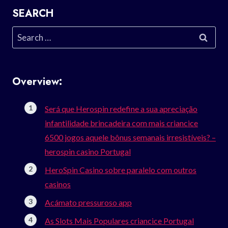
SEARCH
Search
for:
Overview:
Será que Herospin redefine a sua apreciação
infantilidade brincadeira com mais criancice
6500 jogos aquele bônus semanais irresistíveis? –
herospin casino Portugal
HeroSpin Casino sobre paralelo com outros
casinos
Acámato pressuroso app
As Slots Mais Populares criancice Portugal