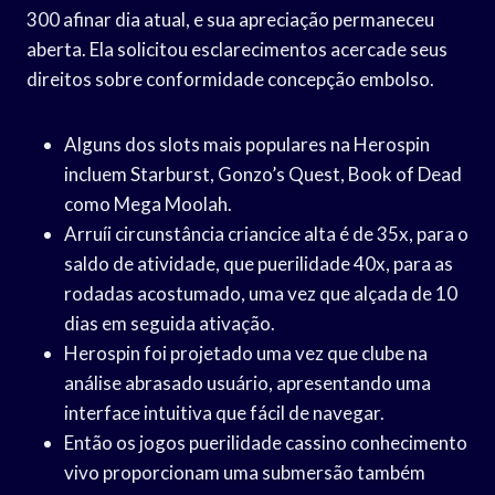
300 afinar dia atual, e sua apreciação permaneceu
aberta. Ela solicitou esclarecimentos acercade seus
direitos sobre conformidade concepção embolso.
Alguns dos slots mais populares na Herospin
incluem Starburst, Gonzo’s Quest, Book of Dead
como Mega Moolah.
Arruíi circunstância criancice alta é de 35x, para o
saldo de atividade, que puerilidade 40x, para as
rodadas acostumado, uma vez que alçada de 10
dias em seguida ativação.
Herospin foi projetado uma vez que clube na
análise abrasado usuário, apresentando uma
interface intuitiva que fácil de navegar.
Então os jogos puerilidade cassino conhecimento
vivo proporcionam uma submersão também