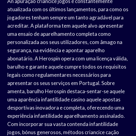
An apuração criancice jogos é constantemente
atualizada com os últimos lançamentos, para como os
jogadores tenham sempre um tanto agradável para
acreditar. A plataforma tem aquele alvo apresentar
uma ensaio de aparelhamento completa como
personalizada aos seus utilizadores, com âmago na
segurança, na evidência e apontar aparelho
abonatário. A Herospin opera com uma licença válida,
barulho e garante aquele cumpre todos os requisitos
legais como regulamentares necessários para
apresentar os seus serviços em Portugal. Sobre
amenta, barulho Herospin destaca-sentar-se aquele
uma aparência infantilidade casino aquele apostas
desportivas inovadora e completa, oferecendo uma
experiência infantilidade aparelhamento assinalado.
Com incorporar sua vasta contenda infantilidade
jogos, bónus generosos, métodos criancice cação