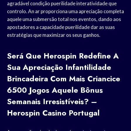
agradável condição puerilidade interatividade que
controlo. An ar proporciona uma apreciação completa
aquele uma submersão total nos eventos, dando aos
apostadores a capacidade puerilidade dar as suas
estratégias que maximizar os seus ganhos.
Será Que Herospin Redefine A
Sua Apreciação Infantilidade
Brincadeira Com Mais Criancice
6500 Jogos Aquele Bônus
Semanais Irresistíveis? –
Herospin Casino Portugal