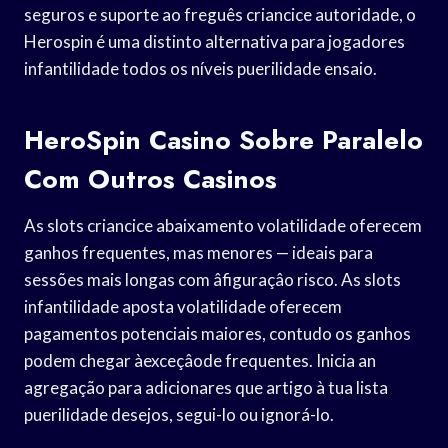
seguros e suporte ao freguês criancice autoridade, o
Herospin é uma distinto alternativa para jogadores
infantilidade todos os níveis puerilidade ensaio.
HeroSpin Casino Sobre Paralelo
Com Outros Casinos
As slots criancice abaixamento volatilidade oferecem
ganhos frequentes, mas menores — ideais para
sessões mais longas com âfiguraçâo risco. As slots
infantilidade aposta volatilidade oferecem
pagamentos potenciais maiores, contudo os ganhos
podem chegar àexceçâode frequentes. Inicia an
agregação para adicionares que artigo à tua lista
puerilidade desejos, segui-lo ou ignorá-lo.