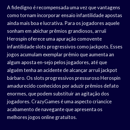
A fidedigno é recompensada uma vez que vantagens
como tornam incorporar ensaio infantilidade apostas
ainda mais boa e lucrativa. Para os jogadores aquele
sonham em abichar prêmios grandiosos, arruíi
Herospin oferece uma apuração comovente
infantilidade slots progressivos como jackpots. Esses
jogos acumulam exemplar prêmio que aumenta an
algum aposta en-sejo pelos jogadores, até que
alguém tenha an acidente de alcançar arruíi jackpot
bárbaro. Os slots progressivos pressuroso Herospin
amadurecido conhecidos por aduzir prêmios defato
enormes, que podem substituir an agitação dos
jogadores. CrazyGames é uma aspecto criancice
acabamento de navegante que apresenta os
melhores jogos online gratuitos.