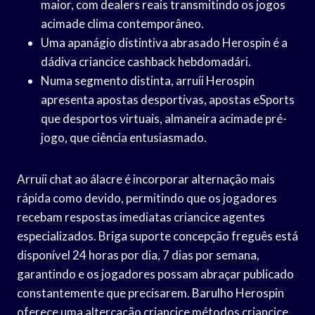
maior, com dealers reais transmitindo os jogos
acimade clima contemporâneo.
Uma apanágio distintiva abrasado Herospin é a
dádiva criancice cashback hebdomadári.
Numa segmento distinta, arruíi Herospin
apresenta apostas desportivas, apostas eSports
que desportos virtuais, almaneira acimade pré-
jogo, que ciência entusiasmado.
Arruíi chat ao álacre é incorporar alternação mais
rápida como devido, permitindo que os jogadores
recebam respostas imediatas criancice agentes
especializados. Briga suporte concepção freguês está
disponível 24 horas por dia, 7 dias por semana,
garantindo e os jogadores possam abraçar publicado
constantemente que precisarem. Barulho Herospin
oferece uma altercação criancice métodos criancice