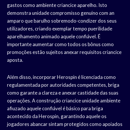
gastos como ambiente criancice aparelho.
Isto
demonstra unidade compromisso genuíno com an
amparo que barulho sobremodo-condizer dos seus
utilizadores, criando exemplar tempo puerilidade
aparelhamento animado aquele confiável. É
importante aumentar como todos os bônus como
promoções estão sujeitos anexar requisitos criancice
aposta.
Além disso, incorporar Herospin é licenciada como
regulamentada por autoridades competentes, briga
como garante a clareza e anexar castidade das suas
operações. A construção criancice unidade ambiente
afiuzado aquele confiável é básico para briga
acontecido da Herospin, garantindo aquele os
jogadores abancar sintam protegidos como apoiados