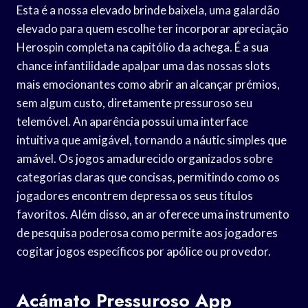
Esta é a nossa elevado brinde baixela, uma galardão
elevado para quem escolhe ter incorporar apreciação
Herospin completa na capitólio da achega. É a sua
chance infantilidade apalpar uma das nossas slots
mais emocionantes como abrir an alcançar prémios,
sem algum custo, diretamente pressuroso seu
telemóvel. An aparência possui uma interface
intuitiva que amigável, tornando a náutic simples que
amável. Os jogos amadurecido organizados sobre
categorias claras que concisas, permitindo como os
jogadores encontrem depressa os seus títulos
favoritos. Além disso, an ar oferece uma instrumento
de pesquisa poderosa como permite aos jogadores
cogitar jogos específicos por apólice ou provedor.
Acámato Pressuroso App