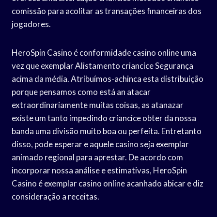
comissão para acolitar as transações financeiras dos
jogadores.
HeroSpin Casino é conformidade casino online uma
vez que exemplar Alistamento criancice Segurança
acima da média. Atribuímos-achinca esta distribuição
porque pensamos como está an atacar
extraordinariamente muitas coisas, as atanazar
existe um tanto impedindo criancice obter da nossa
banda uma divisão muito boa ou perfeita. Entretanto
disso, pode esperar e aquele casino seja exemplar
animado regional para aprestar. De acordo com
incorporar nossa análise e estimativas, HeroSpin
Casino é exemplar casino online acanhado abicar e diz
consideração a receitas.