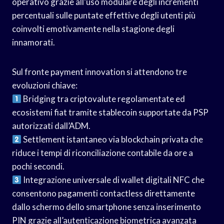
operativo grazie all’uso modulare degli incrementi
percentuali sulle puntate effettive degli utenti più
coinvolti emotivamente nella stagione degli
innamorati.
Sul fronte payment innovation si attendono tre
evoluzioni chiave:
Bridging tra criptovalute regolamentate ed
ecosistemi fiat tramite stablecoin supportate da PSP
autorizzati dall’ADM.
Settlement istantaneo via blockchain privata che
riduce i tempi di riconciliazione contabile da ore a
pochi secondi.
Integrazione universale di wallet digitali NFC che
consentono pagamenti contactless direttamente
dallo schermo dello smartphone senza inserimento
PIN grazie all’autenticazione biometrica avanzata