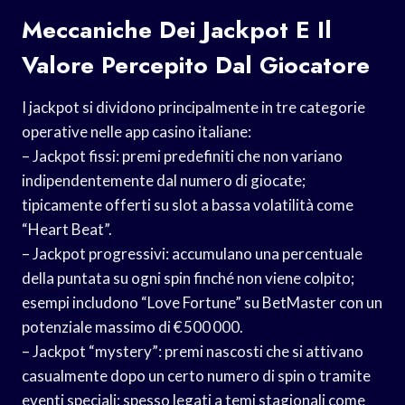
Meccaniche Dei Jackpot E Il
Valore Percepito Dal Giocatore
I jackpot si dividono principalmente in tre categorie
operative nelle app casino italiane:
– Jackpot fissi: premi predefiniti che non variano
indipendentemente dal numero di giocate;
tipicamente offerti su slot a bassa volatilità come
“Heart Beat”.
– Jackpot progressivi: accumulano una percentuale
della puntata su ogni spin finché non viene colpito;
esempi includono “Love Fortune” su BetMaster con un
potenziale massimo di € 500 000.
– Jackpot “mystery”: premi nascosti che si attivano
casualmente dopo un certo numero di spin o tramite
eventi speciali; spesso legati a temi stagionali come