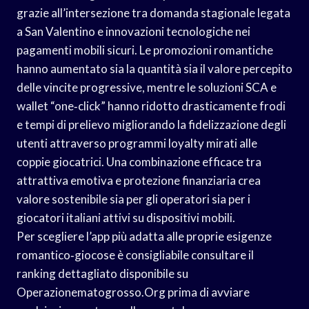
grazie all’intersezione tra domanda stagionale legata
a San Valentino e innovazioni tecnologiche nei
pagamenti mobili sicuri. Le promozioni romantiche
hanno aumentato sia la quantità sia il valore percepito
delle vincite progressive, mentre le soluzioni SCA e
wallet “one‑click” hanno ridotto drasticamente frodi
e tempi di prelievo migliorando la fidelizzazione degli
utenti attraverso programmi loyalty mirati alle
coppie giocatrici. Una combinazione efficace tra
attrattiva emotiva e protezione finanziaria crea
valore sostenibile sia per gli operatori sia per i
giocatori italiani attivi su dispositivi mobili.
Per scegliere l’app più adatta alle proprie esigenze
romantico‑giocose è consigliabile consultare il
ranking dettagliato disponibile su
Operazionematogrosso.Org prima di avviare