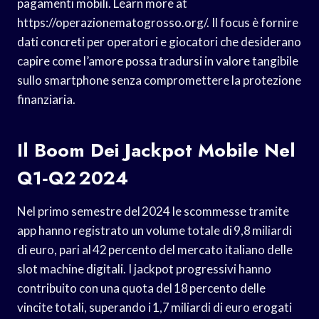
pagamenti mobili. Learn more at
https://operazionematogrosso.org/. Il focus è fornire
dati concreti per operatori e giocatori che desiderano
capire come l’amore possa tradursi in valore tangibile
sullo smartphone senza compromettere la protezione
finanziaria.
Il Boom Dei Jackpot Mobile Nel
Q1‑Q2 2024
Nel primo semestre del 2024 le scommesse tramite
app hanno registrato un volume totale di 9,8 miliardi
di euro, pari al 42 percento del mercato italiano delle
slot machine digitali. I jackpot progressivi hanno
contribuito con una quota del 18 percento delle
vincite totali, superando i 1,7 miliardi di euro erogati