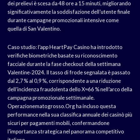
dei prelievi è scesa da 48 ore a 15 minuti, migliorando
significativamente la soddisfazione dell’utente finale
durante campagne promozionali intensive come
quella di San Valentino.
Caso studio: l’app HeartPay Casino ha introdotto
verifiche biometriche basate su riconoscimento
facciale durante la fase checkout della settimana
Valentine‑2024. Il tasso di frode segnalata è passato
dal 2,7 % al 0,9 %, corrispondente a una riduzione
dell’incidenza fraudolenta dello X≈66 % nell’arco della
campagna promozionale settimanale.
Operazionematogrosso.Org ha incluso questa
performance nella sua classifica annuale dei casinò più
sicuri per pagamenti mobili, confermandone
l’importanza strategica nel panorama competitivo
italiano.