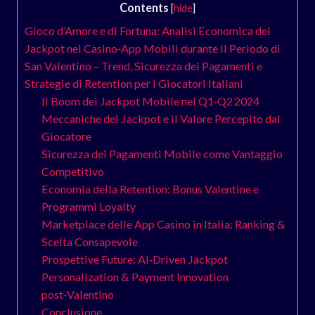
Contents
[
hide
]
Gioco d’Amore e di Fortuna: Analisi Economica dei
Jackpot nei Casino‑App Mobili durante il Periodo di
San Valentino – Trend, Sicurezza dei Pagamenti e
Strategie di Retention per i Giocatori Italiani
Il Boom dei Jackpot Mobile nel Q1‑Q2 2024
Meccaniche dei Jackpot e il Valore Percepito dal
Giocatore
Sicurezza dei Pagamenti Mobile come Vantaggio
Competitivo
Economia della Retention: Bonus Valentine e
Programmi Loyalty
Marketplace delle App Casino in Italia: Ranking &
Scelta Consapevole
Prospettive Future: AI‑Driven Jackpot
Personalization & Payment Innovation
post‑Valentino
Conclusione