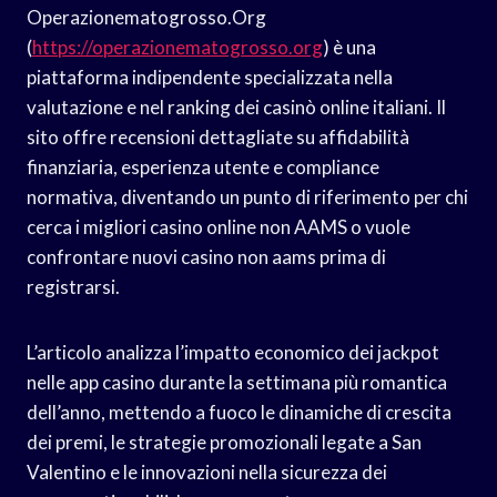
Operazionematogrosso.Org
(
https://operazionematogrosso.org
) è una
piattaforma indipendente specializzata nella
valutazione e nel ranking dei casinò online italiani. Il
sito offre recensioni dettagliate su affidabilità
finanziaria, esperienza utente e compliance
normativa, diventando un punto di riferimento per chi
cerca i migliori casino online non AAMS o vuole
confrontare nuovi casino non aams prima di
registrarsi.
L’articolo analizza l’impatto economico dei jackpot
nelle app casino durante la settimana più romantica
dell’anno, mettendo a fuoco le dinamiche di crescita
dei premi, le strategie promozionali legate a San
Valentino e le innovazioni nella sicurezza dei