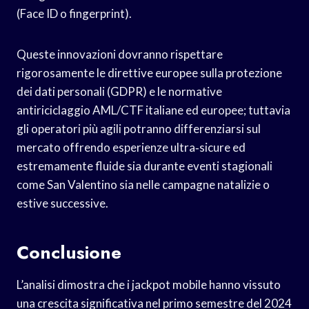
(Face ID o fingerprint).
Queste innovazioni dovranno rispettare
rigorosamente le direttive europee sulla protezione
dei dati personali (GDPR) e le normative
antiriciclaggio AML/CTF italiane ed europee; tuttavia
gli operatori più agili potranno differenziarsi sul
mercato offrendo esperienze ultra‑sicure ed
estremamente fluide sia durante eventi stagionali
come San Valentino sia nelle campagne natalizie o
estive successive.
Conclusione
L’analisi dimostra che i jackpot mobile hanno vissuto
una crescita significativa nel primo semestre del 2024