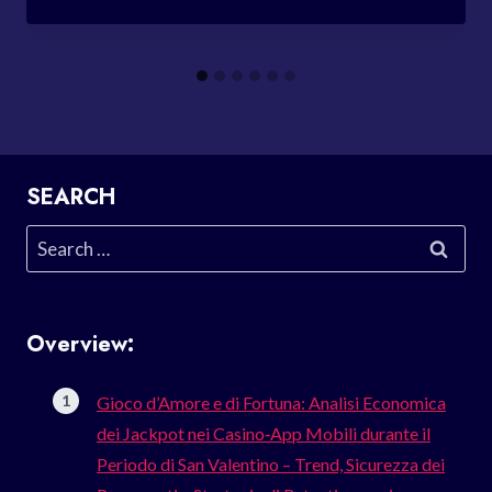
SEARCH
Search
for:
Overview:
Gioco d’Amore e di Fortuna: Analisi Economica
dei Jackpot nei Casino‑App Mobili durante il
Periodo di San Valentino – Trend, Sicurezza dei