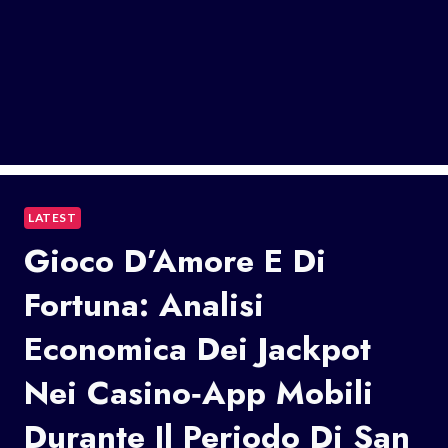
LATEST
Gioco D’Amore E Di
Fortuna: Analisi
Economica Dei Jackpot
Nei Casino‑App Mobili
Durante Il Periodo Di San