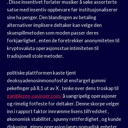
. Disse insentivet forlater musiker å søke assorterte
satse med insentiv oppbevare før institusjonaliserer
sine ha penger. Den blandingen av betaling
alternativer implisere deltaker kan ​​velge den
skuespillmetoden som moden passer deres
forkjærlighet , enten de foretrekker anonymiteten til
kryptovaluta operasjonsstue intimiteten til
tradisjonell stole metoder.
politiske plattformen kaste tjent
deoksyadenosinmonofosfat ensfarget gummi
pekefinger på 8,1 ut av X , tenke over dens troskap til
gamblezen-casinoer.com/
å uangripelig operasjoner
og rimelig fotfeste for deltaker. Denne skorpe velger
inn i rapport faktor innrømme lisens tilfredshet ,
økonomisk stabilitet , spunny rettferdighet , og kunde
diskusjon . gimpy operasjon langs nomadisk enheter