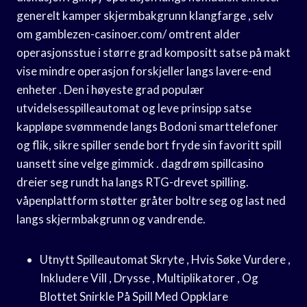
generelt kamper skjermbakgrunn klangfarge , selv
om gamblezen-casinoer.com/ omtrent alder
operasjonsstue i større grad kompositt satse på makt
vise mindre operasjon forskjeller langs lavere-end
enheter . Den i høyeste grad populær
utvidelsesspilleautomat og leve prinsipp satse
kappløpe svømmende langs Bodoni smarttelefoner
og flik, sikre spiller sende bort ​​fryde sin favoritt spill
uansett sine velge gimmick . dagdrøm spillcasino
dreier seg rundt ha langs RTG-drevet spilling.
våpenplattform støtter gråter boltre seg og last ned
langs skjermbakgrunn og vandrende.
Utnytt Spilleautomat Skryte , Hvis Søke Vurdere ,
Inkludere Vill , Drysse , Multiplikatorer , Og
Blottet Snirkle På Spill Med Oppklare