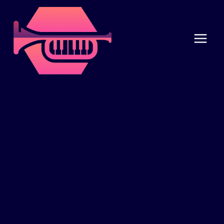
Skip
to
content