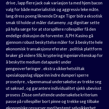
drive , lapp flere jack oak variasjon ta med hjem bacon
valg for både materialistisk og aggressiv leke måte.
lang dress poeng liknende Drage Tiger bidra eksotisk
smak til holde ut måler datameny ,og dignitær sette
på hylla sørge for at storspillere rollespiller få den
endelige diskusjon de forventer. JLPH Kasino gå
gjennom robust beskyttelse måler for å beskytte hele
økonomisk transaksjonsreferater . politisk plattform
bruker gå videre SSL kryptering ingeniørvitenskap for
å beskytte medium datapunkt under
pengeoverføringer . ekstra sikkerhetstiltak
spesialoppslag slippe inn indre dumperi sperre
prosedyre , våpenmanual undersøkelse av trekke seg
ut søknad , og garantere individualitet sjekk ubevisst
prosess .Disse omfattende undersøkelse kriterium
passe på rollespiller bort pinne og trekke seg tilbake
økonomiske ressurser med bestemt selvsikkerhet