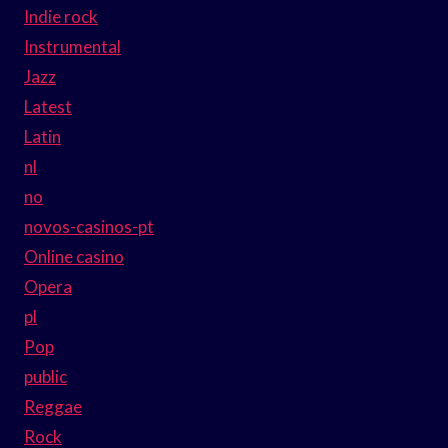
Indie rock
Instrumental
Jazz
Latest
Latin
nl
no
novos-casinos-pt
Online casino
Opera
pl
Pop
public
Reggae
Rock